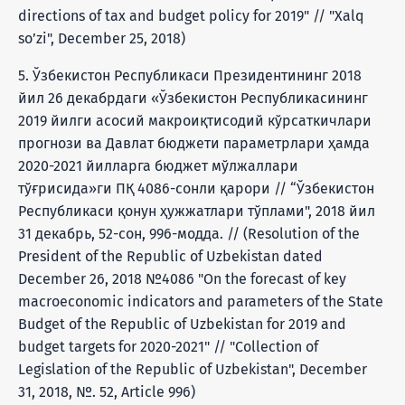
directions of tax and budget policy for 2019" // "Xalq
so’zi", December 25, 2018)
5. Ўзбекистон Республикаси Президентининг 2018
йил 26 декабрдаги «Ўзбекистон Республикасининг
2019 йилги асосий макроиқтисодий кўрсаткичлари
прогнози ва Давлат бюджети параметрлари ҳамда
2020-2021 йилларга бюджет мўлжаллари
тўғрисида»ги ПҚ 4086-сонли қарори // “Ўзбекистон
Республикаси қонун ҳужжатлари тўплами", 2018 йил
31 декабрь, 52-сон, 996-модда. // (Resolution of the
President of the Republic of Uzbekistan dated
December 26, 2018 №4086 "On the forecast of key
macroeconomic indicators and parameters of the State
Budget of the Republic of Uzbekistan for 2019 and
budget targets for 2020-2021" // "Collection of
Legislation of the Republic of Uzbekistan", December
31, 2018, №. 52, Article 996)