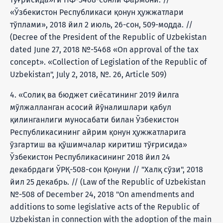
«Ўзбекистон Республикаси қонун ҳужжатлари
тўплами», 2018 йил 2 июль, 26-сон, 509-модда. //
(Decree of the President of the Republic of Uzbekistan
dated June 27, 2018 №-5468 «On approval of the tax
concept». «Collection of Legislation of the Republic of
Uzbekistan", July 2, 2018, №. 26, Article 509)
4. «Солиқ ва бюджет сиёсатининг 2019 йилга
мўлжалланган асосий йўналишлари қабул
қилинганлиги муносабати билан Ўзбекистон
Республикасининг айрим қонун ҳужжатларига
ўзгартиш ва қўшимчалар киритиш тўғрисида»
Ўзбекистон Республикасининг 2018 йил 24
декабрдаги ЎРҚ-508-сон Қонуни // "Халқ сўзи", 2018
йил 25 декабрь. // (Law of the Republic of Uzbekistan
№-508 of December 24, 2018 "On amendments and
additions to some legislative acts of the Republic of
Uzbekistan in connection with the adoption of the main