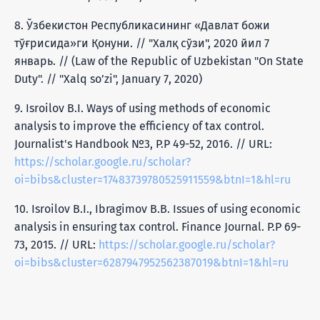
8. Ўзбекистон Республикасининг «Давлат божи
тўғрисида»ги Қонуни. // "Халқ сўзи", 2020 йил 7
январь. // (Law of the Republic of Uzbekistan "On State
Duty". // "Xalq so’zi", January 7, 2020)
9. Isroilov B.I. Ways of using methods of economic
analysis to improve the efficiency of tax control.
Journalist's Handbook №3, P.P 49-52, 2016. // URL:
https://scholar.google.ru/scholar?
oi=bibs&cluster=17483739780525911559&btnI=1&hl=ru
10. Isroilov B.I., Ibragimov B.B. Issues of using economic
analysis in ensuring tax control. Finance Journal. P.P 69-
73, 2015. // URL:
https://scholar.google.ru/scholar?
oi=bibs&cluster=6287947952562387019&btnI=1&hl=ru