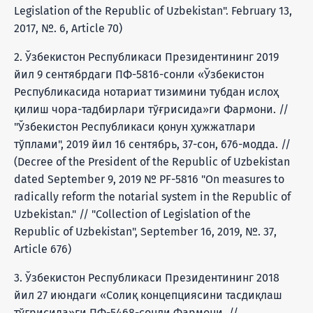
Legislation of the Republic of Uzbekistan". February 13,
2017, №. 6, Article 70)
2. Ўзбекистон Республикаси Президентининг 2019
йил 9 сентябрдаги ПФ-5816-сонли «Ўзбекистон
Республикасида нотариат тизимини тубдан ислоҳ
қилиш чора-тадбирлари тўғрисида»ги Фармони. //
"Ўзбекистон Республикаси қонун ҳужжатлари
тўплами", 2019 йил 16 сентябрь, 37-сон, 676-модда. //
(Decree of the President of the Republic of Uzbekistan
dated September 9, 2019 № PF-5816 "On measures to
radically reform the notarial system in the Republic of
Uzbekistan." // "Collection of Legislation of the
Republic of Uzbekistan", September 16, 2019, №. 37,
Article 676)
3. Ўзбекистон Республикаси Президентининг 2018
йил 27 июндаги «Солиқ концепциясини тасдиқлаш
тўғрисида»ги ПФ-5468-сонли Фармони. //