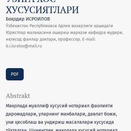
ХУСУСИЯТЛАРИ
Боҳодир ИСРОИЛОВ
Ўзбекистон Республикаси Адлия вазирлиги қошидаги
Юристлар малакасини ошириш маркази кафедра мудири,
иқтисод фанлар доктори, профессор. E-mail:
b.i.isrolov@mail.ru
PDF
Abstrakt
Мақолада муаллиф хусусий нотариал фаолияти
даромадлари, уларнинг манбалари, давлат божи,
уни ҳисоблаш ва ундириш масалалари хусусида
тўхталган. Шунингдек, мақолада хусусий нотариал