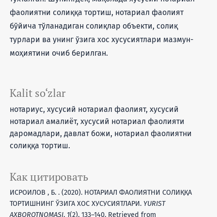
фаолиятни солиққа тортиш, нотариал фаолият
бўйича тўланадиган солиқлар объекти, солиқ
турлари ва унинг ўзига хос хусусиятлари мазмун-
моҳиятини очиб берилган.
Kalit so‘zlar
нотариус, хусусий нотариал фаолият, хусусий
нотариал амалиёт, хусусий нотариал фаолияти
даромадлари, давлат божи, нотариал фаолиятни
солиққа тортиш.
Как цитировать
ИСРОИЛОВ , Б. . (2020). НОТАРИАЛ ФАОЛИЯТНИ СОЛИҚҚА
ТОРТИШНИНГ ЎЗИГА ХОС ХУСУСИЯТЛАРИ.
YURIST
AXBOROTNOMASI
,
1
(2), 133–140. Retrieved from