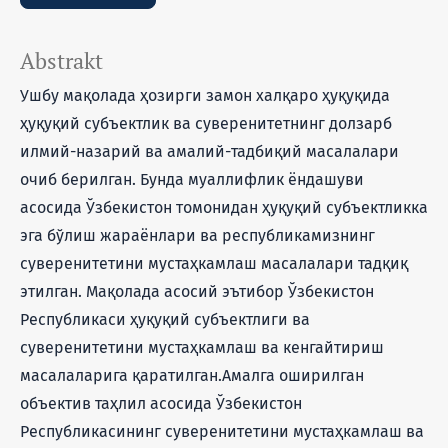
Abstrakt
Ушбу мақолада ҳозирги замон халқаро ҳуқуқида
ҳуқуқий субъектлик ва суверенитетнинг долзарб
илмий-назарий ва амалий-тадбиқий масалалари
очиб берилган. Бунда муаллифлик ёндашуви
асосида Ўзбекистон томонидан ҳуқуқий субъектликка
эга бўлиш жараёнлари ва республикамизнинг
суверенитетини мустаҳкамлаш масалалари тадқиқ
этилган. Мақолада асосий эътибор Ўзбекистон
Республикаси ҳуқуқий субъектлиги ва
суверенитетини мустаҳкамлаш ва кенгайтириш
масалаларига қаратилган.Амалга оширилган
объектив таҳлил асосида Ўзбекистон
Республикасининг суверенитетини мустаҳкамлаш ва