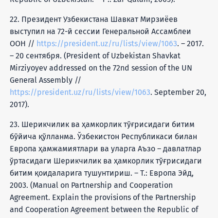
22. Президент Узбекистана Шавкат Мирзиёев
выступил на 72-й сессии Генеральной Ассамблеи
ООН //
https://president.uz/ru/lists/view/1063
. – 2017.
– 20 сентября. (President of Uzbekistan Shavkat
Mirziyoyev addressed on the 72nd session of the UN
General Assembly //
https://president.uz/ru/lists/view/1063
. September 20,
2017).
23. Шерикчилик ва ҳамкорлик тўғрисидаги битим
бўйича қўлланма. Ўзбекистон Республикаси билан
Европа ҳамжамиятлари ва уларга Аъзо – давлатлар
ўртасидаги Шерикчилик ва ҳамкорлик тўғрисидаги
битим қоидаларига тушунтириш. – Т.: Европа Эйд,
2003. (Manual on Partnership and Cooperation
Agreement. Explain the provisions of the Partnership
and Cooperation Agreement between the Republic of