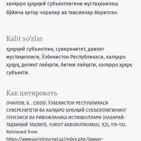
халқаро ҳуқуқий субъектлигини мустаҳкамлаш
бўйича қатор чоралар ва тавсиялар берилган.
Kalit so‘zlar
ҳуқуқий субъектлик, суверенитет, давлат
мустақиллиги, Ўзбекистон Республикаси, халқаро
ҳуқуқ, деликт лаёқати, битим лаёқати, халқаро ҳуқуқ
субъекти.
Как цитировать
ОЧИЛОВ, Б. . (2020). ЎЗБЕКИСТОН РЕСПУБЛИКАСИ
СУВЕРЕНИТЕТИ ВА ХАЛҚАРО ҲУҚУҚИЙ СУБЪЕКТЛИГИНИНГ
ГЕНЕЗИСИ ВА РИВОЖЛАНИШ ИСТИҚБОЛЛАРИ (НАЗАРИЙ-
ТАДБИҚИЙ ТАҲЛИЛ).
YURIST AXBOROTNOMASI
,
1
(2), 119–132.
Retrieved from
https://www.yuristjournal.uz/index.php/lawyer-