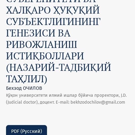
ХАЛҚАРО ҲУҚУҚИЙ
СУБЪЕКТЛИГИНИНГ
ГЕНЕЗИСИ ВА
РИВОЖЛАНИШ
ИСТИҚБОЛЛАРИ
(НАЗАРИЙ-ТАДБИҚИЙ
ТАҲЛИЛ)
Бехзод ОЧИЛОВ
Қўқон университети илмий ишлар бўйича проректори, J.D.
(Judicial doctor), доцент. E-mail: bekhzodochilov@gmail.com
PDF (Русский)