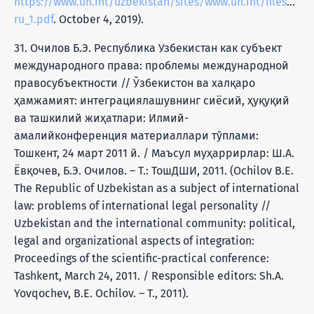
https://www.un.int/uzbekistan/sites/www.un.int/files/Uzb
ru_1.pdf
. October 4, 2019).
31. Очилов Б.Э. Республика Узбекистан как субъект
международного права: проблемы международной
правосубъектности // Ўзбекистон ва халқаро
ҳамжамият: интеграциялашувнинг сиёсий, ҳуқуқий
ва ташкилий жиҳатлари: Илмий-
амалийконференция материаллари тўплами:
Тошкент, 24 март 2011 й. / Маъсул муҳаррирлар: Ш.А.
Ёвқочев, Б.Э. Очилов. – Т.: ТошДШИ, 2011. (Ochilov B.E.
The Republic of Uzbekistan as a subject of international
law: problems of international legal personality //
Uzbekistan and the international community: political,
legal and organizational aspects of integration:
Proceedings of the scientific-practical conference:
Tashkent, March 24, 2011. / Responsible editors: Sh.A.
Yovqochev, B.E. Ochilov. – T., 2011).