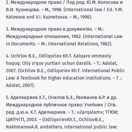
2. Международное право / Под ред. Ю.М. Колосова и
В.И. Кузнецова. – М., 1998. (International law / Ed. Y.M.
Kolosova and V.I. Kuznetsova. – M., 1998).
3. Международное право в документах. – M.:
Международные отношения, 1982. (International Law
in Documents. – M.: International Relations, 1982).
4. Ochilov B.E., Odilqoriev Kh.T. Xalqaro ommaviy
huquq: Oliy o'quv yurtlari uchun darslik. – T.: Adolat,
2007. (Ochilov B.E., Odilqoriev Kh.T. International Public
Law: A Textbook for higher education institutions. – T .:
Adolat, 2007).
5. Адилкариев Х.Т., Очилов Б.Э., Рахманов А.Р. и др.
Международное публичное право: Учебник / Отв.
ред. д.ю.н. Х.Т. Адилкариев. – Т.: «Zarqalam»; ТГЮИ;
ЦИПЧГП, 2003. – (OdilqorievKh.T., OchilovB.E.,
RakhmanovA.R. andothers. International public law: