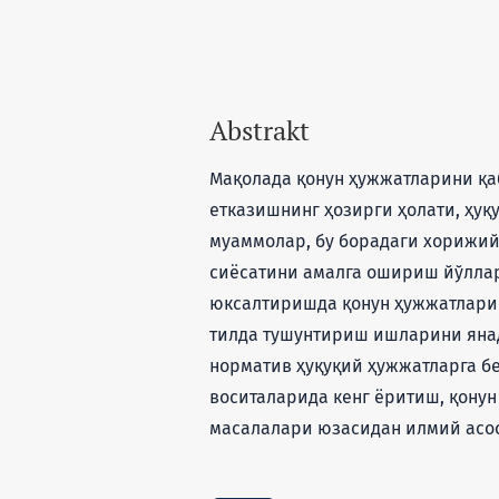
Abstrakt
Мақолада қонун ҳужжатларини қа
етказишнинг ҳозирги ҳолати, ҳу
муаммолар, бу борадаги хорижий
сиёсатини амалга ошириш йўллар
юксалтиришда қонун ҳужжатларин
тилда тушунтириш ишларини янад
норматив ҳуқуқий ҳужжатларга б
воситаларида кенг ёритиш, қону
масалалари юзасидан илмий асо