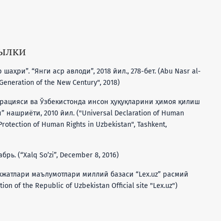
сылки
шаҳри”. “Янги аср авлоди”, 2018 йил., 278-бет. (Abu Nasr al-
 Generation of the New Century", 2018)
арацияси ва Ўзбекистонда инсон ҳуқуқларини ҳимоя қилиш
” нашриёти, 2010 йил. ("Universal Declaration of Human
Protection of Human Rights in Uzbekistan", Tashkent,
абрь. (“Xalq So’zi”, December 8, 2016)
ужжатлари маълумотлари миллий базаси “Lex.uz” расмий
ion of the Republic of Uzbekistan Official site "Lex.uz")