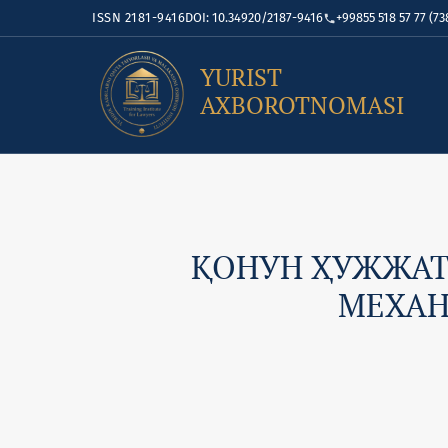
ISSN 2181-9416
DOI: 10.34920/2187-9416
+99855 518 57 77 (73
YURIST
AXBOROTNOMASI
ҚОНУН ҲУЖЖАТ
МЕХА