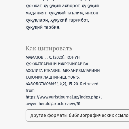
ҳужжат, ҳуқуқий ахборот, ҳуқуқий
маданият, ҳуқуқий таълим, инсон
ҳуқуқлари, ҳуқуқий тарғибот,
ҳуқуқий тарбия.
Как цитировать
МАМАТОВ , . Х. (2020). ҚОНУН
ҲУЖЖАТЛАРИНИ ИЖРОЧИЛАР ВА
АҲОЛИГА ЕТКАЗИШ МЕХАНИЗМЛАРИНИ
ТАКОМИЛЛАШТИРИШ.
YURIST
AXBOROTNOMASI
,
1
(2), 15–20. Retrieved
from
https://www.yuristjournal.uz/index.php/l
awyer-herald/article/view/51
Другие форматы библиографических ссыл