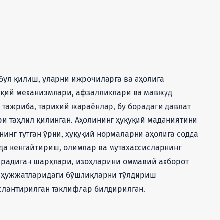
бул қилиш, уларни ижрочиларга ва аҳолига
қуқий механизмлари, афзалликлари ва мавжуд
 тажриба, тарихий жараёнлар, бу борадаги давлат
и таҳлил қилинган. Аҳолининг ҳуқуқий маданиятини
инг тутган ўрни, ҳуқуқий нормаларни аҳолига содда
а кенгайтириш, олимлар ва мутахассисларнинг
ерадиган шарҳлари, изоҳларини оммавий ахборот
н ҳужжатларидаги бўшлиқларни тўлдириш
слантирилган таклифлар билдирилган.