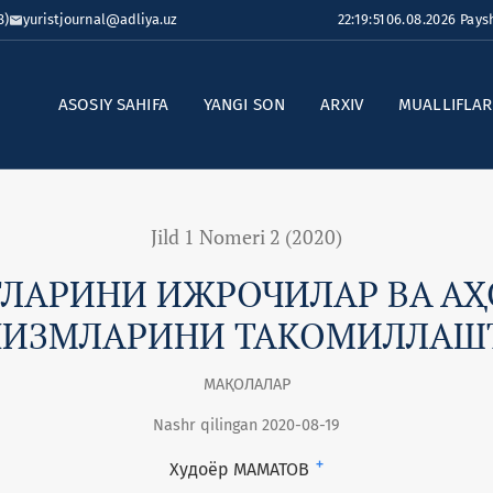
8)
yuristjournal@adliya.uz
22:19:51
06.08.2026 Pay
ASOSIY SAHIFA
YANGI SON
ARXIV
MUALLIFLA
Jild 1 Nomeri 2 (2020)
ЛАРИНИ ИЖРОЧИЛАР ВА АҲ
НИЗМЛАРИНИ ТАКОМИЛЛАШ
МАҚОЛАЛАР
Nashr qilingan 2020-08-19
+
Худоёр МАМАТОВ