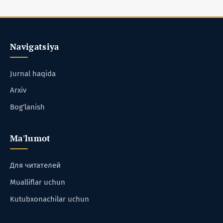
Navigatsiya
Jurnal haqida
Arxiv
Bog‘lanish
Ma'lumot
Для читателей
Mualliflar uchun
Kutubxonachilar uchun