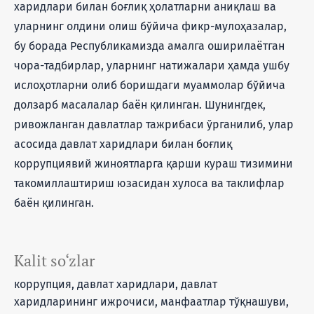
харидлари билан боғлиқ ҳолатларни аниқлаш ва
уларнинг олдини олиш бўйича фикр-мулоҳазалар,
бу борада Республикамизда амалга оширилаётган
чора-тадбирлар, уларнинг натижалари ҳамда ушбу
ислоҳотларни олиб боришдаги муаммолар бўйича
долзарб масалалар баён қилинган. Шунингдек,
ривожланган давлатлар тажрибаси ўрганилиб, улар
асосида давлат харидлари билан боғлиқ
коррупциявий жиноятларга қарши кураш тизимини
такомиллаштириш юзасидан хулоса ва таклифлар
баён қилинган.
Kalit so‘zlar
коррупция, давлат харидлари, давлат
харидларининг ижрочиси, манфаатлар тўқнашуви,