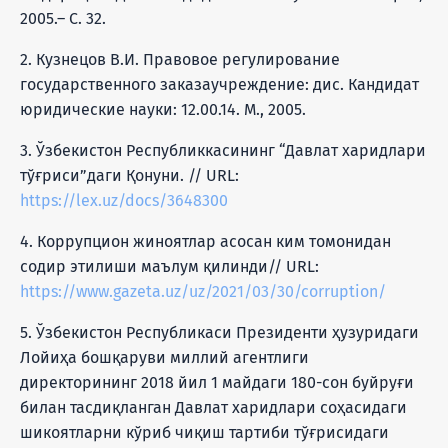
2005.– С. 32.
2. Кузнецов В.И. Правовое регулирование
государственного заказаучреждение: дис. Кандидат
юридические науки: 12.00.14. М., 2005.
3. Ўзбекистон Республиккасининг “Давлат харидлари
тўғриси”даги Қонуни. // URL:
https://lex.uz/docs/3648300
4. Коррупцион жиноятлар асосан ким томонидан
содир этилиши маълум қилинди// URL:
https://www.gazeta.uz/uz/2021/03/30/corruption/
5. Ўзбекистон Республикаси Президенти ҳузуридаги
Лойиҳа бошқаруви миллий агентлиги
директорининг 2018 йил 1 майдаги 180-сон буйруғи
билан тасдиқланган Давлат харидлари соҳасидаги
шикоятларни кўриб чиқиш тартиби тўғрисидаги