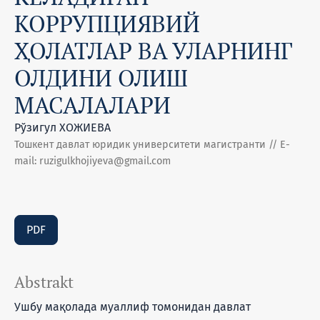
КОРРУПЦИЯВИЙ
ҲОЛАТЛАР ВА УЛАРНИНГ
ОЛДИНИ ОЛИШ
МАСАЛАЛАРИ
Рўзигул ХОЖИЕВА
Тошкент давлат юридик университети магистранти // E-
mail: ruzigulkhojiyeva@gmail.com
PDF
Abstrakt
Ушбу мақолада муаллиф томонидан давлат