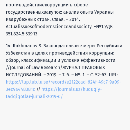
противодействиекоррупции в сфере
государственныхзакупок: анализ опыта Украины
изарубежных стран. Стаья. – 2014.
Аctualissuesofmodernscienceandsociety. –№1.УДК
351.824.5:339.13
14. Rakhmanov S. Законодательные меры Республики
Узбекистан в целях противодействия коррупции:
обзор, классификации и условия эффективности
//Journal of Law Research/ЖУРНАЛ ПРАВОВЫХ
ИССЛЕДОВАНИЙ. – 2019. – Т. 6. – №. 1. – С. 52-63. URL:
https://lup.lub.lu.se/record/e2122cad-624f-49c7-9a09-
3ec9a448381c
//
https://journals.uz/huquqiy-
tadqiqotlar-jurnali-2019-6/