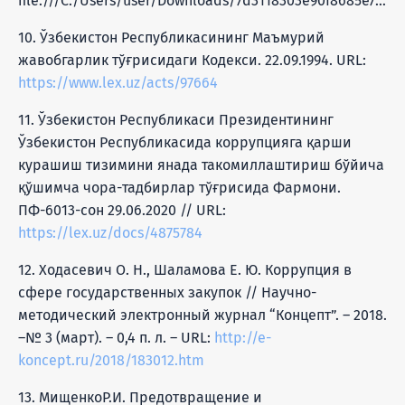
file:///C:/Users/user/Downloads/7d3118303e90f8685e736e7956ec0640.pdf
10. Ўзбекистон Республикасининг Маъмурий
жавобгарлик тўғрисидаги Кодекси. 22.09.1994. URL:
https://www.lex.uz/acts/97664
11. Ўзбекистон Республикаси Президентининг
Ўзбекистон Республикасида коррупцияга қарши
курашиш тизимини янада такомиллаштириш бўйича
қўшимча чора-тадбирлар тўғрисида Фармони.
ПФ-6013-сон 29.06.2020 // URL:
https://lex.uz/docs/4875784
12. Ходасевич О. Н., Шаламова Е. Ю. Коррупция в
сфере государственных закупок // Научно-
методический электронный журнал “Концепт”. – 2018.
–№ 3 (март). – 0,4 п. л. – URL:
http://e-
koncept.ru/2018/183012.htm
13. МищенкоР.И. Предотвращение и