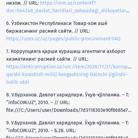
низом. // URL:
https://nrm.uz/contentf?
doc=544348_davlat_haridlari_sohasidagi_shikoyatlarni_ko%E2%80%98rib_chiqish_tartibi_to%E2%80%98g%E2%80%98risidagi_nizom
6. Ўзбекистон Республикаси Товар-хом ашё
биржасининг расмий сайти. // URL:
https://uzex.uz/uz/pages/public-procurement-FAQ
7. Коррупцияга қарши курашиш агентлиги ахборот
хизматининг расмий сайти. // URL:
https://anticorruption.uz/uzc/item/2020/11/21/korruptsiy
qarshi-kurashish-millij-kengashining-ikkinchi-jigilishi-
bolib-otdi
8. У.Бурханов. Давлат харидлари. Ўқув-қўлланма. – Т:
“infoCOM.UZ”, 2010. – // URL:
file:///C:/Users/user/Downloads/7d3118303e90f8685e736e7956ec0640.pdf
9. У.Бурханов. Давлат харидлари. Ўқув-қўлланма. – Т:
“infoCOM.UZ”, 2010. – Б.28. URL: