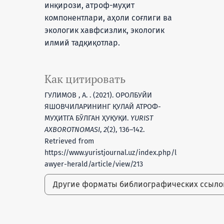
инқирози, атроф-муҳит
компонентлари, аҳоли соғлиги ва
экологик хавфсизлик, экологик
илмий тадқиқотлар.
Как цитировать
ГУЛИМОВ , А. . (2021). ОРОЛБУЙИ
ЯШОВЧИЛАРИНИНГ ҚУЛАЙ АТРОФ-
МУҲИТГА БЎЛГАН ҲУҚУҚИ.
YURIST
AXBOROTNOMASI
,
2
(2), 136–142.
Retrieved from
https://www.yuristjournal.uz/index.php/l
awyer-herald/article/view/213
Другие форматы библиографических ссыл