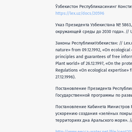
Ўзбекистон Республикасининг Конституци
https://lex.uz/docs/20596
Указ Президента Узбекистана № 5863,
окружающей среды до 2030 года». // UR
Законы РеспубликиУзбекистан: // Lex.uz
nature» from 09.12.1992, «On ecological
principles and guarantees of free infor
Plant world» of 26.12.1997, «On the prot
Regulations «On ecological expertise» 
27.12.1996).
Постановление Президента Республики
Государственной программы по разви
Постановление Кабинета Министров Рес
ускорению создания «зелёных покр
территориях дна Аральского моря». // 
http://www.eecca-water.net/file/sept20