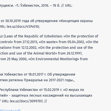
яси. –Т.: Ўзбекистон, 2016. – 76 б. // URL:
 от 30.10.2019 года об утверждении «Концепция охраны
L: lex.uz/docs/4574010;
 (Laws of the Republic of Uzbekistan: «On the protection of
 control» from 27.12.2013, «On waste» from 05.04.2002, «On the
mation» from 12.12.2002, «On the protection and use of the
ection and use of the Animal World» from 26.12.1997,
from 25 May 2000, «On Environmental Monitoring» from
 Узбекистан от 18.01.2017 г. Об утверждении
тию региона Приаралья на 2017-2021 годы.,
публики Узбекистан от 15.02.2019 г. «О мерах по
ытий» - защитных лесных насаждений на высыхающих
URL: lex.uz/docs/3099707; //
19/juraev.pdf