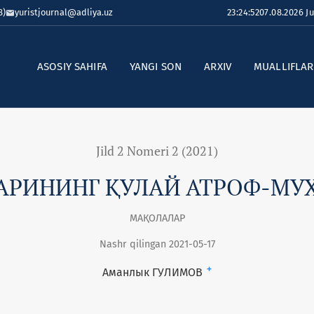
8)
yuristjournal@adliya.uz
23:24:52
07.08.2026 J
ASOSIY SAHIFA
YANGI SON
ARXIV
MUALLIFLA
Jild 2 Nomeri 2 (2021)
РИНИНГ ҚУЛАЙ АТРОФ-МУҲ
МАҚОЛАЛАР
Nashr qilingan 2021-05-17
+
Аманлык ГУЛИМОВ