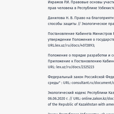
Икрамов Р.И. Правовые основы участ
прав человека в Республике Узбекиста
Данилова Н. В. Право на благоприят
способы защиты // Экологическое прав
Постановление Кабинета Министров Р
утверждении Положения о государств
URL:lex.uz/ru/docs/4072893;
Положение о порядке разработки и со
Приложение к Постановлению Кабинета
URL: lex.uz/ru/docs/2325223
Федеральный закон Российской Федер
среды" : URL: consultant.ru/document
Экологический кодекс Республики Ка
06.06.2020 г. // URL: online.zakon.kz/
of the Republic of Kazakhstan with ame