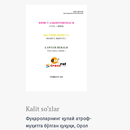
Kalit so‘zlar
Фуқароларнинг қулай атроф-
муҳитга бўлган ҳуқуқи, Орол