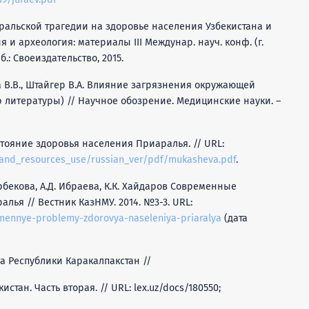
Аральской трагедии на здоровье населения Узбекистана и
 и археология: материалы III Междунар. науч. конф. (г.
б.: Своеиздательство, 2015.
на В.В., Штайгер В.А. Влияние загрязнения окружающей
 литературы) // Научное обозрение. Медицинские науки. –
тояние здоровья населения Приаралья. // URL:
er_land_resources_use/russian_ver/pdf/mukasheva.pdf
.
тырбекова, А.Д. Ибраева, К.К. Хайдаров Современные
ья // Вестник КазНМУ. 2014. №3-3. URL:
remennye-problemy-zdorovya-naseleniya-priaralya
(дата
 Республики Каракалпакстан //
тан. Часть вторая. // URL: lex.uz/docs/180550;