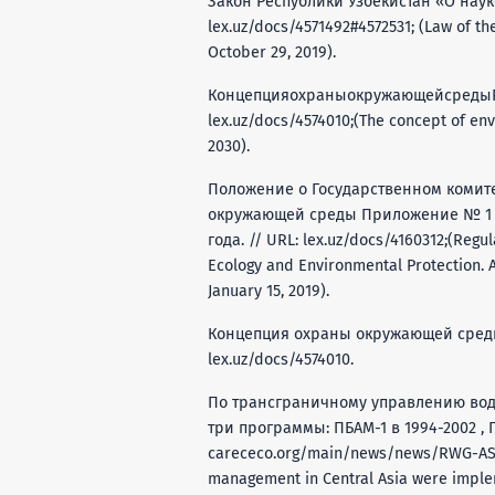
Закон Республики Узбекистан «О науке 
lex.uz/docs/4571492#4572531; (Law of the
October 29, 2019).
КонцепцияохраныокружающейсредыРес
lex.uz/docs/4574010;(The concept of env
2030).
Положение о Государственном комите
окружающей среды Приложение № 1 к
года. // URL: lex.uz/docs/4160312;(Regu
Ecology and Environmental Protection. A
January 15, 2019).
Концепция охраны окружающей среды Р
lex.uz/docs/4574010.
По трансграничному управлению во
три программы: ПБАМ-1 в 1994-2002 , ПБ
carececo.org/main/news/news/RWG-ASB
management in Central Asia were implem