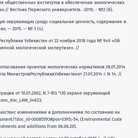
ия общественных институтов в обеспечении экологических
н.// Вестник Пермского университета. -2010. - №2 (8).
ную окружающую среду: социальная ценность, содержание и
о. — 2015. — № 3 (4).
еспублики Узбекистан от 22 ноября 2018 года № 949 «Об
енной экологической экспертизе». //
гласования проектов экологических нормативов 28.01.2014
 МинистровРеспубликиУзбекистанот 21.01.2014 г. N 14. //
ации от 10.01.2002, N 7-ФЗ "Об охране окружающей
/cons_doc_LAW_34823;
захстанс изменениями и дополнениями по состоянию на
document/?doc_id=30085593#pos=3395;-54; (Environmental Code
ndments and additions from 06.06.20).