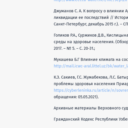
Джуманов С. А. К вопросу о влиянии 
ликвидации ее последствий // История
Санкт-Петербург, декабрь 2015 г.). – СП
Голиков Р.А., Суржиков Д.В., Кислицы
среды на здоровье населения. (Обзор
2017. – № 5. – С. 20-31.;
Мукашева Б.Г Влияние климата на сос
http://mail.icwc-aral.littel.uz/bk/wat
К.З. Сакиев, Г.С. Жумабекова, Л.С. Ба
проблемы здоровья населения Приарал
https://cyberleninka.ru/article/n/sov
обращения: 05.05.2021).
Архивные материалы Верховного суда
Гражданский Кодекс Республики Узбекис