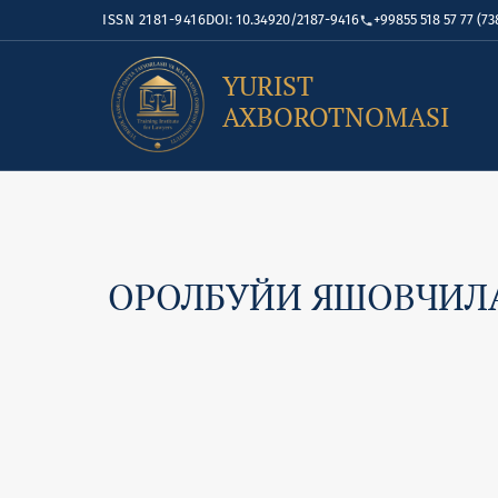
ISSN 2181-9416
DOI: 10.34920/2187-9416
+99855 518 57 77 (73
YURIST
AXBOROTNOMASI
ОРОЛБУЙИ ЯШОВЧИЛА