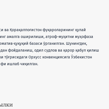
си ва Қорақалпоғистон фуқароларининг қулай
нинг амалга оширилиши, атроф-муҳитни муҳофаза
матив-ҳуқуқий базаси ўрганилган. Шунингдек,
дан фойдаланиш, одил судлов ва қарор қабул қилиш
 тўғрисидаги Орхусс конвенциясига Ўзбекистон
ифи ишлаб чиқилган.
сылки