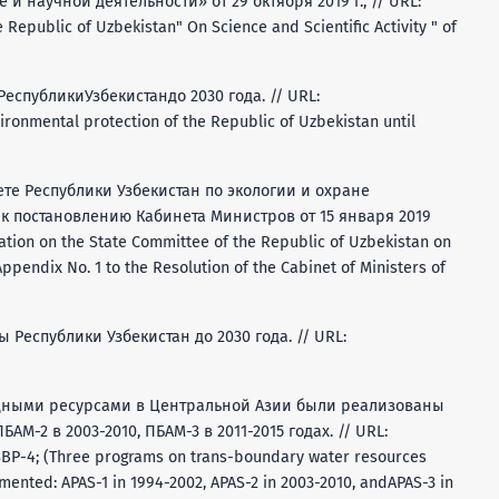
и научной деятельности» от 29 октября 2019 г., // URL:
 Republic of Uzbekistan" On Science and Scientific Activity " of
публикиУзбекистандо 2030 года. // URL:
ironmental protection of the Republic of Uzbekistan until
те Республики Узбекистан по экологии и охране
 постановлению Кабинета Министров от 15 января 2019
lation on the State Committee of the Republic of Uzbekistan on
ppendix No. 1 to the Resolution of the Cabinet of Ministers of
еспублики Узбекистан до 2030 года. // URL:
дными ресурсами в Центральной Азии были реализованы
АМ-2 в 2003-2010, ПБАМ-3 в 2011-2015 годах. // URL:
P-4; (Three programs on trans-boundary water resources
ented: APAS-1 in 1994-2002, APAS-2 in 2003-2010, andAPAS-3 in