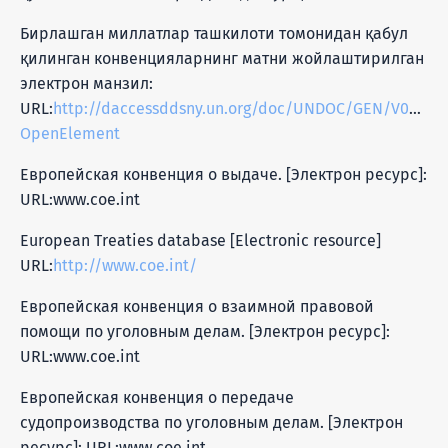
Бирлашган миллатлар ташкилоти томонидан қабул
қилинган конвенцияларнинг матни жойлаштирилган
электрон манзил:
URL:
http://daccessddsny.un.org/doc/UNDOC/GEN/V05/815
OpenElement
Европейская конвенция о выдаче. [Электрон ресурс]:
URL:www.coe.int
European Treaties database [Electronic resource]
URL:
http://www.coe.int/
Европейская конвенция о взаимной правовой
помощи по уголовным делам. [Электрон ресурс]:
URL:www.coe.int
Европейская конвенция о передаче
судопроизводства по уголовным делам. [Электрон
ресурс]: URL:www.coe.int