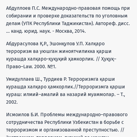
Абдуллоев П.С. Международно-правовая помощь при
собирании и проверке доказательств по уголовным
делам (УПК Республики Таджикистан). Автореф. дисс.
… канд. юрид. наук. - Москва, 2014.
Абдурасулова Қ.Р., Эшонқулов У.П. Халқаро
терроризм ва уюшган жиноятчиликка қарши
курашда халқаро–ҳуқуқий ҳамкорлик. // Ҳуқуқ–
Право–Law. 2000. №1.
Умидуллаев Ш., Турдиев Р. Терроризмга қарши
курашда халқаро ҳамкорлик.//Терроризмга қарши
кураш: илмий–амалий ва назарий муаммолар. – Т.,
2002.
Исмоилов Б.И. Проблемы международно–правового
сотрудничества Республики Узбекистан в борьбе с
терроризмом и организованной преступностью. //