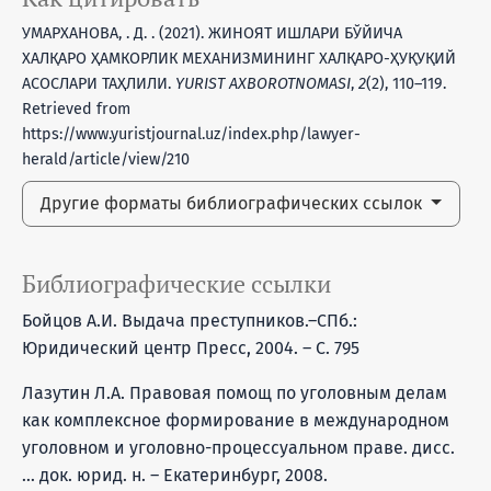
УМАРХАНОВА, . Д. . (2021). ЖИНОЯТ ИШЛАРИ БЎЙИЧА
ХАЛҚАРО ҲАМКОРЛИК МЕХАНИЗМИНИНГ ХАЛҚАРО-ҲУҚУҚИЙ
АСОСЛАРИ ТАҲЛИЛИ.
YURIST AXBOROTNOMASI
,
2
(2), 110–119.
Retrieved from
https://www.yuristjournal.uz/index.php/lawyer-
herald/article/view/210
Другие форматы библиографических ссылок
Библиографические ссылки
Бойцов А.И. Выдача преступников.–СПб.:
Юридический центр Пресс, 2004. – С. 795
Лазутин Л.А. Правовая помощ по уголовным делам
как комплексное формирование в международном
уголовном и уголовно-процессуальном праве. дисс.
… док. юрид. н. – Екатеринбург, 2008.