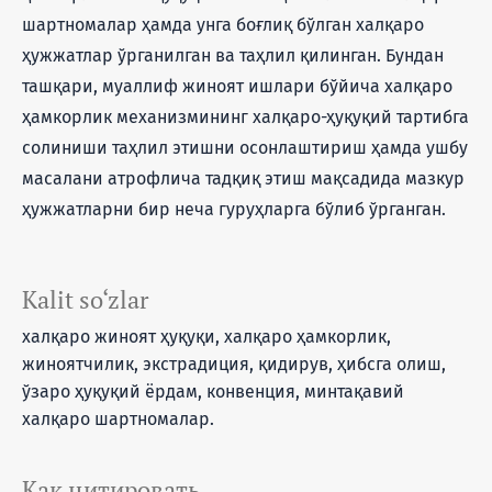
шартномалар ҳамда унга боғлиқ бўлган халқаро
ҳужжатлар ўрганилган ва таҳлил қилинган. Бундан
ташқари, муаллиф жиноят ишлари бўйича халқаро
ҳамкорлик механизмининг халқаро-ҳуқуқий тартибга
солиниши таҳлил этишни осонлаштириш ҳамда ушбу
масалани атрофлича тадқиқ этиш мақсадида мазкур
ҳужжатларни бир неча гуруҳларга бўлиб ўрганган.
Kalit so‘zlar
халқаро жиноят ҳуқуқи, халқаро ҳамкорлик,
жиноятчилик, экстрадиция, қидирув, ҳибсга олиш,
ўзаро ҳуқуқий ёрдам, конвенция, минтақавий
халқаро шартномалар.
Как цитировать