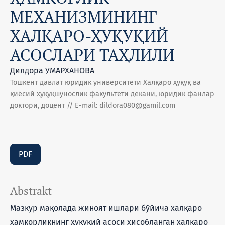
МЕХАНИЗМИНИНГ
ХАЛҚАРО-ҲУҚУҚИЙ
АСОСЛАРИ ТАҲЛИЛИ
Дилдора УМАРХАНОВА
Тошкент давлат юридик университети Халқаро ҳуқуқ ва
қиёсий ҳуқуқшунослик факультети декани, юридик фанлар
доктори, доцент // E-mail: dildora080@gamil.com
PDF
Abstrakt
Мазкур мақолада жиноят ишлари бўйича халқаро
ҳамкорликнинг ҳуқуқий асоси ҳисобланган халқаро