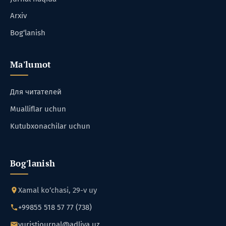
Arxiv
Bog‘lanish
Ma'lumot
Для читателей
Mualliflar uchun
Kutubxonachilar uchun
Bog'lanish
Xamal ko‘chasi, 29-v uy
+99855 518 57 77 (738)
yuristjournal@adliya.uz