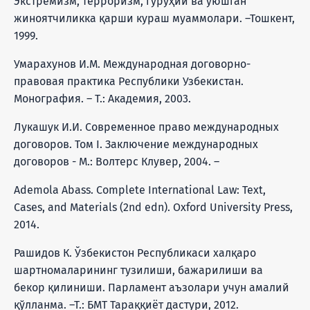
Экстремизм, терроризм, гуруҳий ва уюшган
жиноятчиликка қарши кураш муаммолари. –Тошкент,
1999.
Умарахунов И.М. Международная договорно-
правовая практика Республики Узбекистан.
Монография. – Т.: Академия, 2003.
Лукашук И.И. Современное право международных
договоров. Том I. Заключение международных
договоров - М.: Волтерс Клувер, 2004. –
Ademola Abass. Complete International Law: Text,
Cases, and Materials (2nd edn). Oxford University Press,
2014.
Рашидов К. Ўзбекистон Республикаси халқаро
шартномаларининг тузилиши, бажарилиши ва
бекор қилиниши. Парламент аъзолари учун амалий
қўлланма. –Т.: БМТ Тараққиёт дастури, 2012.