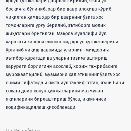
қонун ҳужжатлари даврлаштирилиб, яъни уч
босқичга бўлиниб, ҳар бир давр алоҳида кўриб
чиқилган ҳамда ҳар бир даврнинг ўзига хос
томонларига урғу берилиб, эътиборга молик
жиҳатлари ёритилган. Мақола муаллифи йўл
ҳаракати хавфсизлигига оид қонун ҳужжатларини
ўрганиб чиқиш давомида уларнинг миқдорига
эътибор қаратади ва уларни тизимлаштириш
зарурати борлигини асослаб, хориж тажрибасига
мурожаат қилиб, муаммони ҳал этишнинг ўзига хос
ечими сифатида иккита йўл таклиф этган, яъни бири
соҳага доир қонун ҳужжатларини мазмунан
яқинларини бирлаштириш бўлса, иккинчиси
кодификациялаш ҳисобланади.