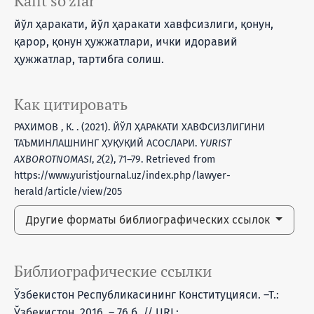
Kalit so‘zlar
йўл ҳаракати, йўл ҳаракати хавфсизлиги, қонун,
қарор, қонун ҳужжатлари, ички идоравий
ҳужжатлар, тартибга солиш.
Как цитировать
РАХИМОВ , К. . (2021). ЙЎЛ ҲАРАКАТИ ХАВФСИЗЛИГИНИ
ТАЪМИНЛАШНИНГ ҲУҚУҚИЙ АСОСЛАРИ.
YURIST
AXBOROTNOMASI
,
2
(2), 71–79. Retrieved from
https://www.yuristjournal.uz/index.php/lawyer-
herald/article/view/205
Другие форматы библиографических ссылок
Библиографические ссылки
Ўзбекистон Республикасининг Конституцияси. –Т.:
Ўзбекистон, 2016. – 76 б. // URL: