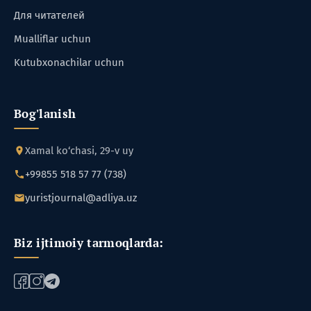
Для читателей
Mualliflar uchun
Kutubxonachilar uchun
Bog'lanish
Xamal ko‘chasi, 29-v uy
+99855 518 57 77 (738)
yuristjournal@adliya.uz
Biz ijtimoiy tarmoqlarda: