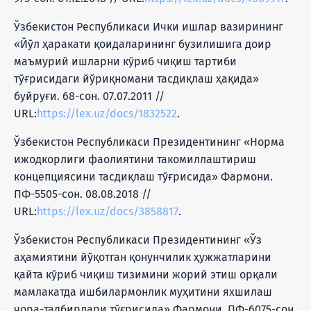
Ўзбекистон Республикаси Ички ишлар вазирининг
«Йўл ҳаракати қоидаларининг бузилишига доир
маъмурий ишларни кўриб чиқиш тартиби
тўғрисидаги йўриқномани тасдиқлаш ҳақида»
буйруғи. 68-сон. 07.07.2011 //
URL:
https://lex.uz/docs/1832522
.
Ўзбекистон Республикаси Президентининг «Норма
ижодкорлиги фаолиятини такомиллаштириш
концепциясини тасдиқлаш тўғрисида» Фармони.
ПФ-5505-сон. 08.08.2018 //
URL:
https://lex.uz/docs/3858817
.
Ўзбекистон Республикаси Президентининг «Ўз
аҳамиятини йўқотган қонунчилик ҳужжатларини
қайта кўриб чиқиш тизимини жорий этиш орқали
мамлакатда ишбилармонлик муҳитини яхшилаш
чора-тадбирлари тўғрисида» Фармони. ПФ-6075-сон.