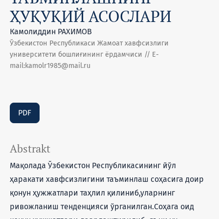
ҲУҚУҚИЙ АСОСЛАРИ
Камолиддин РАХИМОВ
Ўзбекистон Республикаси Жамоат хавфсизлиги
университети бошлиғининг ёрдамчиси // Е-
mail:kamolr1985@mail.ru
PDF
Abstrakt
Мақолада Ўзбекистон Республикасининг йўл
ҳаракати хавфсизлигини таъминлаш соҳасига доир
қонун ҳужжатлари таҳлил қилиниб,уларнинг
ривожланиш тенденцияси ўрганилган.Соҳага оид