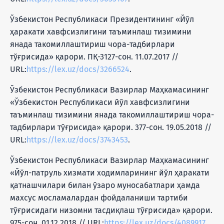
Ўзбекистон Республикаси Президентининг «Йўл
ҳаракати хавфсизлигини таъминлаш тизимини
янада такомиллаштириш чора-тадбирлари
тўғрисида» қарори. ПҚ-3127-сон. 11.07.2017 //
URL:
https://lex.uz/docs/3266524
.
Ўзбекистон Республикаси Вазирлар Маҳкамасининг
«Ўзбекистон Республикаси йўл хавфсизлигини
таъминлаш тизимини янада такомиллаштириш чора-
тадбирлари тўғрисида» қарори. 377-сон. 19.05.2018 //
URL:
https://lex.uz/docs/3743453
.
Ўзбекистон Республикаси Вазирлар Маҳкамасининг
«Йўл-патруль хизмати ходимларининг йўл ҳаракати
қатнашчилари билан ўзаро муносабатлари ҳамда
махсус мосламалардан фойдаланиши тартиби
тўғрисидаги низомни тасдиқлаш тўғрисида» қарори.
975-сон. 01.12.2018 // URL:
https://lex.uz/docs/4089917
.