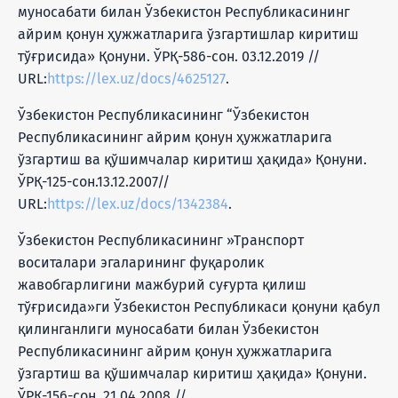
муносабати билан Ўзбекистон Республикасининг
айрим қонун ҳужжатларига ўзгартишлар киритиш
тўғрисида» Қонуни. ЎРҚ-586-сон. 03.12.2019 //
URL:
https://lex.uz/docs/4625127
.
Ўзбекистон Республикасининг “Ўзбекистон
Республикасининг айрим қонун ҳужжатларига
ўзгартиш ва қўшимчалар киритиш ҳақида» Қонуни.
ЎРҚ-125-сон.13.12.2007//
URL:
https://lex.uz/docs/1342384
.
Ўзбекистон Республикасининг »Транспорт
воситалари эгаларининг фуқаролик
жавобгарлигини мажбурий суғурта қилиш
тўғрисида»ги Ўзбекистон Республикаси қонуни қабул
қилинганлиги муносабати билан Ўзбекистон
Республикасининг айрим қонун ҳужжатларига
ўзгартиш ва қўшимчалар киритиш ҳақида» Қонуни.
ЎРҚ-156-сон. 21.04.2008 //