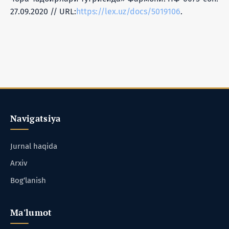
27.09.2020 // URL:
https://lex.uz/docs/5019106
.
Navigatsiya
Jurnal haqida
Arxiv
Bog‘lanish
Ma'lumot