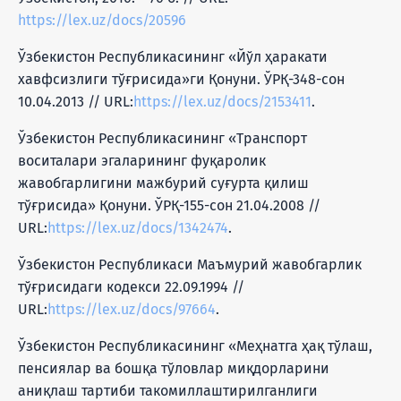
https://lex.uz/docs/20596
Ўзбекистон Республикасининг «Йўл ҳаракати
хавфсизлиги тўғрисида»ги Қонуни. ЎРҚ-348-сон
10.04.2013 // URL:
https://lex.uz/docs/2153411
.
Ўзбекистон Республикасининг «Транспорт
воситалари эгаларининг фуқаролик
жавобгарлигини мажбурий суғурта қилиш
тўғрисида» Қонуни. ЎРҚ-155-сон 21.04.2008 //
URL:
https://lex.uz/docs/1342474
.
Ўзбекистон Республикаси Маъмурий жавобгарлик
тўғрисидаги кодекси 22.09.1994 //
URL:
https://lex.uz/docs/97664
.
Ўзбекистон Республикасининг «Меҳнатга ҳақ тўлаш,
пенсиялар ва бошқа тўловлар миқдорларини
аниқлаш тартиби такомиллаштирилганлиги