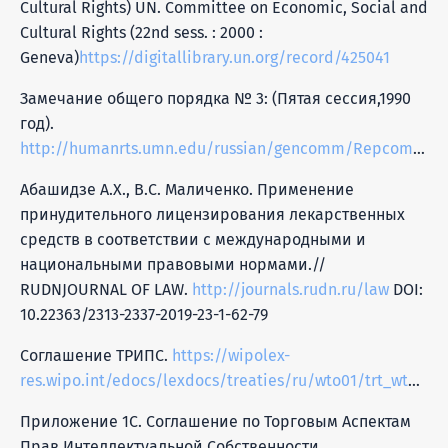
Cultural Rights) UN. Committee on Economic, Social and
Cultural Rights (22nd sess. : 2000 :
Geneva)
https://digitallibrary.un.org/record/425041
Замечание общего порядка № 3: (Пятая сессия,1990
год).
http://humanrts.umn.edu/russian/gencomm/Repcomm3.html
Абашидзе А.Х., B.С. Маличенко. Применение
принудительного лицензирования лекарственных
средств в соответствии с международными и
национальными правовыми нормами.//
RUDNJOURNAL OF LAW.
http://journals.rudn.ru/law
DOI:
10.22363/2313-2337-2019-23-1-62-79
Соглашение ТРИПС.
https://wipolex-
res.wipo.int/edocs/lexdocs/treaties/ru/wto01/trt_wto01_001ru.pdf
Приложение 1С. Соглашение по Торговым Аспектам
Прав Интеллектуальной Собственности.