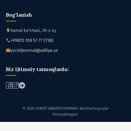
Bog'lanish
Xamal ko‘chasi, 29-v uy
+99855 518 57 77 (738)
yuristjournal@adliya.uz
Biz ijtimoiy tarmoqlarda:
© 2026 YURIST AXBOROTNOMASI. Barcha huquqlar
himoyalangan.