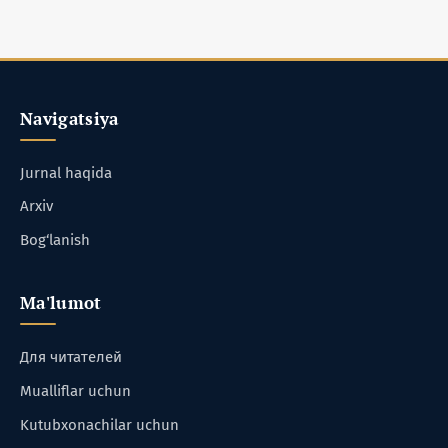
Navigatsiya
Jurnal haqida
Arxiv
Bog‘lanish
Ma'lumot
Для читателей
Mualliflar uchun
Kutubxonachilar uchun