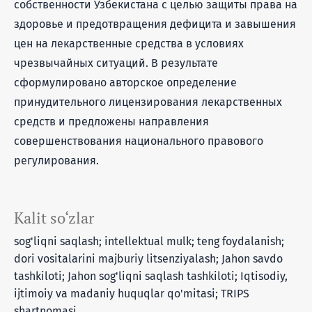
собственности Узбекистана с целью защиты права на
здоровье и предотвращения дефицита и завышения
цен на лекарственные средства в условиях
чрезвычайных ситуаций. В результате
сформулировано авторское определение
принудительного лицензирования лекарственных
средств и предложены направления
совершенствования национального правового
регулирования.
Kalit so‘zlar
sog'liqni saqlash; intellektual mulk; teng foydalanish;
dori vositalarini majburiy litsenziyalash; Jahon savdo
tashkiloti; Jahon sog'liqni saqlash tashkiloti; Iqtisodiy,
ijtimoiy va madaniy huquqlar qo'mitasi; TRIPS
shartnomasi.