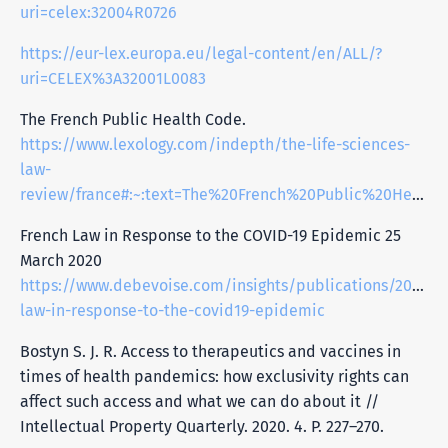
uri=celex:32004R0726
https://eur-lex.europa.eu/legal-content/en/ALL/?
uri=CELEX%3A32001L0083
The French Public Health Code.
https://www.lexology.com/indepth/the-life-sciences-
law-
review/france#:~:text=The%20French%20Public%20Health%20Code,2022%2D323%20of%204%20March%202022
French Law in Response to the COVID-19 Epidemic 25
March 2020
https://www.debevoise.com/insights/publications/2020/0
law-in-response-to-the-covid19-epidemic
Bostyn S. J. R. Access to therapeutics and vaccines in
times of health pandemics: how exclusivity rights can
affect such access and what we can do about it //
Intellectual Property Quarterly. 2020. 4. P. 227–270.