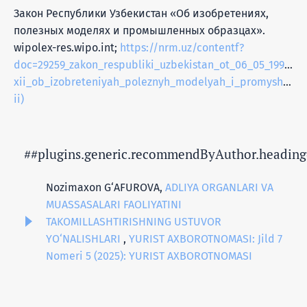
Закон Республики Узбекистан «Об изобретениях,
полезных моделях и промышленных образцах».
wipolex-res.wipo.int;
https://nrm.uz/contentf?
doc=29259_zakon_respubliki_uzbekistan_ot_06_05_1994_g_
xii_ob_izobreteniyah_poleznyh_modelyah_i_promyshlenn
ii)
##plugins.generic.recommendByAuthor.heading
Nozimaxon G‘AFUROVA,
ADLIYA ORGANLARI VA
MUASSASALARI FAOLIYATINI
TAKOMILLASHTIRISHNING USTUVOR
YO‘NALISHLARI
,
YURIST AXBOROTNOMASI: Jild 7
Nomeri 5 (2025): YURIST AXBOROTNOMASI