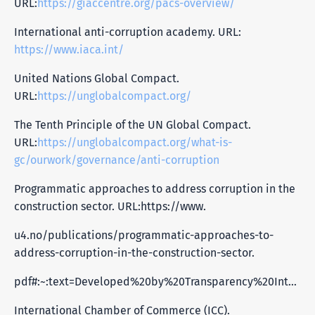
URL:
https://giaccentre.org/pacs-overview/
International anti-corruption academy. URL:
https://www.iaca.int/
United Nations Global Compact.
URL:
https://unglobalcompact.org/
The Tenth Principle of the UN Global Compact.
URL:
https://unglobalcompact.org/what-is-
gc/ourwork/governance/anti-corruption
Programmatic approaches to address corruption in the
construction sector. URL:https://www.
u4.no/publications/programmatic-approaches-to-
address-corruption-in-the-construction-sector.
pdf#:~:text=Developed%20by%20Transparency%20International%2C%20the%20Integrity%20Pact,the%20contract%20or%20while%20carrying%20it%20out.
International Chamber of Commerce (ICC).