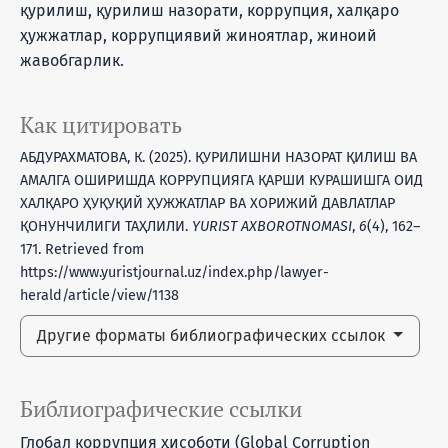
қурилиш, қурилиш назорати, коррупция, халқаро
ҳужжатлар, коррупциявий жиноятлар, жиноий
жавобгарлик.
Как цитировать
АБДУРАХМАТОВА, К. (2025). ҚУРИЛИШНИ НАЗОРАТ ҚИЛИШ ВА
АМАЛГА ОШИРИШДА КОРРУПЦИЯГА ҚАРШИ КУРАШИШГА ОИД
ХАЛҚАРО ҲУҚУҚИЙ ҲУЖЖАТЛАР ВА ХОРИЖИЙ ДАВЛАТЛАР
ҚОНУНЧИЛИГИ ТАҲЛИЛИ.
YURIST AXBOROTNOMASI
,
6
(4), 162–
171. Retrieved from
https://www.yuristjournal.uz/index.php/lawyer-
herald/article/view/1138
Другие форматы библиографических ссылок
Библиографические ссылки
Глобал коррупция ҳисоботи (Global Corruption