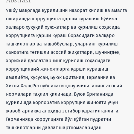
Ушбу мақолада қурилишни назорат қилиш ва амалга
оширишда коррупцияга қарши курашиш бўйича
халқаро ҳуқуқий ҳужжатлар ва қурилиш соҳасида
коррупцияга қарши кураш борасидаги халқаро
ташкилотлар ва ташаббуслар, уларнинг қурилиш
саноатига тегишли асосий жиҳатлари, шунингдек,
хорижий давлатларнинг қурилиш соҳасидаги
коррупциявий жиноятларга қарши курашиш
амалиёти, хусусан, Буюк Британия, Германия ва
Хитой Халқ Республикаси қонунчилигининг асосий
нормалари таҳлил қилинади. Буюк Британияда
қурилишда корпоратив коррупция жинояти учун
жавобгарликка алоҳида эътибор қаратилганлиги,
Германияда коррупцияга йўл қўйган пудратчи
ташкилотларни давлат шартномаларидан