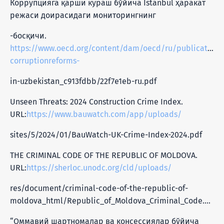
Коррупцияга қарши кураш бўйича Istanbul ҳаракат
режаси доирасидаги мониторингнинг
-босқичи.
https://www.oecd.org/content/dam/oecd/ru/publications/
corruptionreforms-
in-uzbekistan_c913fdbb/22f7e1eb-ru.pdf
Unseen Threats: 2024 Construction Crime Index.
URL:
https://www.bauwatch.com/app/uploads/
sites/5/2024/01/BauWatch-UK-Crime-Index-2024.pdf
THE CRIMINAL CODE OF THE REPUBLIC OF MOLDOVA.
URL:
https://sherloc.unodc.org/cld/uploads/
res/document/criminal-code-of-the-republic-of-
moldova_html/Republic_of_Moldova_Criminal_Code.pdf
“Оммавий шартномалар ва консессиялар бўйича