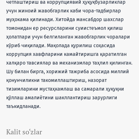
четлаштириш ва коррупциявий ҳуқуқбузарликлар
учун жиноий жавобгарлик каби чора-тадбирлар
муҳокама қилинади. Хитойда мансабдор шахслар
томонидан ер ресурсларини суиистеъмол қилиш
ҳолатлари учун белгиланган жавобгарлик чоралари
кўриб чиқилади. Мақолада қурилиш соҳасида
коррупция хавфларини камайтиришга қаратилган
халқаро тавсиялар ва механизмлар таҳлил қилинган.
Шу билан бирга, хорижий тажриба асосида миллий
қонунчиликни такомиллаштириш, назорат
тизимларини мустаҳкамлаш ва самарали ҳуқуқни
қўллаш амалиётини шакллантириш зарурлиги
таъкидланади.
Kalit so‘zlar