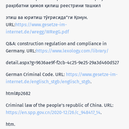
рақобатни ҳимоя қилиш реестрини ташкил
этиш ва юритиш тўғрисида”ги Қонун.
URL:
https://www.gesetze-im-
internet.de/wregg/WRegG.pdf
Q&A: construction regulation and compliance in
Germany. URL:
https://www.lexology.com/library/
detail.aspx?g=9636ae9f-f2cb-4c25-9e25-29a3d460d527
German Criminal Code. URL:
https://www.gesetze-im-
internet.de/englisch_stgb/englisch_stgb
.
html#p2682
Criminal law of the people’s republic of China. URL:
https://en.spp.gov.cn/2020-12/26/c_948417_14
.
htm.