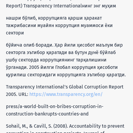
Report) Transparency Internationalнинг энг муҳим
нашри бўлиб, коррупцияга қарши ҳаракат
тажрибасини муайян коррупция муаммоси ёки
сектори
бўйича олиб боради. Ҳар йили ҳисобот маълум бир
секторга эътибор қаратади ва бутун дунё бўйлаб
ушбу секторда коррупциянинг тарқалишини
ўрганади. 2005 йилги Глобал коррупция ҳисоботи
қурилиш секторидаги коррупцияга эътибор қаратди.
Transparency International’s Global Corruption Report
2005. URL:
https://www.transparency.org/en/
press/a-world-built-on-bribes-corruption-in-
construction-bankrupts-countries-and
Sohail, M., & Cavill, S. (2008). Accountability to prevent