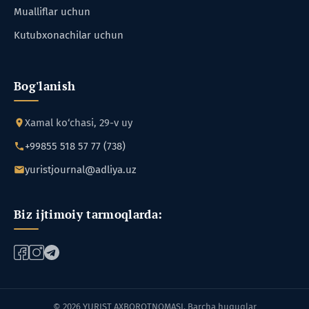
Mualliflar uchun
Kutubxonachilar uchun
Bog'lanish
Xamal ko‘chasi, 29-v uy
+99855 518 57 77 (738)
yuristjournal@adliya.uz
Biz ijtimoiy tarmoqlarda:
© 2026 YURIST AXBOROTNOMASI. Barcha huquqlar