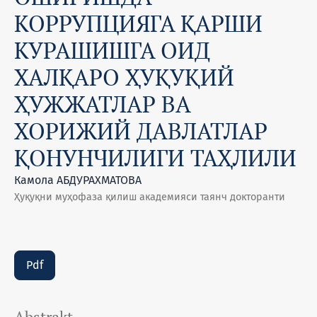
КОРРУПЦИЯГА ҚАРШИ
КУРАШИШГА ОИД
ХАЛҚАРО ҲУҚУҚИЙ
ҲУЖЖАТЛАР ВА
ХОРИЖИЙ ДАВЛАТЛАР
ҚОНУНЧИЛИГИ ТАҲЛИЛИ
Камола АБДУРАХМАТОВА
Ҳуқуқни муҳофаза қилиш академияси таянч докторанти
Pdf
Abstrakt