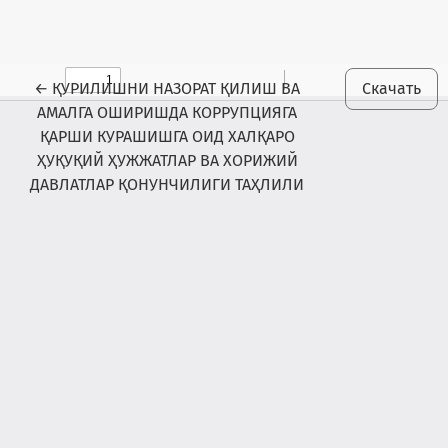
Maqola tafsilotlariga qaytish
←
ҚУРИЛИШНИ НАЗОРАТ ҚИЛИШ ВА
Скачать
АМАЛГА ОШИРИШДА КОРРУПЦИЯГА
ҚАРШИ КУРАШИШГА ОИД ХАЛҚАРО
ҲУҚУҚИЙ ҲУЖЖАТЛАР ВА ХОРИЖИЙ
ДАВЛАТЛАР ҚОНУНЧИЛИГИ ТАҲЛИЛИ