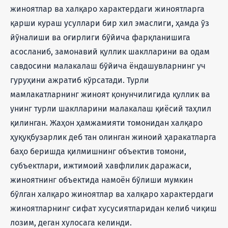
жиноятлар ва халқаро характердаги жиноятларга
қарши кураш усуллари бир хил эмаслиги, ҳамда ўз
йўналиши ва оғирлиги бўйича фарқланишига
асосланиб, замонавий қуллик шаклларини ва одам
савдосини малакалаш бўйича ёндашувларнинг уч
гуруҳини ажратиб кўрсатади. Турли
мамлакатларнинг жиноят қонунчилигида қуллик ва
унинг турли шаклларини малакалаш қиёсий таҳлил
қилинган. Жаҳон ҳамжамияти томонидан халқаро
ҳуқуқбузарлик деб тан олинган жиноий ҳаракатларга
баҳо беришда қилмишнинг объектив томони,
субъектлари, ижтимоий хавфлилик даражаси,
жиноятнинг объектида намоён бўлиши мумкин
бўлган халқаро жиноятлар ва халқаро характердаги
жиноятларнинг сифат хусусиятларидан келиб чиқиш
лозим, деган хулосага келинди.