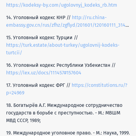
https://kodeksy-by.com/ugolovnyj_kodeks_rb.htm
14. Уголовный кодекс КНР //
http://ru.china-
embassy.gov.cn/rus/zfhz/zgflyd/201601/t20160111_3149373.htm
15. Уголовный кодекс Турции //
https://turk.estate/about-turkey/ugolovnij-kodeks-
turtcii/
16. Уголовный кодекс Республики Узбекистан //
https://lex.uz/docs/111457#157604
17. Уголовный кодекс ФРГ //
https://constitutions.ru/?
p=24969
18. Богатырёв А.Г. Международное сотрудничество
государств в борьбе с преступностью. - М.: МВШМ
МВД СССР, 1989;
19. Международное уголовное право. - М.: Наука, 1999.