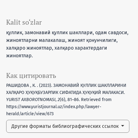
Kalit so‘zlar
қуллик, замонавий қуллик шакллари, одам савдоси,
жиноятларни малакалаш, жиноят қонунчилиги,
халқаро жиноятлар, халқаро характердаги
жиноятлар.
Как цитировать
РАШИДОВА , К. . (2023). ЗАМОНАВИЙ ҚУЛЛИК ШАКЛЛАРИНИ
ХАЛҚАРО ҲУҚУҚБУЗАРЛИК СИФАТИДА ҲУҚУҚИЙ МАЛАКАСИ.
YURIST AXBOROTNOMASI
,
2
(6), 81–86. Retrieved from
https://www.yuristjournal.uz/index.php/lawyer-
herald/article/view/673
Другие форматы библиографических ссылок