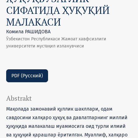
СИФАТИДА ҲУҚУҚИЙ
МАЛАКАСИ
Комила РАШИДОВА
Ўзбекистон Республикаси Жамоат хавфсизлиги
университети мустақил изланувчиси
PDF (Русский)
Abstrakt
Мақолада замонавий қуллик шакллари, одам
савдосини халқаро ҳуқуқ ва давлатларнинг миллий
ҳуқуқида малакалаш муаммосига оид турли илмий
ва ҳуқуқий қарашлар ёритилган. Муаллиф, халқаро