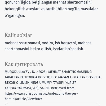
qonunchiligida belgilangan mehnat shartnomasini
bekor qilish asoslari va tartibi bilan bog‘liq masalalar
o‘rganilgan.
Kalit so‘zlar
mehnat shartnomasi, xodim, ish beruvchi, mehnat
shartnomasini bekor qilish, ishdan bo‘shatish.
Как цитировать
MURODULLAYEV , D. . (2023). MЕHNAT SHARTNOMASINING
TARAFLAR IXTIYORIGA BOG‘LIQ BO‘LMAGAN HOLATLAR BO‘YICHA
BЕKOR QILINISHINING UMUMIY TAVSIFI.
YURIST
AXBOROTNOMASI
,
2
(6), 54–60. Retrieved from
https://www.yuristjournal.uz/index.php/lawyer-
herald/article/view/669