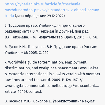
https://cyberleninka.ru/article/n/znachenie-
mezhdunarodno-pravovyh-standartov-v-oblasti-ohrany-
truda
(дата обращения: 29.12.2022).
5. Трудовое право: Учебник для прикладного
бакалавриата/ В.М.Гейхман [и другие]; под ред.
В.Л.Гейхмана. – М.: Издательство Юрайт, 2016. – С. 98.
6. Гусов К.Н., Толкунова В.Н. Трудовое право России:
Учебник. – М: 2005. С. 220.
7. Worldwide guide to termination, employment
discrimination, and workplace harassment Laws. Baker
& McKenzie International is a Swiss Verein with member
law firms around the world. 2009. P. 124-147. //
www.digitalcommons.ilr.cornell.edu/cgi/viewcontent.cgi?
article=1049&context.
8. Гасанов М.Ю., Соколов Е. Ўзбекистоннинг меҳнат