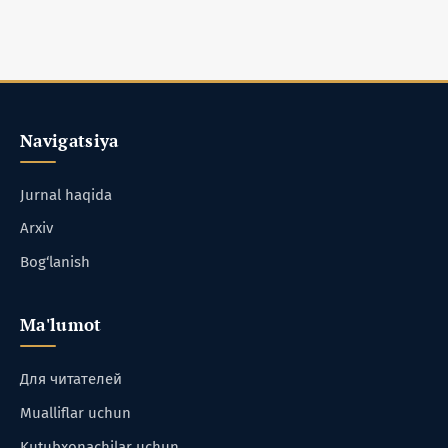
Navigatsiya
Jurnal haqida
Arxiv
Bog‘lanish
Ma'lumot
Для читателей
Mualliflar uchun
Kutubxonachilar uchun