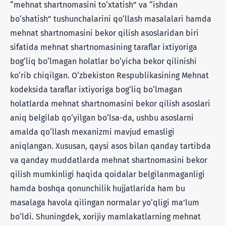
“mehnat shartnomasini to‘xtatish” va “ishdan
bo‘shatish” tushunchalarini qo‘llash masalalari hamda
mehnat shartnomasini bekor qilish asoslaridan biri
sifatida mehnat shartnomasining taraflar ixtiyoriga
bog‘liq bo‘lmagan holatlar bo‘yicha bekor qilinishi
ko‘rib chiqilgan. O‘zbekiston Respublikasining Mehnat
kodeksida taraflar ixtiyoriga bog‘liq bo‘lmagan
holatlarda mehnat shartnomasini bekor qilish asoslari
aniq belgilab qo‘yilgan bo‘lsa-da, ushbu asoslarni
amalda qo‘llash mexanizmi mavjud emasligi
aniqlangan. Xususan, qaysi asos bilan qanday tartibda
va qanday muddatlarda mehnat shartnomasini bekor
qilish mumkinligi haqida qoidalar belgilanmaganligi
hamda boshqa qonunchilik hujjatlarida ham bu
masalaga havola qilingan normalar yo‘qligi ma’lum
bo‘ldi. Shuningdek, xorijiy mamlakatlarning mehnat