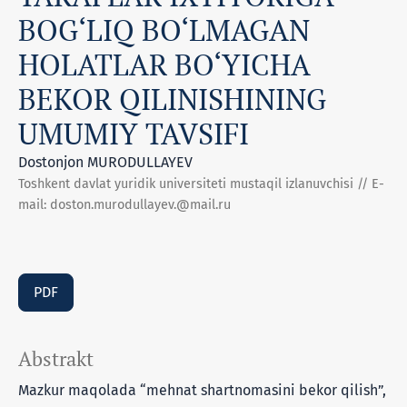
BOG‘LIQ BO‘LMAGAN
HOLATLAR BO‘YICHA
BЕKOR QILINISHINING
UMUMIY TAVSIFI
Dostonjon MURODULLAYEV
Toshkent davlat yuridik universiteti mustaqil izlanuvchisi // E-
mail: doston.murodullayev.@mail.ru
PDF
Abstrakt
Mazkur maqolada “mehnat shartnomasini bekor qilish”,