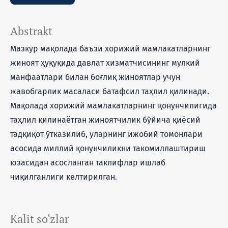
Abstrakt
Мазкур мақолада баъзи хорижий мамлакатларнинг
жиноят ҳуқуқида давлат хизматчисининг мулкий
манфаатлари билан боғлиқ жиноятлар учун
жавобгарлик масаласи батафсил таҳлил қилинади.
Мақолада хорижий мамлакатларнинг қонунчилигида
таҳлил қилинаётган жиноятчилик бўйича қиёсий
тадқиқот ўтказилиб, уларнинг ижобий томонлари
асосида миллий қонунчиликни такомиллаштириш
юзасидан асосланган таклифлар ишлаб
чиқилганлиги келтирилган.
Kalit so‘zlar