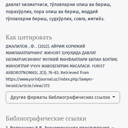
давлат хизматчиси, тўловларни олиш ва бериш,
порахўрлик, пора олиш ва бериш, моддий
тўловларни бериш, судхўрлик, совға, имтиёз.
Как цитировать
ДЖАЛИЛОВ , Ф. . (2022). АЙРИМ ХОРИЖИЙ
МАМЛАКАТЛАРНИНГ ЖИНОЯТ ҲУҚУҚИДА ДАВЛАТ
ХИЗМАТЧИСИНИНГ МУЛКИЙ МАНФААТЛАРИ БИЛАН БОҒЛИҚ
ЖИНОЯТЛАР УЧУН ЖАВОБГАРЛИК МАСАЛАСИ.
YURIST
AXBOROTNOMASI
,
2
(3), 76–83. Retrieved from
https://www.yuristjournal.uz/index.php/lawyer-
herald/article/view/373
Другие форматы библиографических ссылок
Библиографические ссылки
1. Волженкин Б.В. Экономические преступления. –