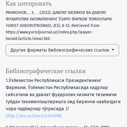
Как цитировать
РАХМОНОВ , . З. . . (2022). ДАВЛАТ ХИЗМАТИ ВА ДАВЛАТ
ФУҚАРОЛИК ХИЗМАТИНИНГ ЎЗАРО ФАРҚЛИ ТОМОНЛАРИ.
YURIST AXBOROTNOMASI
,
2
(3), 8–12. Retrieved from
https://www.yuristjournal.uz/index.php/lawyer-
herald/article/view/360
Другие форматы библиографических ссылок
Библиографические ссылки
1.Ўзбекистон Республикаси Президентининг
Фармони. Ўзбекистон Республикасида кадрлар
сиёсатини ва давлат фуқаролик хизмати тизимини
тубдан такомиллаштиришга оид биринчи навбатдаги
чора-тадбирлар тўғрисида //
http://lex.uz/docs/4549998