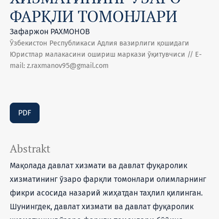
ФАРҚЛИ ТОМОНЛАРИ
Зафаржон РАХМОНОВ
Ўзбекистон Республикаси Адлия вазирлиги қошидаги
Юристлар малакасини ошириш маркази ўқитувчиси // E-
mail: z.raxmanov95@gmail.com
PDF
Abstrakt
Мақолада давлат хизмати ва давлат фуқаролик
хизматининг ўзаро фарқли томонлари олимларнинг
фикри асосида назарий жиҳатдан таҳлил қилинган.
Шунингдек, давлат хизмати ва давлат фуқаролик