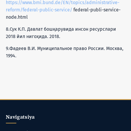
https://www.bmi.bund.de/EN/topics/administrative-
reform/federal-public-service/
federal-publi-service-
node.html
8.Сук К.П. Давлат бошқарувида инсон ресурслари
2018 йил нигоҳида. 2018.
9.Фадеев В.И. Муниципальное право России. Москва,
1994.
Navigatsiya