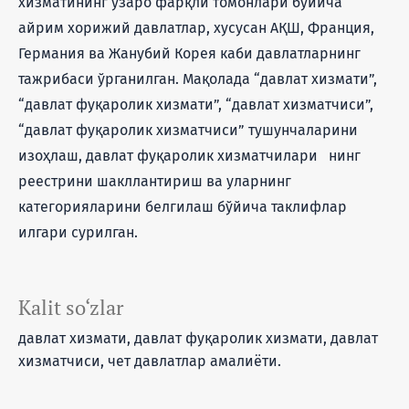
хизматининг ўзаро фарқли томонлари бўйича
айрим хорижий давлатлар, хусусан АҚШ, Франция,
Германия ва Жанубий Корея каби давлатларнинг
тажрибаси ўрганилган. Мақолада “давлат хизмати”,
“давлат фуқаролик хизмати”, “давлат хизматчиси”,
“давлат фуқаролик хизматчиси” тушунчаларини
изоҳлаш, давлат фуқаролик хизматчилари нинг
реестрини шакллантириш ва уларнинг
категорияларини белгилаш бўйича таклифлар
илгари сурилган.
Kalit so‘zlar
давлат хизмати, давлат фуқаролик хизмати, давлат
хизматчиси, чет давлатлар амалиёти.