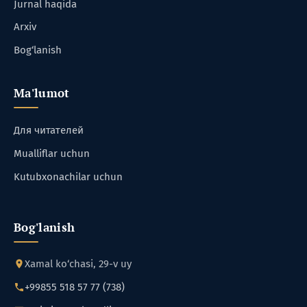
Jurnal haqida
Arxiv
Bog‘lanish
Ma'lumot
Для читателей
Mualliflar uchun
Kutubxonachilar uchun
Bog'lanish
Xamal ko‘chasi, 29-v uy
+99855 518 57 77 (738)