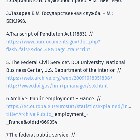
2.Старилов Ю.Н. Служебное право. – М.: БЕК, 1996.
3.Лазарев Б.М. Государственная служба. – М.:
БЕК,1993.
4.Transcript of Pendleton Act (1883). //
https://www.ourdocuments.gov/doc.php?
flash=false&doc=48&page=transcript
5.“The Federal Civil Service”. DOI University, National
Business Center, U.S. Department of the Interior. //
https://web.archive.org/web/20091018051808/
http://www.doi.gov/hrm/pmanager/st6.html
6.Archive: Public employment – France. //
https://ec.europa.eu/eurostat/statisticsexplained/index.
title=Archive:Public_
employment_-
_France&oldid=369054
7.The federal public service. //