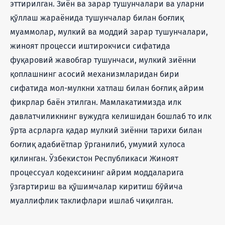
эттирилган. Зиён ва зарар тушунчалари ва уларни
қўллаш жараёнида тушунчалар билан боғлиқ
муаммолар, мулкий ва моддий зарар тушунчалари,
жиноят процесси иштирокчиси сифатида
фуқаровий жавобгар тушунчаси, мулкий зиённи
қоплашнинг асосий механизмларидан бири
сифатида мол-мулкни хатлаш билан боғлиқ айрим
фикрлар баён этилган. Мамлакатимизда илк
давлатчиликнинг вужудга келишидан бошлаб то илк
ўрта асрларга қадар мулкий зиённи тарихи билан
боғлиқ адабиётлар ўрганилиб, умумий хулоса
қилинган. Ўзбекистон Республикаси Жиноят
процессуал кодексининг айрим моддаларига
ўзгартириш ва қўшимчалар киритиш бўйича
муаллифлик таклифлари ишлаб чиқилган.