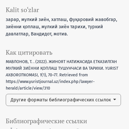
Kalit so‘zlar
зарар, мулкий зиён, хатлаш, фуқаровий жавобгар,
зиённи қоплаш, мулкий зиён тарихи, туркий
давлатлар, Вандидот, мотив.
Как цитировать
МАВЛОНОВ, Т. . (2022). ЖИНОЯТ НАТИЖАСИДА ЕТКАЗИЛГАН
МУЛКИЙ ЗИЁННИ ҚОПЛАШ ТУШУНЧАСИ ВА ТАРИХИ.
YURIST
AXBOROTNOMASI
,
1
(1), 70–77. Retrieved from
https://www.yuristjournal.uz/index.php/lawyer-
herald/article/view/310
Другие форматы библиографических ссылок
Библиографические ссылки