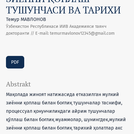
ТУШУНЧАСИ ВА ТАРИХИ
Темур МАВЛОНОВ
Ўзбекистон Республикаси ИИВ Академияси таянч
докторанти // E-mail: temurmavlonov12345@gmail.com
PDF
Abstrakt
Мақолада жиноят натижасида етказилган мулкий
зиённи қоплаш билан боғлиқ тушунчалар таснифи,
процессуал қонунчиликдаги айрим тушунчалар
қўллаш билан боғлиқ муаммолар, шунингдек,мулкий
зиённи қоплаш билан боғлиқ тарихий ҳолатлар акс