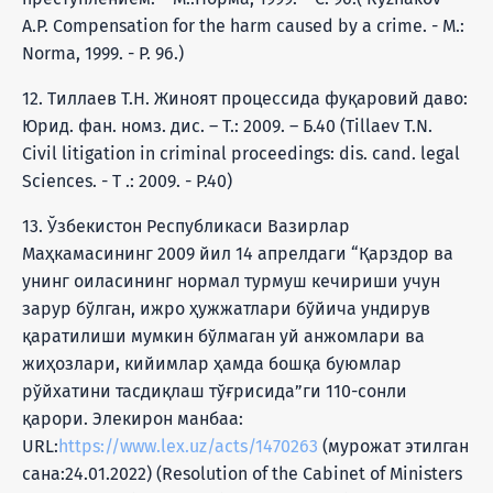
A.P. Compensation for the harm caused by a crime. - M.:
Norma, 1999. - P. 96.)
12. Тиллаев Т.Н. Жиноят процессида фуқаровий даво:
Юрид. фан. номз. дис. – Т.: 2009. – Б.40 (Tillaev T.N.
Civil litigation in criminal proceedings: dis. cand. legal
Sciences. - T .: 2009. - P.40)
13. Ўзбекистон Республикаси Вазирлар
Маҳкамасининг 2009 йил 14 апрелдаги “Қарздор ва
унинг оиласининг нормал турмуш кечириши учун
зарур бўлган, ижро ҳужжатлари бўйича ундирув
қаратилиши мумкин бўлмаган уй анжомлари ва
жиҳозлари, кийимлар ҳамда бошқа буюмлар
рўйхатини тасдиқлаш тўғрисида”ги 110-сонли
қарори. Элекирон манбаа:
URL:
https://www.lex.uz/acts/1470263
(мурожат этилган
сана:24.01.2022) (Resolution of the Cabinet of Ministers