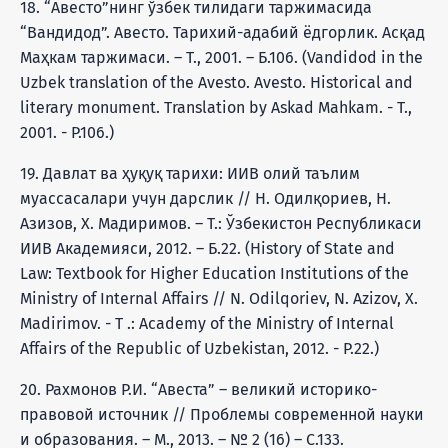
18. “Авесто”нинг ўзбек тилидаги таржимасида
“Вандидод”. Авесто. Тарихий-адабий ёдгорлик. Асқад
Маҳкам таржимаси. – Т., 2001. – Б.106. (Vandidod in the
Uzbek translation of the Avesto. Avesto. Historical and
literary monument. Translation by Askad Mahkam. - T.,
2001. - P.106.)
19. Давлат ва ҳуқуқ тарихи: ИИВ олий таълим
муассасалари учун дарслик // Н. Одилқориев, Н.
Азизов, Х. Мадиримов. – Т.: Ўзбекистон Республикаси
ИИВ Академияси, 2012. – Б.22. (History of State and
Law: Textbook for Higher Education Institutions of the
Ministry of Internal Affairs // N. Odilqoriev, N. Azizov, X.
Madirimov. - T .: Academy of the Ministry of Internal
Affairs of the Republic of Uzbekistan, 2012. - P.22.)
20. Рахмонов Р.И. “Авеста” – великий историко-
правовой источник // Проблемы современной науки
и образования. – М., 2013. – № 2 (16) – С.133.