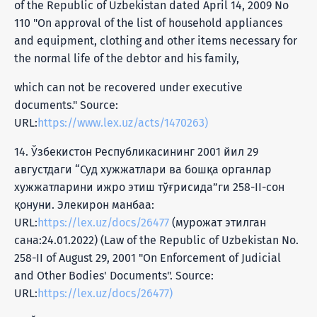
of the Republic of Uzbekistan dated April 14, 2009 No
110 "On approval of the list of household appliances
and equipment, clothing and other items necessary for
the normal life of the debtor and his family,
which can not be recovered under executive
documents." Source:
URL:
https://www.lex.uz/acts/1470263)
14. Ўзбекистон Республикасининг 2001 йил 29
августдаги “Суд хужжатлари ва бошқа органлар
хужжатларини ижро этиш тўғрисида”ги 258-II-сон
қонуни. Элекирон манбаа:
URL:
https://lex.uz/docs/26477
(мурожат этилган
сана:24.01.2022) (Law of the Republic of Uzbekistan No.
258-II of August 29, 2001 "On Enforcement of Judicial
and Other Bodies' Documents". Source:
URL:
https://lex.uz/docs/26477)