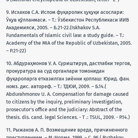
9. Исхаков С.А. Ислом фуқаролик ҳуқуқи асослари:
Ўқув қўлланмаси. – Т.: Ўзбекистон Республикаси ИИВ
Академияси, 2005. – Б.21-22.(Iskhakov S.A.
Fundamentals of Islamic civil law: a study guide. – T.:
Academy of the MIA of the Republic of Uzbekistan, 2005.
– P.21-22)
10. Абдураҳмонов У. А. Суриштирув, дастлабки тергов,
прокуратура ва суд органлари томонидан
фуқароларга етказилган зиённи қоплаш: Юрид. фан.
номз. дис. автореф. – Т.: ТДЮИ, 2009. – Б.14.(
Abdurahmonov U. A. Compensation for damage caused
to citizens by the inquiry, preliminary investigation,
prosecutor's office and the judiciary: Abstract of the
thesis. dis. cand. legal Sciences. - T .: TSUL, 2009. - P.14.)
11. Рыжаков А. П. Возмещение вреда, причиненного
преступлением. – М.:Норма, 1999. – С. 96.( Ryzhakov