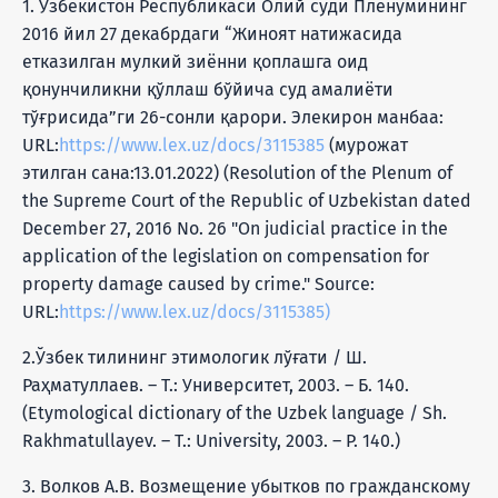
1. Ўзбекистон Республикаси Олий суди Пленумининг
2016 йил 27 декабрдаги “Жиноят натижасида
етказилган мулкий зиённи қоплашга оид
қонунчиликни қўллаш бўйича суд амалиёти
тўғрисида”ги 26-сонли қарори. Элекирон манбаа:
URL:
https://www.lex.uz/docs/3115385
(мурожат
этилган сана:13.01.2022) (Resolution of the Plenum of
the Supreme Court of the Republic of Uzbekistan dated
December 27, 2016 No. 26 "On judicial practice in the
application of the legislation on compensation for
property damage caused by crime." Source:
URL:
https://www.lex.uz/docs/3115385)
2.Ўзбек тилининг этимологик лўғати / Ш.
Раҳматуллаев. – Т.: Университет, 2003. – Б. 140.
(Etymological dictionary of the Uzbek language / Sh.
Rakhmatullayev. – Т.: University, 2003. – P. 140.)
3. Волков А.В. Возмещение убытков по гражданскому