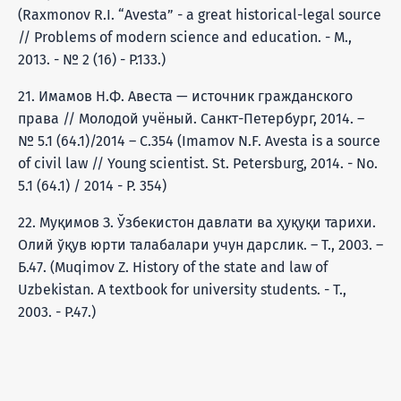
(Raxmonov R.I. “Avesta” - a great historical-legal source
// Problems of modern science and education. - M.,
2013. - № 2 (16) - P.133.)
21. Имамов Н.Ф. Авеста — источник гражданского
права // Молодой учёный. Санкт-Петербург, 2014. –
№ 5.1 (64.1)/2014 – С.354 (Imamov N.F. Avesta is a source
of civil law // Young scientist. St. Petersburg, 2014. - No.
5.1 (64.1) / 2014 - P. 354)
22. Муқимов З. Ўзбекистон давлати ва ҳуқуқи тарихи.
Олий ўқув юрти талабалари учун дарслик. – Т., 2003. –
Б.47. (Muqimov Z. History of the state and law of
Uzbekistan. A textbook for university students. - T.,
2003. - P.47.)