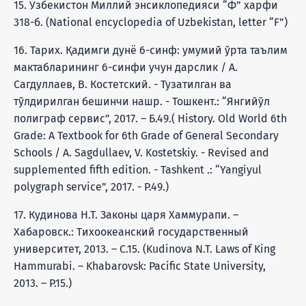
15. Ўзбекистон Миллий энсиклопедияси “Ф” харфи
318-б. (National encyclopedia of Uzbekistan, letter “F”)
16. Тарих. Қадимги дунё 6-синф: умумий ўрта таълим
мактабларининг 6-синфи учун дарслик / А.
Сагдуллаев, В. Костетский. - Тузатилган ва
тўлдирилган бешинчи нашр. - Тошкент.: “Янгийўл
полиграф сервис”, 2017. – Б.49.( History. Old World 6th
Grade: A Textbook for 6th Grade of General Secondary
Schools / A. Sagdullaev, V. Kostetskiy. - Revised and
supplemented fifth edition. - Tashkent .: “Yangiyul
polygraph service”, 2017. - P.49.)
17. Кудинова Н.Т. Законы царя Хаммурапи. –
Хабаровск.: Тихоокеанский государственный
университет, 2013. – С.15. (Kudinova N.T. Laws of King
Hammurabi. – Khabarovsk: Pacific State University,
2013. – P.15.)