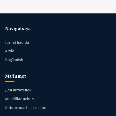
Navigatsiya
Jurnal haqida
Arxiv
Bog‘lanish
Ma'lumot
Для читателей
Mualliflar uchun
Kutubxonachilar uchun