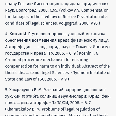
праву России: Диссертация кандидата юридических
наук. Волгоград, 2000. C.95. (Volkov A.V. Compensation
for damages in the civil law of Russia: Dissertation of a
candidate of legal sciences. Volgograd, 2000. P.95.)
4. Кожин И. Г. Уголовно-процессуальный механизм
обеспечения возмещения вреда физическому лицу:
Автореф. дис. … канд. юрид. наук. – Тюмень: Институт
государства и права ТГУ, 2006. – С. 9.( Kozhin I. G.
Criminal procedure mechanism for ensuring
compensation for harm to an individual: Abstract of the
thesis. dis. … cand. legal Sciences. - Tyumen: Institute of
State and Law of TSU, 2006. - P. 9.)
5. Хамрақулов Б. М. Маънавий зарарни қоплашнинг
ҳуқуқий тартибга солиниши муаммолари: Юрид. фан.
номз. ... дис. автореф. – Т.: ТДЮИ, 2008. – Б. 7.
(Khamrakulov B. M. Problems of legal regulation of
compensation for moral damage: Abstract of the thesis.