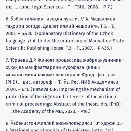
dis. … cand. legal Sciences. - T .: TSUL, 2008. - P. 7.)
6. Ўзбек тилининг изоҳли луғати. // А. Мадвалиев
таҳрири остида. Давлат илмий нашриёти. T.3. - T.,
2007. – Б.436. (Explanatory Dictionary of the Uzbek
language. // A. Under the editorship of Madvaliev. State
Scientific Publishing House. T.3. - T., 2007. – P 436.)
7. Тўраева Д.Р. Жиноят процессида жабрланувчининг
ҳуқуқ ва манфаатларини муҳофаза қилиш
механизмини такомиллаштириш: Юрид. фан. док.
(PhD) ... дис. автореф. – Т.: Ўз. Рес. ИИВ Академияси,
2020. – Б.16.(Turaeva D.R. Improving the mechanism of
protection of the rights and interests of the victim in
criminal proceedings: Abstract of the thesis. dis. (PhD) -
T .: the Academy of the MIA, 2020. - P.16.)
8. Ўзбекистон Миллий энсиклопедияси “З” ҳарфи 35-
б (National encyclopedia of Uzbekistan, letter “Z”)