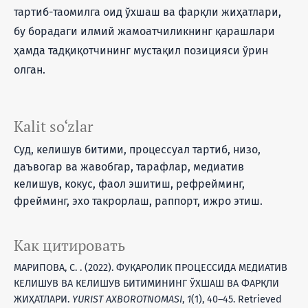
тартиб-таомилга оид ўхшаш ва фарқли жиҳатлари,
бу борадаги илмий жамоатчиликнинг қарашлари
ҳамда тадқиқотчининг мустақил позицияси ўрин
олган.
Kalit so‘zlar
Суд, келишув битими, процессуал тартиб, низо,
даъвогар ва жавобгар, тарафлар, медиатив
келишув, кокус, фаол эшитиш, рефрейминг,
фрейминг, эхо такрорлаш, раппорт, ижро этиш.
Как цитировать
МАРИПОВА, С. . (2022). ФУҚАРОЛИК ПРОЦЕССИДА МЕДИАТИВ
КЕЛИШУВ ВА КЕЛИШУВ БИТИМИНИНГ ЎХШАШ ВА ФАРҚЛИ
ЖИҲАТЛАРИ.
YURIST AXBOROTNOMASI
,
1
(1), 40–45. Retrieved