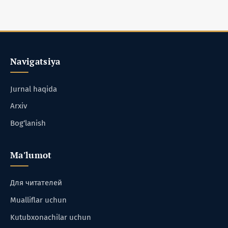
Navigatsiya
Jurnal haqida
Arxiv
Bog‘lanish
Ma'lumot
Для читателей
Mualliflar uchun
Kutubxonachilar uchun