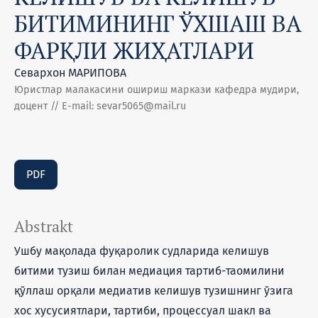
БИТИМИНИНГ ЎХШАШ ВА
ФАРҚЛИ ЖИҲАТЛАРИ
Севархон МАРИПОВА
Юристлар малакасини ошириш маркази кафедра мудири,
доцент // Е-mail: sevar5065@mail.ru
PDF
Abstrakt
Ушбу мақолада фуқаролик судларида келишув
битими тузиш билан медиация тартиб-таомилини
қўллаш орқали медиатив келишув тузишнинг ўзига
хос хусусиятлари, тартиби, процессуал шакл ва