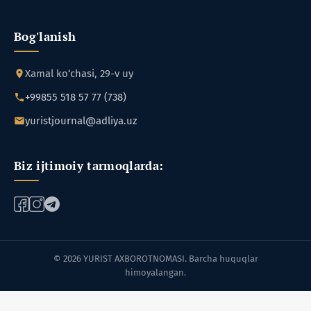
Bog'lanish
Xamal ko‘chasi, 29-v uy
+99855 518 57 77 (738)
yuristjournal@adliya.uz
Biz ijtimoiy tarmoqlarda:
© 2026 YURIST AXBOROTNOMASI. Barcha huquqlar
himoyalangan.