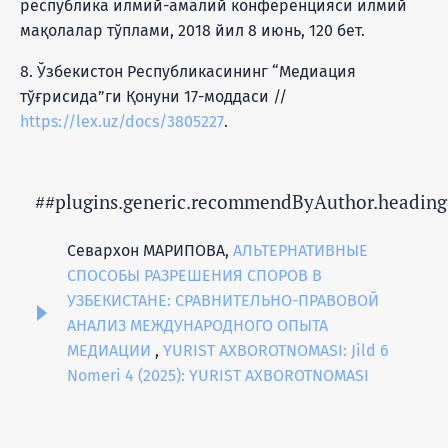
республика илмий-амалий конференцияси илмий
мақолалар тўплами, 2018 йил 8 июнь, 120 бет.
8. Ўзбекистон Республикасининг “Медиация
тўғрисида”ги Қонуни 17-моддаси //
https://lex.uz/docs/3805227
.
##plugins.generic.recommendByAuthor.heading
Севархон МАРИПОВА,
АЛЬТЕРНАТИВНЫЕ
СПОСОБЫ РАЗРЕШЕНИЯ СПОРОВ В
УЗБЕКИСТАНЕ: СРАВНИТЕЛЬНО-ПРАВОВОЙ
АНАЛИЗ МЕЖДУНАРОДНОГО ОПЫТА
МЕДИАЦИИ
,
YURIST AXBOROTNOMASI: Jild 6
Nomeri 4 (2025): YURIST AXBOROTNOMASI