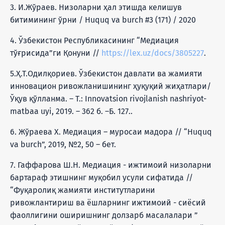
3. И.Жўраев. Низоларни ҳал этишда келишув
битимининг ўрни / Huquq va burch #3 (171) / 2020
4. Ўзбекистон Республикасининг “Медиация
тўғрисида”ги Қонуни //
https://lex.uz/docs/3805227
.
5.Ҳ.Т.Одилқориев. Ўзбекистон давлати ва жамияти
инновацион ривожланишининг ҳуқуқий жиҳатлари/
Ўқув қўлланма. – Т.: Innovatsion rivojlanish nashriyot-
matbaa uyi, 2019. – 362 б. –Б. 127..
6. Жўраева Х. Медиация – муросаи мадора // “Huquq
va burch”, 2019, №2, 50 – бет.
7. Гаффарова Ш.Н. Медиация - ижтимоий низоларни
бартараф этишнинг муқобил усули сифатида //
“Фуқаролиқ жамияти институтларини
ривожлантириш ва ёшларнинг ижтимоий - сиёсий
фаоллигини оширишнинг долзарб масалалари ”