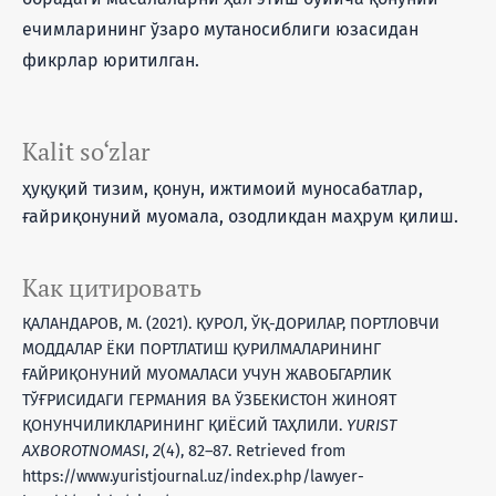
ечимларининг ўзаро мутаносиблиги юзасидан
фикрлар юритилган.
Kalit so‘zlar
ҳуқуқий тизим, қонун, ижтимоий муносабатлар,
ғайриқонуний муомала, озодликдан маҳрум қилиш.
Как цитировать
ҚАЛАНДАРОВ, М. (2021). ҚУРОЛ, ЎҚ-ДОРИЛАР, ПОРТЛОВЧИ
МОДДАЛАР ЁКИ ПОРТЛАТИШ ҚУРИЛМАЛАРИНИНГ
ҒАЙРИҚОНУНИЙ МУОМАЛАСИ УЧУН ЖАВОБГАРЛИК
ТЎҒРИСИДАГИ ГЕРМАНИЯ ВА ЎЗБЕКИСТОН ЖИНОЯТ
ҚОНУНЧИЛИКЛАРИНИНГ ҚИЁСИЙ ТАҲЛИЛИ.
YURIST
AXBOROTNOMASI
,
2
(4), 82–87. Retrieved from
https://www.yuristjournal.uz/index.php/lawyer-