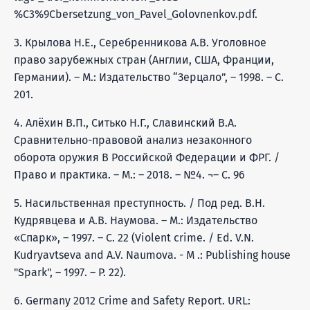
%C3%9Cbersetzung_von_Pavel_Golovnenkov.pdf.
3. Крылова Н.Е., Серебренникова А.В. Уголовное
право зарубежных стран (Англии, США, Франции,
Германии). – М.: Издательство “Зерцало”, – 1998. – С.
201.
4. Алёхин В.П., Ситько Н.Г., Славинский В.А.
Сравнительно-правовой анализ незаконного
оборота оружия В Российской Федерации и ФРГ. /
Право и практика. – М.: – 2018. – №4. ¬– С. 96
5. Насильственная преступность. / Под ред. В.Н.
Кудрявцева и А.В. Наумова. – М.: Издательство
«Спарк», – 1997. – С. 22 (Violent crime. / Ed. V.N.
Kudryavtseva and A.V. Naumova. - M .: Publishing house
"Spark", – 1997. – P. 22).
6. Germany 2012 Crime and Safety Report. URL: