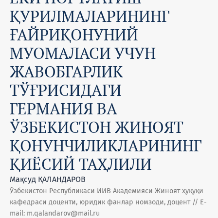
ҚУРИЛМАЛАРИНИНГ
ҒАЙРИҚОНУНИЙ
МУОМАЛАСИ УЧУН
ЖАВОБГАРЛИК
ТЎҒРИСИДАГИ
ГЕРМАНИЯ ВА
ЎЗБЕКИСТОН ЖИНОЯТ
ҚОНУНЧИЛИКЛАРИНИНГ
ҚИЁСИЙ ТАҲЛИЛИ
Мақсуд ҚАЛАНДАРОВ
Ўзбекистон Республикаси ИИВ Академияси Жиноят ҳуқуқи
кафедраси доценти, юридик фанлар номзоди, доцент // E-
mail: m.qalandarov@mail.ru