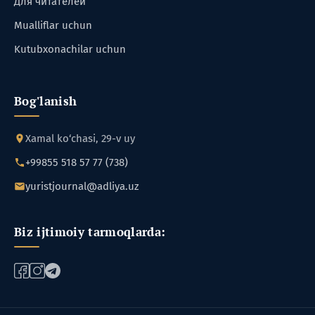
Для читателей
Mualliflar uchun
Kutubxonachilar uchun
Bog'lanish
Xamal ko‘chasi, 29-v uy
+99855 518 57 77 (738)
yuristjournal@adliya.uz
Biz ijtimoiy tarmoqlarda: