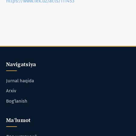
https://www.lex.uz/acts/111453
Navigatsiya
Jurnal haqida
Arxiv
Bog‘lanish
Ma'lumot