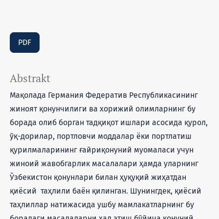
PDF
Abstrakt
Мақолада Германия Федератив Республикасининг
жиноят қонунчилиги ва хорижий олимларнинг бу
борада олиб борган тадқиқот ишлари асосида қурол,
ўқ-дорилар, портловчи моддалар ёки портлатиш
қурилмаларининг ғайриқонуний муомаласи учун
жиноий жавобгарлик масалалари ҳамда уларнинг
Ўзбекистон қонунлари билан ҳуқуқий жиҳатдан
қиёсий таҳлили баён қилинган. Шунингдек, қиёсий
таҳлиллар натижасида ушбу мамлакатларнинг бу
борадаги масалаларни ҳал этиш бўйича қонуний