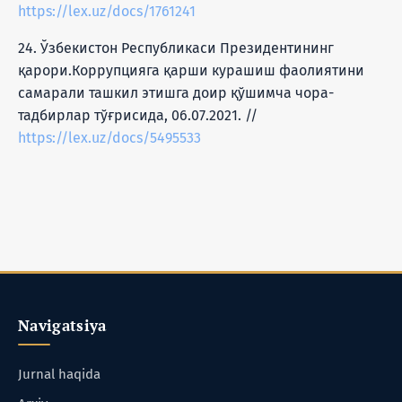
https://lex.uz/docs/1761241
24. Ўзбекистон Республикаси Президентининг
қарори.Коррупцияга қарши курашиш фаолиятини
самарали ташкил этишга доир қўшимча чора-
тадбирлар тўғрисида, 06.07.2021. //
https://lex.uz/docs/5495533
Navigatsiya
Jurnal haqida