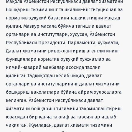
Мақола Ўзбекистон Республикаси давлат хизматини
бошқариш тизимининг ташкилий-институционал ва
норматив-ҳуқуқий базасини тадқиқ этишни мақсад
қилган. Мазкур масала бўйича тегишли давлат
органлари ва институтлари, хусусан, Ўзбекистон
Республикаси Президенти, Парламенти, ҳукумати,
Давлат хизматини ривожлантириш агентлигининг
функциялари норматив-ҳуқуқий ҳужжатлар ва
илмий-назарий манбалар асосида таҳлил
қилинган.Тадқиқотдан келиб чиқиб, давлат
органлари ва институтларининг давлат хизматини
бошқариш ваколатлари бўйича айрим хулосаларга
келинган. Ўзбекистон Республикаси давлат
хизматини бошқариш тизимини такомиллаштириш
юзасидан бир қанча таклиф ва тавсиялар ишлаб
чиқилган. Жумладан, давлат хизмати тизимини