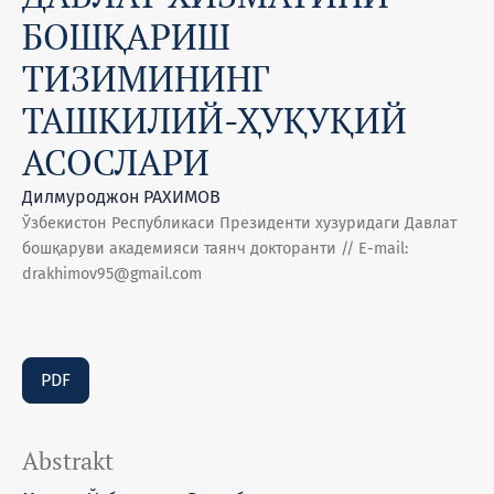
БОШҚАРИШ
ТИЗИМИНИНГ
ТАШКИЛИЙ-ҲУҚУҚИЙ
АСОСЛАРИ
Дилмуроджон РАХИМОВ
Ўзбекистон Республикаси Президенти хузуридаги Давлат
бошқаруви академияси таянч докторанти // E-mail:
drakhimov95@gmail.com
PDF
Abstrakt