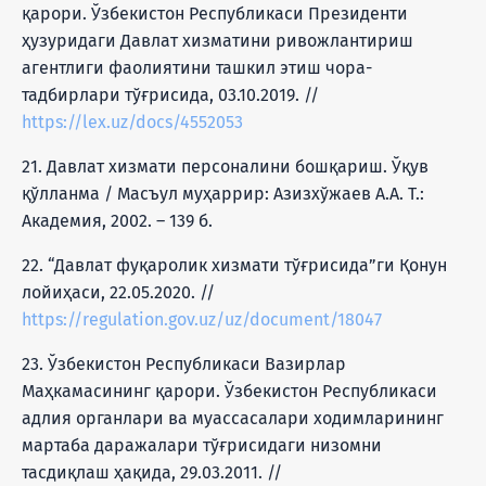
қарори. Ўзбекистон Республикаси Президенти
ҳузуридаги Давлат хизматини ривожлантириш
агентлиги фаолиятини ташкил этиш чора-
тадбирлари тўғрисида, 03.10.2019. //
https://lex.uz/docs/4552053
21. Давлат хизмати персоналини бошқариш. Ўқув
қўлланма / Масъул муҳаррир: Азизхўжаев А.А. Т.:
Академия, 2002. – 139 б.
22. “Давлат фуқаролик хизмати тўғрисида”ги Қонун
лойиҳаси, 22.05.2020. //
https://regulation.gov.uz/uz/document/18047
23. Ўзбекистон Республикаси Вазирлар
Маҳкамасининг қарори. Ўзбекистон Республикаси
адлия органлари ва муассасалари ходимларининг
мартаба даражалари тўғрисидаги низомни
тасдиқлаш ҳақида, 29.03.2011. //