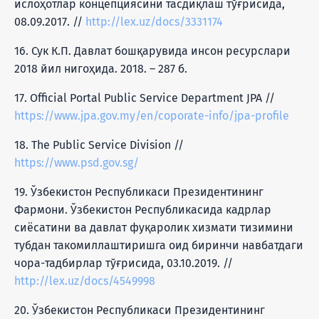
ислоҳотлар концепциясини тасдиқлаш тўғрисида,
08.09.2017. //
http://lex.uz/docs/3331174
16. Сук К.П. Давлат бошқарувида инсон ресурслари
2018 йил нигоҳида. 2018. – 287 б.
17. Official Portal Public Service Department JPA //
https://www.jpa.gov.my/en/coporate-info/jpa-profile
18. The Public Service Division //
https://www.psd.gov.sg/
19. Ўзбекистон Республикаси Президентининг
Фармони. Ўзбекистон Республикасида кадрлар
сиёсатини ва давлат фуқаролик хизмати тизимини
тубдан такомиллаштиришга оид биринчи навбатдаги
чора-тадбирлар тўғрисида, 03.10.2019. //
http://lex.uz/docs/4549998
20. Ўзбекистон Республикаси Президентининг