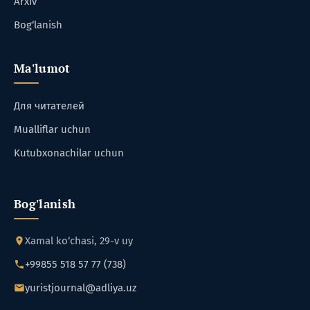
Arxiv
Bog‘lanish
Ma'lumot
Для читателей
Mualliflar uchun
Kutubxonachilar uchun
Bog'lanish
Xamal ko‘chasi, 29-v uy
+99855 518 57 77 (738)
yuristjournal@adliya.uz