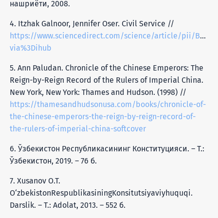
нашриёти, 2008.
4. Itzhak Galnoor, Jennifer Oser. Civil Service //
https://www.sciencedirect.com/science/article/pii/B978
via%3Dihub
5. Ann Paludan. Chronicle of the Chinese Emperors: The
Reign-by-Reign Record of the Rulers of Imperial China.
New York, New York: Thames and Hudson. (1998) //
https://thamesandhudsonusa.com/books/chronicle-of-
the-chinese-emperors-the-reign-by-reign-record-of-
the-rulers-of-imperial-china-softcover
6. Ўзбекистон Республикасининг Конституцияси. – Т.:
Ўзбекистон, 2019. – 76 б.
7. Xusanov O.T.
O‘zbekistonRespublikasiningKonsitutsiyaviyhuquqi.
Darslik. – T.: Adolat, 2013. – 552 б.