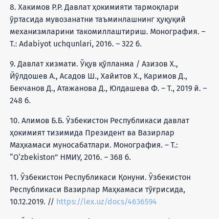
8. Хакимов Р.Р. Давлат ҳокимияти тармоқлари
ўртасида мувозанатни таъминлашнинг ҳуқуқий
механизмларини такомиллаштириш. Монография. –
Т.: Adabiyot uchqunlari, 2016. – 322 б.
9. Давлат хизмати. Ўқув қўлланма / Азизов Х.,
Йўлдошев А., Асадов Ш., Хайитов Х., Каримов Д.,
Бекчанов Д., Атажанова Д., Юлдашева Ф. – Т., 2019 й. –
248 б.
10. Алимов Б.Б. Ўзбекистон Республикаси давлат
ҳокимият тизимида Президент ва Вазирлар
Маҳкамаси муносабатлари. Монография. – Т.:
“O‘zbekiston” НМИУ, 2016. – 368 б.
11. Ўзбекистон Республикаси Қонуни. Ўзбекистон
Республикаси Вазирлар Маҳкамаси тўғрисида,
10.12.2019. //
https://lex.uz/docs/4636594