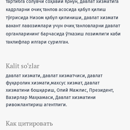
тартибга солувчи соҳавий Қонун, давлат хизматига
кадрларни очиқ танлов асосида қабул қилиш
тўғрисида Низом қабул қилиниши, давлат хизмати
вакант лавозимлари учун очиқ танловларни давлат
органларининг барчасида ўтказиш лозимлиги каби
таклифлар илгари сурилган.
Kalit so‘zlar
давлат хизмати, давлат хизматчиси, давлат
фуқаролик хизмати,махсус хизмат, давлат
хизматини бошқариш, Олий Мажлис, Президент,
Вазирлар Маҳкамаси, Давлат хизматини
ривожлантириш агентлиги.
Как цитировать