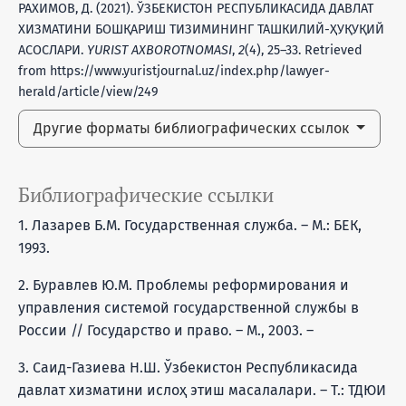
РАХИМОВ, Д. (2021). ЎЗБЕКИСТОН РЕСПУБЛИКАСИДА ДАВЛАТ
ХИЗМАТИНИ БОШҚАРИШ ТИЗИМИНИНГ ТАШКИЛИЙ-ҲУҚУҚИЙ
АСОСЛАРИ.
YURIST AXBOROTNOMASI
,
2
(4), 25–33. Retrieved
from https://www.yuristjournal.uz/index.php/lawyer-
herald/article/view/249
Другие форматы библиографических ссылок
Библиографические ссылки
1. Лазарев Б.М. Государственная служба. – М.: БЕК,
1993.
2. Буравлев Ю.М. Проблемы реформирования и
управления системой государственной службы в
России // Государство и право. – М., 2003. –
3. Саид-Газиева Н.Ш. Ўзбекистон Республикасида
давлат хизматини ислоҳ этиш масалалари. – Т.: ТДЮИ