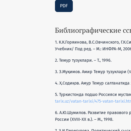
PDF
Библиографические с
1. К.К.Горяинова, В.С.Овчинского, Г.
Учебник/ Под ред. – М.: ИНФРА-М, 2006.
2. Темур тузуклари. – Т., 1996.
3. З.Муқимов. Амир Темур тузуклари (т
4. Ҳ.Содиқов. Амур Темур салтанатида 
5. Туркистонда подшо Россияси муст
tarix.uz/vatan-tarixi/475-vatan-tarixi.ht
6. А.Ю.Шумилов. Развитие правового
России (ХVIII-ХХ в.). – М., 1998.
7. З.И.Перегудова. Политический сыск Р