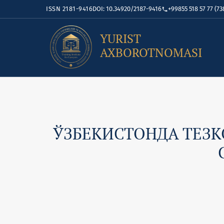
ISSN 2181-9416
DOI: 10.34920/2187-9416
+99855 518 57 77 (73
YURIST
AXBOROTNOMASI
ЎЗБЕКИСТОНДА ТЕЗК