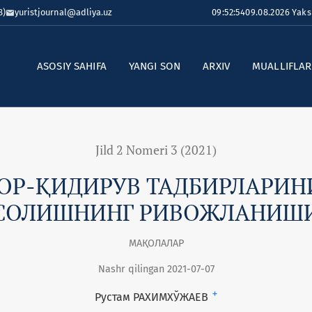
8)
yuristjournal@adliya.uz
09:52:55
09.08.2026 Yak
ASOSIY SAHIFA
YANGI SON
ARXIV
MUALLIFLA
Jild 2 Nomeri 3 (2021)
ОР-ҚИДИРУВ ТАДБИРЛАРИН
СОЛИШНИНГ РИВОЖЛАНИШ
МАҚОЛАЛАР
Nashr qilingan 2021-07-07
+
Рустам РАХИМХЎЖАЕВ