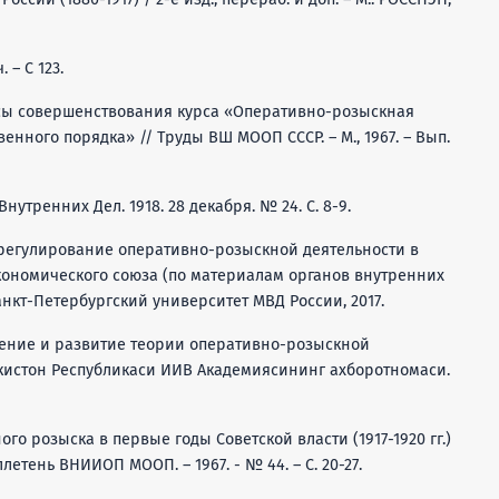
 – С 123.
осы совершенствования курса «Оперативно-розыскная
нного порядка» // Труды ВШ МООП СССР. – М., 1967. – Вып.
утренних Дел. 1918. 28 декабря. № 24. С. 8-9.
е регулирование оперативно-розыскной деятельности в
экономического союза (по материалам органов внутренних
. Санкт-Петербургский университет МВД России, 2017.
овление и развитие теории оперативно-розыскной
збекистон Республикаси ИИВ Академиясининг ахборотномаси.
ого розыска в первые годы Советской власти (1917-1920 гг.)
етень ВНИИОП МООП. – 1967. - № 44. – С. 20-27.