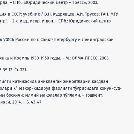
Ярда. – СПб.: «Юридический центр «Пресс», 2003.
ия в СССР: учебник / В.Н. Кудрявцев, А.И. Трусов; РАН, МГУ
тр". - 2-е изд., испр. и доп. – СПб.: Юридический центр
ив УФСБ России по г. Санкт-Петербургу и Ленинградской
янка и Кремль 1930-1950 годы. – М.: OЛMA-ПРЕСС, 2003.
№ 12. Ст. 321.
аолияти натижасида аниқланган жиноятларни қасддан
лари // Тезкор-қидирув фаолияти тўғрисидаги қонун-суд-
им босқичи: Илмий мақолалар тўплами. – Тошкент.
си, 2014. – Б. 43-47