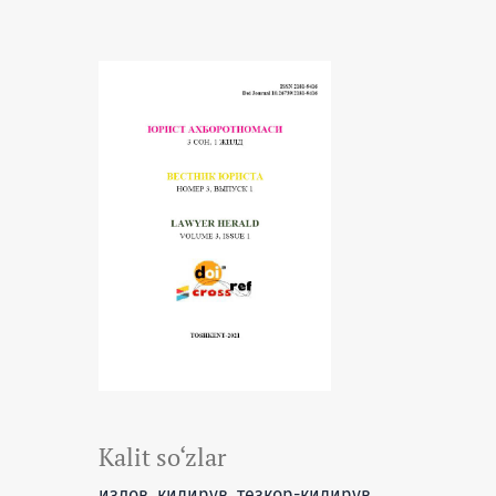
Kalit so‘zlar
излов, қидирув, тезкор-қидирув