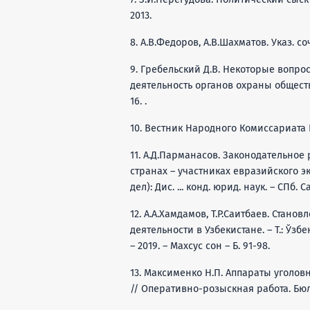
2013.
8. А.В.Федоров, А.В.Шахматов. Указ. соч.
9. Гребельский Д.В. Некоторые вопр
деятельность органов охраны обществе
16. .
10. Вестник Народного Комиссариата Вн
11. А.Д.Парманасов. Законодательно
странах – участниках евразийского 
дел): Дис. ... конд. юрид. наук. – СПб
12. А.А.Xамдамов, Т.Р.Саитбаев. Стан
деятельности в Узбекистане. – Т.: Ў
– 2019. – Мaxсус сон – Б. 91-98.
13. Максименко Н.П. Аппараты уголовн
// Оперативно-розыскная работа. Бюлл