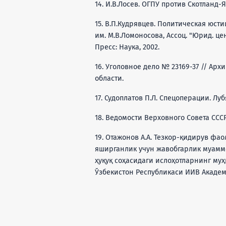
14. И.В.Лосев. ОГПУ против Скотланд-
15. В.П.Кудрявцев. Политическая юстиц
им. М.В.Ломоносова, Ассоц. "Юрид. цен
Пресс: Наука, 2002.
16. Уголовное дело № 23169-37 // Арх
области.
17. Судоплатов П.Л. Спецоперации. Луб
18. Ведомости Верховного Совета СССР. 
19. Отажонов А.А. Тезкор-қидирув ф
яширганлик учун жавобгарлик муаммо
ҳуқуқ соҳасидаги ислоҳотларнинг муҳ
Ўзбекистон Республикаси ИИВ Академия