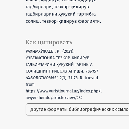
тадбирлари, тезкор-қидирув
тадбирларини ҳуқуқий тартибга
солиш, тезкор-қидирув фаолияти.
Как цитировать
РАХИМХЎЖАЕВ , Р. . (2021).
ЎЗБЕКИСТОНДА ТЕЗКОР-ҚИДИРУВ
ТАДБИРЛАРИНИ ҲУҚУҚИЙ ТАРТИБГА
СОЛИШНИНГ РИВОЖЛАНИШИ.
YURIST
AXBOROTNOMASI
,
2
(3), 71–76. Retrieved
from
https://www.yuristjournal.uz/index.php/l
awyer-herald/article/view/232
Другие форматы библиографических ссыл