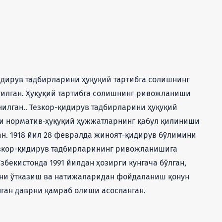
идирув тадбирларини ҳуқуқий тартибга солишнинг
тилган. Ҳуқуқий тартибга солишнинг ривожланиши
нилган.. Тезкор-қидирув тадбирларини ҳуқуқий
и норматив-ҳуқуқий ҳужжатларнинг қабул қилиниши
ан. 1918 йил 28 февралда жиноят-қидирув бўлимини
езкор-қидирув тадбирларининг ривожланишига
збекистонда 1991 йилдан ҳозирги кунгача бўлган,
ини ўтказиш ва натижаларидан фойдаланиш қонун
нган даврни қамраб олиши асосланган.