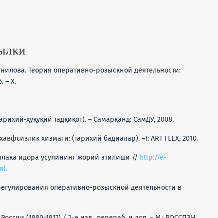
сылки
К.Синилова. Теория оперативно-розыскной деятельности:
 – Х.
арихий-ҳуқуқий тадқиқот). – Самарқанд: СамДУ, 2008.
хавфсизлик хизмати: (тарихий бадиалар). –Т: ART FLEX, 2010.
амлака идора усулининг жорий этилиши //
http://e-
ml
.
 регулирования оперативно-розыскной деятельности в
оссии (1880-1917) / 2-е изд., перераб. и доп. – М.: РОССПЭН,