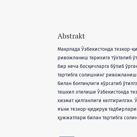
Abstrakt
Мақолада Ўзбекистонда тезкор-қ
ривожланиш тарихига тўхталиб ў
бир неча босқичларга бўлиб ўрга
тартибга солишнинг ривожланиш
билан боғлиқлиги кўрсатиб ўтилг
ташкил этилиши Ўзбекистонда т
хизмат қилганлиги келтирилган. Ў
яъни тезкор-қидирув тадбирлар
ҳужжатлари билан тартибга соли