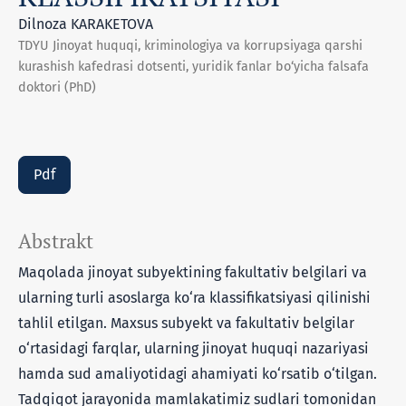
Dilnoza KARAKETOVA
TDYU Jinoyat huquqi, kriminologiya va korrupsiyaga qarshi
kurashish kafedrasi dotsenti, yuridik fanlar bo‘yicha falsafa
doktori (PhD)
Pdf
Abstrakt
Maqolada jinoyat subyektining fakultativ belgilari va
ularning turli asoslarga ko‘ra klassifikatsiyasi qilinishi
tahlil etilgan. Maxsus subyekt va fakultativ belgilar
o‘rtasidagi farqlar, ularning jinoyat huquqi nazariyasi
hamda sud amaliyotidagi ahamiyati ko‘rsatib o‘tilgan.
Tadqiqot jarayonida mamlakatimiz sudlari tomonidan