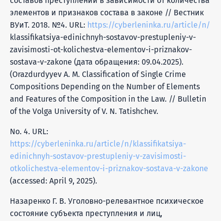
составов преступлений в зависимости от количества
элементов и признаков состава в законе // Вестник
ВУиТ. 2018. №4. URL:
https://cyberleninka.ru/article/n/
klassifikatsiya-edinichnyh-sostavov-prestupleniy-v-
zavisimosti-ot-kolichestva-elementov-i-priznakov-
sostava-v-zakone (дата обращения: 09.04.2025).
(Orazdurdyyev A. M. Classification of Single Crime
Compositions Depending on the Number of Elements
and Features of the Composition in the Law. // Bulletin
of the Volga University of V. N. Tatishchev.
No. 4. URL:
https://cyberleninka.ru/article/n/klassifikatsiya-
edinichnyh-sostavov-prestupleniy-v-zavisimosti-
otkolichestva-elementov-i-priznakov-sostava-v-zakone
(accessed: April 9, 2025).
Назаренко Г. В. Уголовно-релевантное психическое
состояние субъекта преступления и лиц,