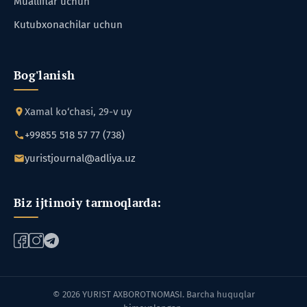
Mualliflar uchun
Kutubxonachilar uchun
Bog'lanish
Xamal ko‘chasi, 29-v uy
+99855 518 57 77 (738)
yuristjournal@adliya.uz
Biz ijtimoiy tarmoqlarda:
© 2026 YURIST AXBOROTNOMASI. Barcha huquqlar