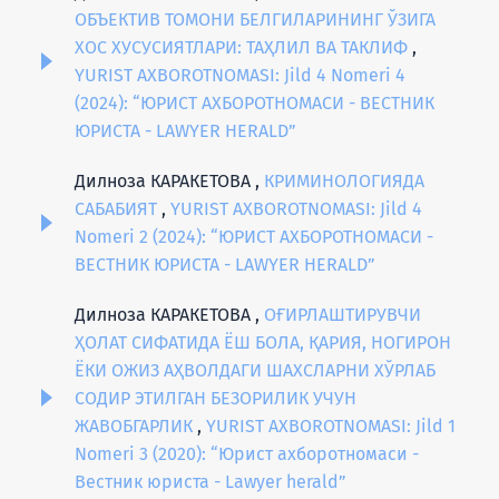
ОБЪЕКТИВ ТОМОНИ БЕЛГИЛАРИНИНГ ЎЗИГА
ХОС ХУСУСИЯТЛАРИ: ТАҲЛИЛ ВА ТАКЛИФ
,
YURIST AXBOROTNOMASI: Jild 4 Nomeri 4
(2024): “ЮРИСТ АХБОРОТНОМАСИ - ВЕСТНИК
ЮРИСТА - LAWYER HERALD”
Дилноза КАРАКЕТОВА ,
КРИМИНОЛОГИЯДА
САБАБИЯТ
,
YURIST AXBOROTNOMASI: Jild 4
Nomeri 2 (2024): “ЮРИСТ АХБОРОТНОМАСИ -
ВЕСТНИК ЮРИСТА - LAWYER HERALD”
Дилноза КАРАКЕТОВА ,
ОҒИРЛАШТИРУВЧИ
ҲОЛАТ СИФАТИДА ЁШ БОЛА, ҚАРИЯ, НОГИРОН
ЁКИ ОЖИЗ АҲВОЛДАГИ ШАХСЛАРНИ ХЎРЛАБ
СОДИР ЭТИЛГАН БЕЗОРИЛИК УЧУН
ЖАВОБГАРЛИК
,
YURIST AXBOROTNOMASI: Jild 1
Nomeri 3 (2020): “Юрист ахборотномаси -
Вестник юриста - Lawyer herald”