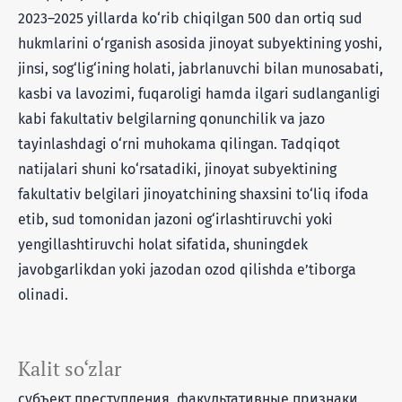
2023–2025 yillarda ko‘rib chiqilgan 500 dan ortiq sud
hukmlarini o‘rganish asosida jinoyat subyektining yoshi,
jinsi, sog‘lig‘ining holati, jabrlanuvchi bilan munosabati,
kasbi va lavozimi, fuqaroligi hamda ilgari sudlanganligi
kabi fakultativ belgilarning qonunchilik va jazo
tayinlashdagi o‘rni muhokama qilingan. Tadqiqot
natijalari shuni ko‘rsatadiki, jinoyat subyektining
fakultativ belgilari jinoyatchining shaxsini to‘liq ifoda
etib, sud tomonidan jazoni og‘irlashtiruvchi yoki
yengillashtiruvchi holat sifatida, shuningdek
javobgarlikdan yoki jazodan ozod qilishda eʼtiborga
olinadi.
Kalit so‘zlar
субъект преступления, факультативные признаки,