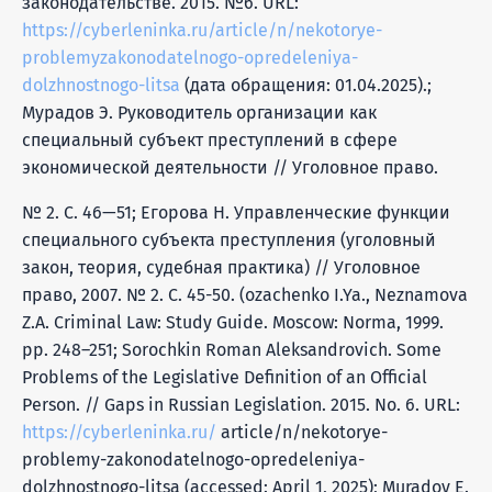
законодательстве. 2015. №6. URL:
https://cyberleninka.ru/article/n/nekotorye-
problemyzakonodatelnogo-opredeleniya-
dolzhnostnogo-litsa
(дата обращения: 01.04.2025).;
Мурадов Э. Руководитель организации как
специальный субъект преступлений в сфере
экономической деятельности // Уголовное право.
№ 2. С. 46—51; Егорова Н. Управленческие функции
специального субъекта преступления (уголовный
закон, теория, судебная практика) // Уголовное
право, 2007. № 2. С. 45-50. (ozachenko I.Ya., Neznamova
Z.A. Criminal Law: Study Guide. Moscow: Norma, 1999.
pp. 248–251; Sorochkin Roman Aleksandrovich. Some
Problems of the Legislative Definition of an Official
Person. // Gaps in Russian Legislation. 2015. No. 6. URL:
https://cyberleninka.ru/
article/n/nekotorye-
problemy-zakonodatelnogo-opredeleniya-
dolzhnostnogo-litsa (accessed: April 1, 2025); Muradov E.