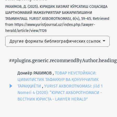
РАХИМОВ, Д. (2025). ЮРИДИК ХИЗМАТ КЎРСАТИШ СОҲАСИДА
ШАРТНОМАВИЙ МАЖБУРИЯТЛАР БАЖАРИЛИШИНИ
ТАЪМИНЛАШ.
YURIST AXBOROTNOMASI
,
6
(4), 59–65. Retrieved
from https://www.yuristjournal.uz/index.php/lawyer-
herald/article/view/1126
Другие форматы библиографических ссылок
##plugins.generic.recommendByAuthor.heading
Дониёр РАХИМОВ ,
ТОВАР НЕУСТОЙКАСИ:
ЦИВИЛИСТИК ТАФАККУР ВА ҚОНУНЧИЛИК
ТАРАҚҚИЁТИ
,
YURIST AXBOROTNOMASI: Jild 1
Nomeri 4 (2020): “ЮРИСТ АХБОРОТНОМАСИ -
ВЕСТНИК ЮРИСТА - LAWYER HERALD”