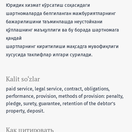
Юридик хизмат кўрсатиш соҳасидаги
шартномаларда белгиланган мажбуриятларнинг
бажарилишини таъминлашда неустойкани
қўллашнинг маъқуллиги ва бу борада шартномага
қандай
шартларнинг киритилиши мақсадга мувофиқлиги
хусусида таклифлар илгари сурилади.
Kalit so‘zlar
paid service, legal service, contract, obligations,
performance, provision, methods of provision: penalty,
pledge, surety, guarantee, retention of the debtor’s
property, deposit.
Как цитировать