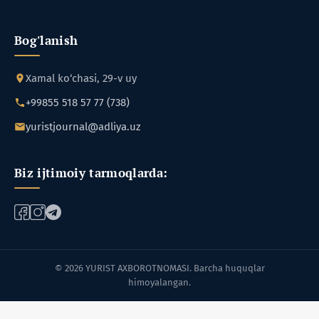
Bog'lanish
Xamal ko‘chasi, 29-v uy
+99855 518 57 77 (738)
yuristjournal@adliya.uz
Biz ijtimoiy tarmoqlarda:
© 2026 YURIST AXBOROTNOMASI. Barcha huquqlar
himoyalangan.