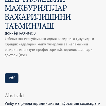
МАЖБУРИЯТЛАР
БАЖАРИЛИШИНИ
ТАЪМИНЛАШ
Дониёр РАХИМОВ
Ўзбекистон Республикаси Адлия вазирлиги ҳузуридаги
Юридик кадрларни қайта тайёрлаш ва малакасини
ошириш институти профессори в.б., юридик фанлари
доктори (DSc)
Pdf
Abstrakt
Ушбу мақолада юридик хизмат кўрсатиш соҳасидаги