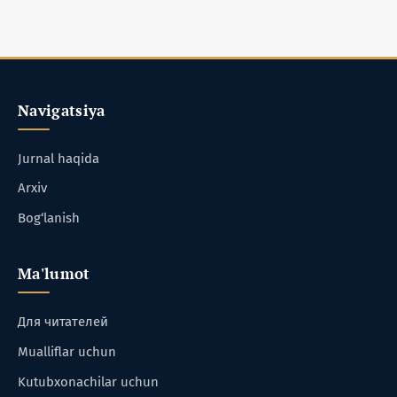
Navigatsiya
Jurnal haqida
Arxiv
Bog‘lanish
Ma'lumot
Для читателей
Mualliflar uchun
Kutubxonachilar uchun