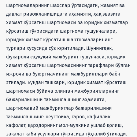
шартномаларнинг шахслар ўртасидаги, жамият ва
давлат ривожланишидаги аҳамияти, ҳақ эвазига
хизмат кўрсатиш шартномаси ва юридик хизматлар
кўрсатиш тўғрисидаги шартнома тушунчалари,
юридик хизмат кўрсатиш шартномаларининг
турлари хусусида сўз юритилади. Шунингдек,
фуқаролик-ҳуқуқий мажбурият тушунчаси, юридик
хизмат кўрсатиш шартномасининг тарафлари бўлган
ижрочи ва буюртмачининг мажбуриятлари баён
этилади. Бундан ташқари, юридик хизмат кўрсатиш
шартномаси бўйича олинган мажбуриятларнинг
бажарилишини таъминлашнинг аҳамияти,
шартномавий мажбуриятлар бажарилишини
таъминлашнинг: неустойка, гаров, кафиллик,
кафолат, қарздорнинг мол-мулкини ушлаб қолиш,
закалат каби усуллари тўғрисида тўҳталиб ўтилади.