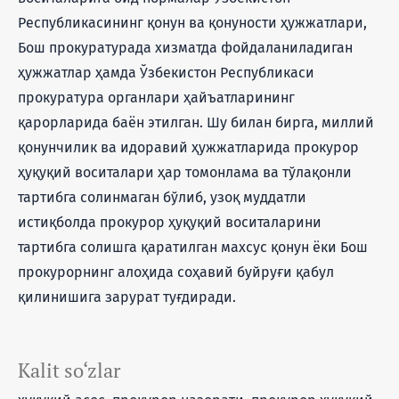
Республикасининг қонун ва қонуности ҳужжатлари,
Бош прокуратурада хизматда фойдаланиладиган
ҳужжатлар ҳамда Ўзбекистон Республикаси
прокуратура органлари ҳайъатларининг
қарорларида баён этилган. Шу билан бирга, миллий
қонунчилик ва идоравий ҳужжатларида прокурор
ҳуқуқий воситалари ҳар томонлама ва тўлақонли
тартибга солинмаган бўлиб, узоқ муддатли
истиқболда прокурор ҳуқуқий воситаларини
тартибга солишга қаратилган махсус қонун ёки Бош
прокурорнинг алоҳида соҳавий буйруғи қабул
қилинишига зарурат туғдиради.
Kalit so‘zlar