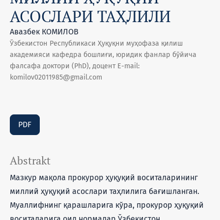
АСОСЛАРИ ТАҲЛИЛИ
Авазбек КОМИЛОВ
Ўзбекистон Республикаси Ҳуқуқни муҳофаза қилиш
академияси кафедра бошлиғи, юридик фанлар бўйича
фалсафа доктори (PhD), доцент E-mail:
komilov02011985@gmail.com
PDF
Abstrakt
Мазкур мақола прокурор ҳуқуқий воситаларининг
миллий ҳуқуқий асослари таҳлилига бағишланган.
Муаллифнинг қарашларига кўра, прокурор ҳуқуқий
воситаларига оид нормалар Ўзбекистон