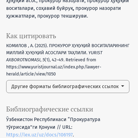
ҳуқуқий асос, прокурор назорати, прокурор ҳуқуқий
воситалари, соҳавий буйруқ, прокурор назорати
ҳужжатлари, прокурор текшируви.
Как цитировать
КОМИЛОВ , А. (2025). ПРОКУРОР ҲУҚУҚИЙ ВОСИТАЛАРИНИНГ
МИЛЛИЙ ҲУҚУҚИЙ АСОСЛАРИ ТАҲЛИЛИ.
YURIST
AXBOROTNOMASI
,
5
(1), 42–49. Retrieved from
https://www.yuristjournal.uz/index.php/lawyer-
herald/article/view/1050
Другие форматы библиографических ссылок
Библиографические ссылки
Ўзбекистон Республикаси “Прокуратура
тўғрисида”ги Қонуни // URL:
https://lex.uz/uz/docs/106197
.