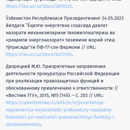
https://lex.uz/uz/docs/5870331
.
Ўзбекистон Республикаси Президентининг 24.05.2023
йилдаги “Ёқилғи-энергетика соҳасида давлат
назорати механизмларини такомиллаштириш ва
«рақамли энергоназорат» тизимини жорий этиш
тўғрисида”ги ПФ-77-сон Фармони // URL:
https://lex.uz/uz/docs/6472925
.
Дворецкий М.Ю. Приоритетные направления
деятельности прокуратуры Российской Федерации
при реализации правозащитных функций и
обоснованному привлечению к ответственности //
«Вестник ТГУ», 2015, №5 (145). – С. 203 // URL:
https://cyberleninka.ru/article/n/prioritetnye-
napravleniya-deyatelnosti-prokuratury-rossiyskoy-
federatsii-pri-realizatsii-pravozaschitnyx-funktsiy-i-
obosnovannomu
.