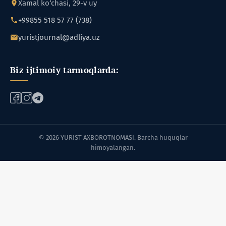
Xamal ko‘chasi, 29-v uy
+99855 518 57 77 (738)
yuristjournal@adliya.uz
Biz ijtimoiy tarmoqlarda:
© 2026 YURIST AXBOROTNOMASI. Barcha huquqlar
himoyalangan.