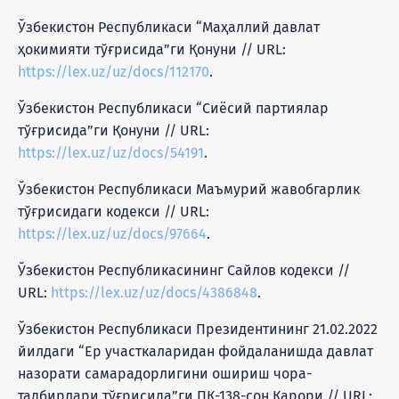
Ўзбекистон Республикаси “Маҳаллий давлат
ҳокимияти тўғрисида”ги Қонуни // URL:
https://lex.uz/uz/docs/112170
.
Ўзбекистон Республикаси “Сиёсий партиялар
тўғрисида”ги Қонуни // URL:
https://lex.uz/uz/docs/54191
.
Ўзбекистон Республикаси Маъмурий жавобгарлик
тўғрисидаги кодекси // URL:
https://lex.uz/uz/docs/97664
.
Ўзбекистон Республикасининг Сайлов кодекси //
URL:
https://lex.uz/uz/docs/4386848
.
Ўзбекистон Республикаси Президентининг 21.02.2022
йилдаги “Ер участкаларидан фойдаланишда давлат
назорати самарадорлигини ошириш чора-
тадбирлари тўғрисида”ги ПҚ-138-сон Қарори // URL: