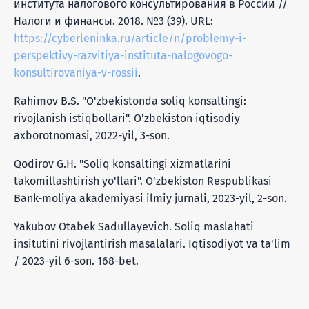
института налогового консультирования в России //
Налоги и финансы. 2018. №3 (39). URL:
https://cyberleninka.ru/article/n/problemy-i-
perspektivy-razvitiya-instituta-nalogovogo-
konsultirovaniya-v-rossii
.
Rahimov B.S. "O'zbekistonda soliq konsaltingi:
rivojlanish istiqbollari". O'zbekiston iqtisodiy
axborotnomasi, 2022-yil, 3-son.
Qodirov G.H. "Soliq konsaltingi xizmatlarini
takomillashtirish yo'llari". O'zbekiston Respublikasi
Bank-moliya akademiyasi ilmiy jurnali, 2023-yil, 2-son.
Yakubov Otabek Sadullayevich. Soliq maslahati
insitutini rivojlantirish masalalari. Iqtisodiyot va ta'lim
/ 2023-yil 6-son. 168-bet.