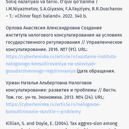
Soliq nazariyasi va tarixi. O‘quv qo‘llanma /
I.M.Niyazmetov, S.A.Giyasov, F.A.Fayziyev, R.R.Duschanov
– T.: «Chinor fayzi baland». 2022. 340 b.
Орлова Анастасия Александровна Создание
института налогового консультирования на условиях
государственного регулирования // Управленческое
консультирование. 2016. №7 (91). URL:
https://cyberleninka.ru/article/n/sozdanie-instituta-
nalogovogo-konsultirovaniya-na-usloviyah-
gosudarstvennogo-regulirovaniya
(дата обращения.
Урман Наталья Альбертовна Налоговое
консультирование: развитие и проблемы // Вестн.
Том. гос. ун-та. Экономика. 2013. №4 (24). URL:
https://cyberleninka.ru/article/n/nalogovoe-
konsultirovanie-razvitie-i-problemy
Killian, S. and Doyle, E. (2004). Tax aggres-sion among