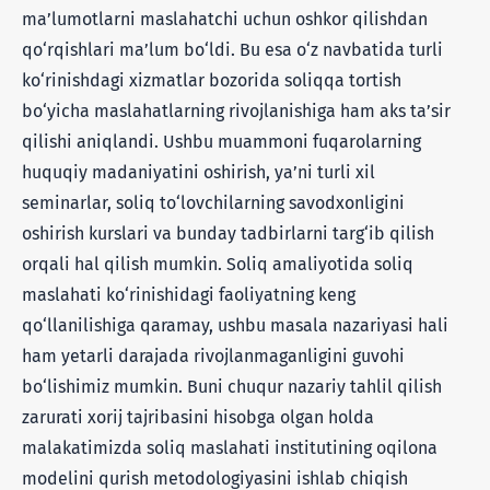
ma’lumotlarni maslahatchi uchun oshkor qilishdan
qo‘rqishlari ma’lum bo‘ldi. Bu esa o‘z navbatida turli
ko‘rinishdagi xizmatlar bozorida soliqqa tortish
bo‘yicha maslahatlarning rivojlanishiga ham aks ta’sir
qilishi aniqlandi. Ushbu muammoni fuqarolarning
huquqiy madaniyatini oshirish, ya’ni turli xil
seminarlar, soliq to‘lovchilarning savodxonligini
oshirish kurslari va bunday tadbirlarni targ‘ib qilish
orqali hal qilish mumkin. Soliq amaliyotida soliq
maslahati ko‘rinishidagi faoliyatning keng
qo‘llanilishiga qaramay, ushbu masala nazariyasi hali
ham yetarli darajada rivojlanmaganligini guvohi
bo‘lishimiz mumkin. Buni chuqur nazariy tahlil qilish
zarurati xorij tajribasini hisobga olgan holda
malakatimizda soliq maslahati institutining oqilona
modelini qurish metodologiyasini ishlab chiqish