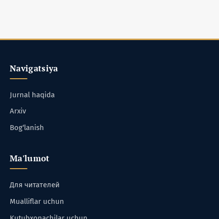
Navigatsiya
Jurnal haqida
Arxiv
Bog‘lanish
Ma'lumot
Для читателей
Mualliflar uchun
Kutubxonachilar uchun