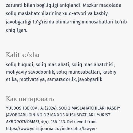
zarurati bilan bog‘liqligi aniqlandi. Mazkur maqolada
soliq maslahatchilarining xulq-atvori va kasbiy
javobgarligi to‘g‘risida olimlarning munosabatlari ko‘rib
chiqilgan.
Kalit so‘zlar
soliq huquqi, soliq maslahati, soliq maslahatchisi,
moliyaviy savodxonlik, soliq munosabatlari, kasbiy
etika, motivatsiya, samaradorlik, javobgarlik
Как цитировать
YULDOSHBEKOV , A. (2024). SOLIQ MASLAHATCHILARI KASBIY
JAVOBGARLIGINING O‘ZIGA XOS XUSUSIYATLARI.
YURIST
AXBOROTNOMASI
,
4
(4), 136–143. Retrieved from
https://www.yuristjournal.uz/index.php/lawyer-