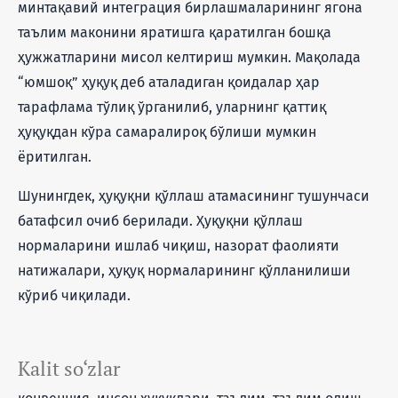
минтақавий интеграция бирлашмаларининг ягона
таълим маконини яратишга қаратилган бошқа
ҳужжатларини мисол келтириш мумкин. Мақолада
“юмшоқ” ҳуқуқ деб аталадиган қоидалар ҳар
тарафлама тўлиқ ўрганилиб, уларнинг қаттиқ
ҳуқуқдан кўра самаралироқ бўлиши мумкин
ёритилган.
Шунингдек, ҳуқуқни қўллаш атамасининг тушунчаси
батафсил очиб берилади. Ҳуқуқни қўллаш
нормаларини ишлаб чиқиш, назорат фаолияти
натижалари, ҳуқуқ нормаларининг қўлланилиши
кўриб чиқилади.
Kalit so‘zlar