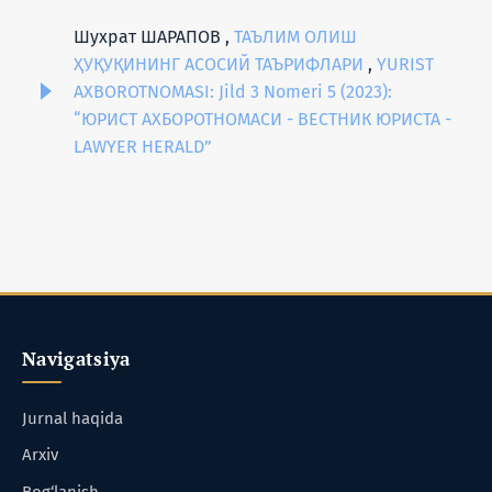
Шухрат ШАРАПОВ ,
ТАЪЛИМ ОЛИШ
ҲУҚУҚИНИНГ АСОСИЙ ТАЪРИФЛАРИ
,
YURIST
AXBOROTNOMASI: Jild 3 Nomeri 5 (2023):
“ЮРИСТ АХБОРОТНОМАСИ - ВЕСТНИК ЮРИСТА -
LAWYER HERALD”
Navigatsiya
Jurnal haqida
Arxiv
Bog‘lanish