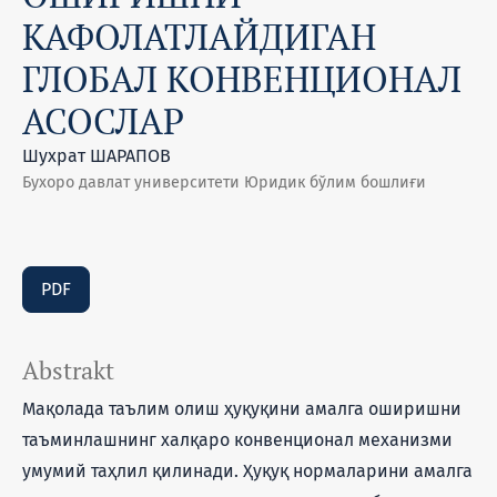
КАФОЛАТЛАЙДИГАН
ГЛОБАЛ КОНВЕНЦИОНАЛ
АСОСЛАР
Шухрат ШАРАПОВ
Бухоро давлат университети Юридик бўлим бошлиғи
PDF
Abstrakt
Мақолада таълим олиш ҳуқуқини амалга оширишни
таъминлашнинг халқаро конвенционал механизми
умумий таҳлил қилинади. Ҳуқуқ нормаларини амалга