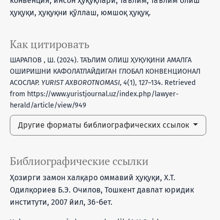
конвенция, инсон ҳуқуқлари, таълим, таълим олиш
ҳуқуқи, ҳуқуқни қўллаш, юмшоқ ҳуқуқ.
Как цитировать
ШАРАПОВ , Ш. (2024). ТАЪЛИМ ОЛИШ ҲУҚУҚИНИ АМАЛГА
ОШИРИШНИ КАФОЛАТЛАЙДИГАН ГЛОБАЛ КОНВЕНЦИОНАЛ
АСОСЛАР.
YURIST AXBOROTNOMASI
,
4
(1), 127–134. Retrieved
from https://www.yuristjournal.uz/index.php/lawyer-
herald/article/view/949
Другие форматы библиографических ссылок
Библиографические ссылки
Ҳозирги замон халқаро оммавий ҳуқуқи, Х.Т.
Одилқориев Б.Э. Очилов, Тошкент давлат юридик
институти, 2007 йил, 36-бет.