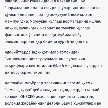
оширишнинг конвенционал механизми - бу
“нормаларни амалга ошириш, уларнинг ишлаши ва
қўлланилишининг халқаро-ҳуқуқий воситалари
мажмуи”дир. У ҳуқуқни қўллаш нормаларини ишлаб
чиқиш, шунингдек, назорат ва ҳуқуқни қўллаш
фаолиятини ўз ичига олади. Қуйида ушбу
элементларнинг ҳар бирини кўриб чиқилган.
Адабиётларда тадқиқотчилар томонидан
“имплементация” тушунчасининг турли хил
таърифлари келтирилган бўлиб мақолада шулардан
иқтибослар келтирилган.
Дастлабки меъёрлар яратишнинг асосий қисми
“юмшоқ ҳуқуқ” деб аталадиган қоидалардан таркиб
топади. ЮНEСКО резолюциялари ва тавсиялари,
Болония жараёнининг деярли барча ҳужжатлари ва