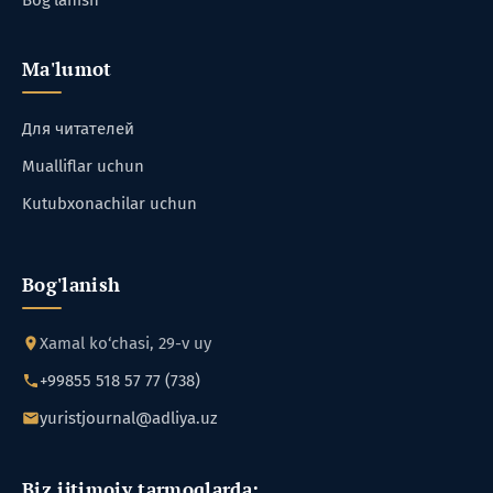
Ma'lumot
Для читателей
Mualliflar uchun
Kutubxonachilar uchun
Bog'lanish
Xamal ko‘chasi, 29-v uy
+99855 518 57 77 (738)
yuristjournal@adliya.uz
Biz ijtimoiy tarmoqlarda: