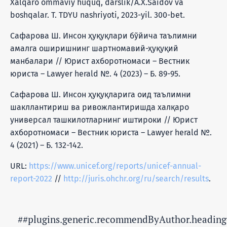
Xalqaro ommaviy huquq, darslik/A.X.Saidov va
boshqalar. T. TDYU nashriyoti, 2023-yil. 300-bet.
Сафарова Ш. Инсон ҳуқуқлари бўйича таълимни
амалга оширишнинг шартномавий-ҳуқуқий
манбалари // Юрист ахборотномаси – Вестник
юриста – Lawyer herald №. 4 (2023) – Б. 89-95.
Сафарова Ш. Инсон ҳуқуқларига оид таълимни
шакллантириш ва ривожлантиришда халқаро
универсал ташкилотларнинг иштироки // Юрист
ахборотномаси – Вестник юриста – Lawyer herald №.
4 (2021) – Б. 132-142.
URL:
https://www.unicef.org/reports/unicef-annual-
report-2022
//
http://juris.ohchr.org/ru/search/results
.
##plugins.generic.recommendByAuthor.heading