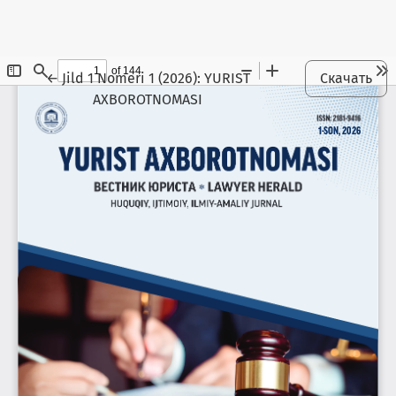
Maqola tafsilotlariga qaytish
←
Jild 1 Nomeri 1 (2026): YURIST
Скачать
AXBOROTNOMASI