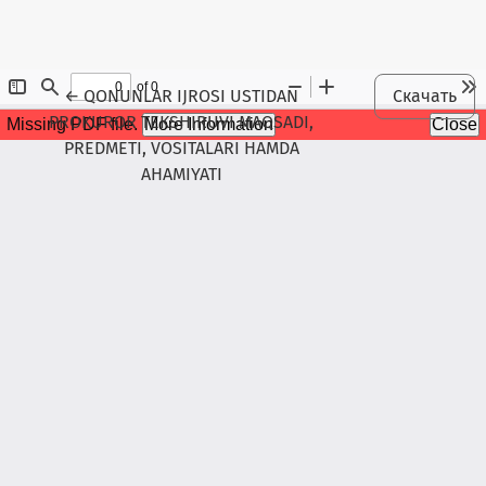
Maqola tafsilotlariga qaytish
←
QONUNLAR IJROSI USTIDAN
Скачать
PROKUROR TEKSHIRUVI MAQSADI,
PREDMETI, VOSITALARI HAMDA
AHAMIYATI