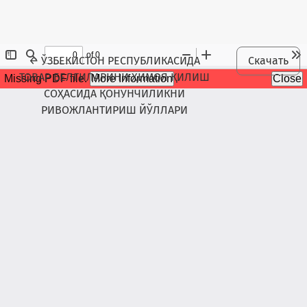
Maqola tafsilotlariga qaytish
←
ЎЗБЕКИСТОН РЕСПУБЛИКАСИДА
Скачать
ТОВАР БЕЛГИЛАРИНИ ҲИМОЯ ҚИЛИШ
СОҲАСИДА ҚОНУНЧИЛИКНИ
РИВОЖЛАНТИРИШ ЙЎЛЛАРИ