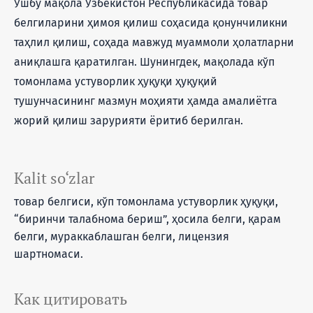
Ушбу мақола Ўзбекистон Республикасида товар
белгиларини ҳимоя қилиш соҳасида қонунчиликни
таҳлил қилиш, соҳада мавжуд муаммоли ҳолатларни
аниқлашга қаратилган. Шунингдек, мақолада кўп
томонлама устуворлик ҳуқуқи ҳуқуқий
тушунчасининг мазмун моҳияти ҳамда амалиётга
жорий қилиш зарурияти ёритиб берилган.
Kalit so‘zlar
товар белгиси, кўп томонлама устуворлик ҳуқуқи,
“биринчи талабнома бериш”, ҳосила белги, қарам
белги, мураккаблашган белги, лицензия
шартномаси.
Как цитировать