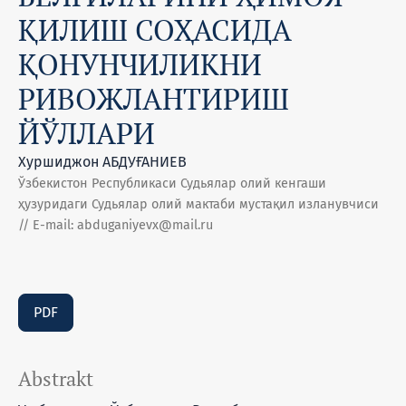
ҚИЛИШ СОҲАСИДА
ҚОНУНЧИЛИКНИ
РИВОЖЛАНТИРИШ
ЙЎЛЛАРИ
Хуршиджон АБДУҒАНИЕВ
Ўзбекистон Республикаси Судьялар олий кенгаши
ҳузуридаги Судьялар олий мактаби мустақил изланувчиси
// E-mail: abduganiyevx@mail.ru
PDF
Abstrakt