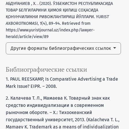
АБДУҒАНИЕВ , Х. . (2020). ЎЗБЕКИСТОН РЕСПУБЛИКАСИДА
ТОВАР БЕЛГИЛАРИНИ ҲИМОЯ ҚИЛИШ СОҲАСИДА
ҚОНУНЧИЛИКНИ РИВОЖЛАНТИРИШ ЙЎЛЛАРИ.
YURIST
AXBOROTNOMASI
,
1
(4), 89–94. Retrieved from
https://www.yuristjournal.uz/index.php/lawyer-
herald/article/view/89
Другие форматы библиографических ссылок
Библиографические ссылки
1. PAUL REESKAMP, Is Comparative Advertising a Trade
Mark Issue? EIPR. – 2008.
2. Калачева Т. Л., Мамаева К. Товарный знак как
средство индивидуализации в современном
рыночном обороте. – Х.: Тихоокеанский
государственный университет, 2013. (Kalacheva T. L.,
Mamaev K. Trademark as a means of individualization