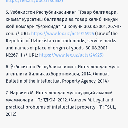
https://lex.uz/docs/180552)
5. Ўзбекистон Республикасининг “Товар белгилари,
хизмат кўрсатиш белгилари ва товар келиб чиққан
жой номлари тўғрисида” ги Қонуни 30.08.2001, 267-II-
сон. // URL:
https://www.lex.uz/acts/24925
(Law of the
Republic of Uzbekistan on trademarks, service marks
and names of place of origin of goods. 30.08.2001,
№267-II // URL:
https://www.lex.uz/acts/24925)
6. Ўзбекистон Республикасининг Интеллектуал мулк
агентлиги йиллик ахборотномаси, 2014. (Annual
Bulletin of the Intellectual Property Agency, 2014)
7. Нарзиев М. Интеллектуал мулк ҳуқуқий амалий
муаммолари – Т.: ТДЮИ, 2012. (Narziev M. Legal and
practical problems of intellectual property - T.: TSUL,
2012)