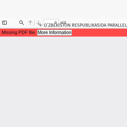
Maqola tafsilotlariga qaytish
←
O‘ZBEKISTON RESPUBLIKASIDA PARALLEL