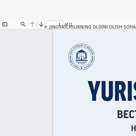
Maqola tafsilotlariga qaytish
←
JINOYATCHILIKNING OLDINI OLISH SOHA