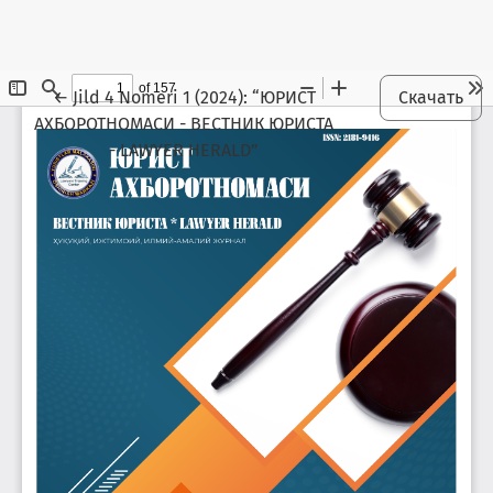
Maqola tafsilotlariga qaytish
←
Jild 4 Nomeri 1 (2024): “ЮРИСТ
Скачать
АХБОРОТНОМАСИ - ВЕСТНИК ЮРИСТА
- LAWYER HERALD”