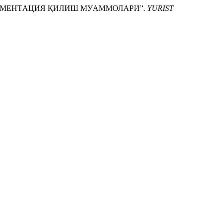
ЛЕМЕНТAЦИЯ ҚИЛИШ МУAММОЛAРИ”.
YURIST