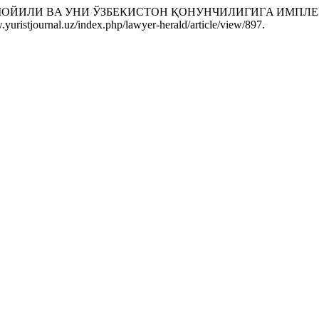
ТAМОЙИЛИ ВA УНИ ЎЗБЕКИСТОН ҚОНУНЧИЛИГИГA ИМП
w.yuristjournal.uz/index.php/lawyer-herald/article/view/897.