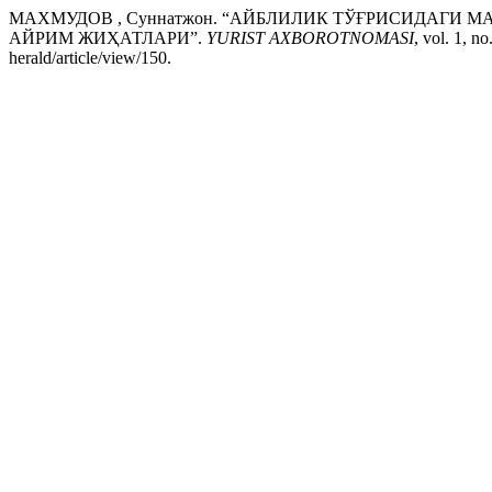
МАХМУДОВ , Суннатжон. “АЙБЛИЛИК ТЎҒРИСИДАГИ
АЙРИМ ЖИҲАТЛАРИ”.
YURIST AXBOROTNOMASI
, vol. 1, n
herald/article/view/150.