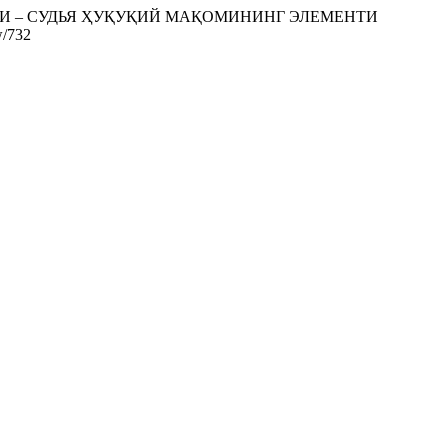
ИГИ – СУДЬЯ ҲУҚУҚИЙ МАҚОМИНИНГ ЭЛЕМЕНТИ
w/732