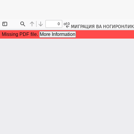
Maqola tafsilotlariga qaytish
←
МИГРАЦИЯ ВА НОГИРОНЛИК