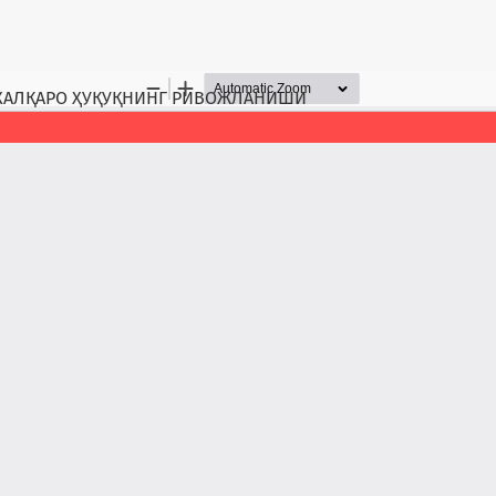
ХАЛҚАРО ҲУҚУҚНИНГ РИВОЖЛАНИШИ