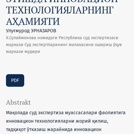
ТЕХНОЛОГИЯЛАРНИНГ
АҲАМИЯТИ
Улуғмурод ЭРНАЗАРОВ
Х.Сулаймонова номидаги Республика суд экспертизаси
маркази Суд экспертларининг малакасини ошириш ўқув
маркази мудири
PDF
Abstrakt
Мақолада суд экспертиза муассасалари фаолиятига
инновацион технологияларни жорий қилиш,
тадқиқот ўтказиш жараёнида инновацион