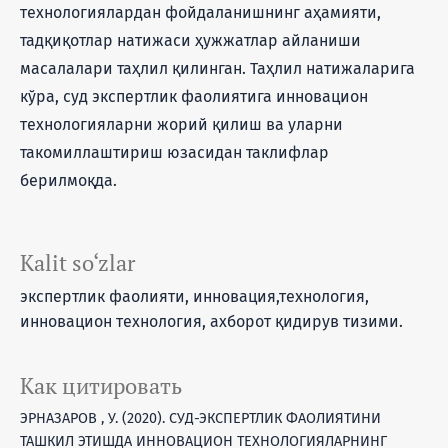
технологиялардан фойдаланишнинг аҳамияти,
тадқиқотлар натижаси ҳужжатлар айланиши
масалалари таҳлил қилинган. Таҳлил натижаларига
кўра, суд экспертлик фаолиятига инновацион
технологияларни жорий қилиш ва уларни
такомиллаштириш юзасидан таклифлар
берилмоқда.
Kalit so‘zlar
экспертлик фаолияти, инновация,технология,
инновацион технология, ахборот қидирув тизими.
Как цитировать
ЭРНАЗАРОВ , У. (2020). СУД-ЭКСПЕРТЛИК ФАОЛИЯТИНИ
ТАШКИЛ ЭТИШДА ИННОВАЦИОН ТЕХНОЛОГИЯЛАРНИНГ