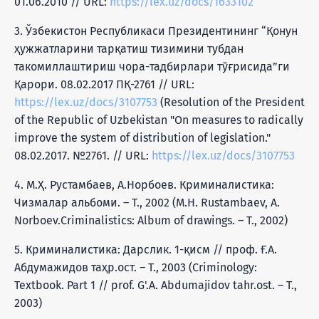
01.06.2010 // URL:
https://lex.uz/docs/1633102
3. Ўзбекистон Республикаси Президентининг “Қонун
ҳужжатларини тарқатиш тизимини тубдан
такомиллаштириш чора-тадбирлари тўғрисида”ги
Қарори. 08.02.2017 ПҚ-2761 // URL:
https://lex.uz/docs/3107753
(Resolution of the President
of the Republic of Uzbekistan "On measures to radically
improve the system of distribution of legislation."
08.02.2017. №2761. // URL:
https://lex.uz/docs/3107753
4. М.Ҳ. Рустамбаев, А.Норбоев. Криминалистика:
Чизмалар альбоми. – Т., 2002 (M.H. Rustambaev, A.
Norboev.Criminalistics: Album of drawings. – T., 2002)
5. Криминалистика: Дарслик. 1-қисм // проф. Ғ.А.
Абдумажидов таҳр.ост. – Т., 2003 (Criminology:
Textbook. Part 1 // prof. G'.A. Abdumajidov tahr.ost. – T.,
2003)