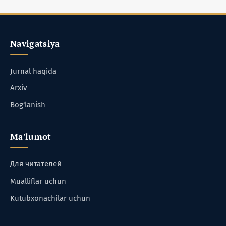
Navigatsiya
Jurnal haqida
Arxiv
Bog‘lanish
Ma'lumot
Для читателей
Mualliflar uchun
Kutubxonachilar uchun