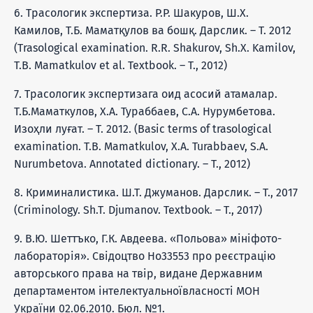
6. Трасологик экспертиза. Р.Р. Шакуров, Ш.Х.
Камилов, Т.Б. Маматқулов ва бошқ. Дарслик. – Т. 2012
(Trasological examination. R.R. Shakurov, Sh.X. Kamilov,
T.B. Mamatkulov et al. Textbook. – T., 2012)
7. Трасологик экспертизага оид асосий атамалар.
Т.Б.Маматкулов, Х.А. Тураббаев, С.А. Нурумбетова.
Изоҳли луғат. – Т. 2012. (Basic terms of trasological
examination. T.B. Mamatkulov, X.A. Turabbaev, S.A.
Nurumbetova. Annotated dictionary. – T., 2012)
8. Криминалистика. Ш.Т. Джуманов. Дарслик. – Т., 2017
(Criminology. Sh.T. Djumanov. Textbook. – T., 2017)
9. В.Ю. Шеттъко, Г.К. Авдеева. «Польова» мініфото-
лабораторія». Свідоцтво Нo33553 про реєстрацію
авторського права на твір, видане Державним
департаментом інтелектуальноївласності МОН
України 02.06.2010. Бюл. №1.