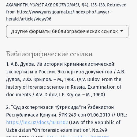
АҲАМИЯТИ.
YURIST AXBOROTNOMASI
,
1
(4), 135–138. Retrieved
from https://www.yuristjournal.uz/index.php/lawyer-
herald/article/view/96
Другие форматы библиографических ссылок
Библиографические ссылки
1. А.В. Дулов. Из истории криминалистической
экспертизы в России. Экспертиза документов / А.В.
Дулов, И.Ф. Крылов. – М., 1960. (A.V. Dulov. From the
history of forensic science in Russia. Examination of
documents / A.V. Dulov, I.F. Krylov. – M., 1960)
2. “Суд экспертизаси тўғрисида”ги Ўзбекистон
Республикаси Қонуни. ЎРҚ-249-сон 01.06.2010 // URL:
https://lex.uz/docs/1633102
(Law of the Republic of
Uzbekistan "On forensic examination". No.249