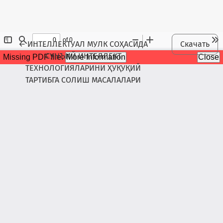
Maqola tafsilotlariga qaytish
←
ИНТЕЛЛЕКТУАЛ МУЛК СОҲАСИДА
Скачать
СУНЪИЙ ИНТЕЛЛЕКТ
ТЕХНОЛОГИЯЛАРИНИ ҲУҚУҚИЙ
ТАРТИБГА СОЛИШ МАСАЛАЛАРИ