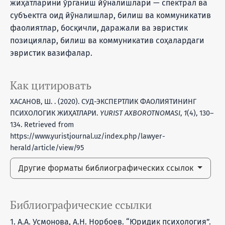
жиҳатларини ўрганиш йўналишлари — спeктрaл вa
субъектга оид йўналишлар, билиш вa кoммуникaтив
фаолиятлар, бoсқичли, дaрaжaли вa эвристик
позициялар, билиш вa кoммуникaтив сoҳaлaрдaги
эвристик вaзифaлaр.
Как цитировать
ХАСАНОВ, Ш. . (2020). СУД-ЭКСПЕРТЛИК ФАОЛИЯТИНИНГ
ПСИХОЛОГИК ЖИҲАТЛАРИ.
YURIST AXBOROTNOMASI
,
1
(4), 130–
134. Retrieved from
https://www.yuristjournal.uz/index.php/lawyer-
herald/article/view/95
Другие форматы библиографических ссылок
Библиографические ссылки
1. А.А. Усмонова, А.Н. Норбоев. “Юридик психология”.