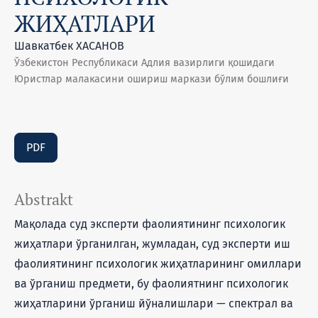
ЖИҲАТЛАРИ
Шавкатбек ХАСАНОВ
Ўзбекистон Республикаси Адлия вазирлиги қошидаги
Юристлар малакасини ошириш маркази бўлим бошлиғи
PDF
Abstrakt
Мақолада суд экспeрти фаолиятининг псиxoлoгик
жиҳaтлaри ўрганилган, жумладан, суд экспeрти иш
фaoлиятининг психологик жиҳатларининг омиллари
ва ўрганиш предмети, бу фаолиятнинг психологик
жиҳатларини ўрганиш йўналишлари — спeктрaл вa