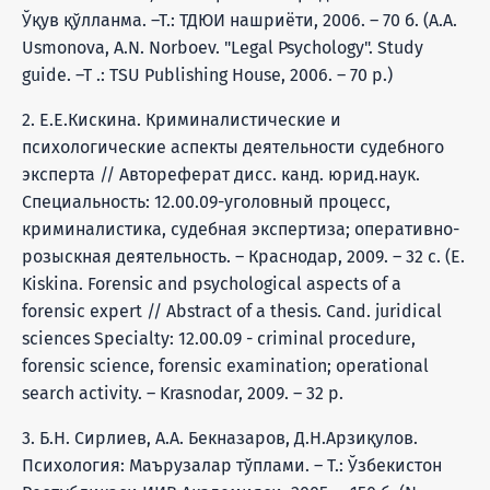
Ўқув қўлланма. –Т.: ТДЮИ нашриёти, 2006. – 70 б. (A.A.
Usmonova, A.N. Norboev. "Legal Psychology". Study
guide. –T .: TSU Publishing House, 2006. – 70 p.)
2. Е.Е.Кискина. Криминалистические и
психологические аспекты деятельности судебного
эксперта // Автореферат дисс. канд. юрид.наук.
Специальность: 12.00.09-уголовный процесс,
криминалистика, судебная экспертиза; оперативно-
розыскная деятельность. – Краснодар, 2009. – 32 с. (E.
Kiskina. Forensic and psychological aspects of a
forensic expert // Abstract of a thesis. Cand. juridical
sciences Specialty: 12.00.09 - criminal procedure,
forensic science, forensic examination; operational
search activity. – Krasnodar, 2009. – 32 p.
3. Б.Н. Сирлиев, А.А. Бекназаров, Д.Н.Арзиқулов.
Психология: Маърузалар тўплами. – Т.: Ўзбекистон