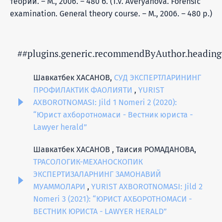
теории. – М., 2006. – 480 б. (T.V. Averyanovа. Forensic
examination. General theory course. – M., 2006. – 480 p.)
##plugins.generic.recommendByAuthor.heading
Шавкатбек ХАСАНОВ,
СУД ЭКСПЕРТЛАРИНИНГ
ПРОФИЛАКТИК ФАОЛИЯТИ
,
YURIST
AXBOROTNOMASI: Jild 1 Nomeri 2 (2020):
“Юрист ахборотномаси - Вестник юриста -
Lawyer herald”
Шавкатбек ХАСАНОВ , Таисия РОМАДАНОВА,
ТРАСОЛОГИК-МЕХАНОСКОПИК
ЭКСПЕРТИЗАЛАРНИНГ ЗАМОНАВИЙ
МУАММОЛАРИ
,
YURIST AXBOROTNOMASI: Jild 2
Nomeri 3 (2021): “ЮРИСТ АХБОРОТНОМАСИ -
ВЕСТНИК ЮРИСТА - LAWYER HERALD”