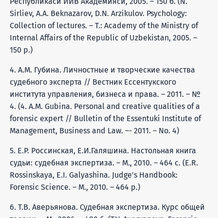
Республикаси ИИВ Академияси, 2005. – 150 б. (N.
Sirliev, A.A. Beknazarov, D.N. Arzikulov. Psychology:
Collection of lectures. – T.: Academy of the Ministry of
Internal Affairs of the Republic of Uzbekistan, 2005. –
150 p.)
4. А.М. Губина. Личностные и творческие качества
судебного эксперта // Вестник Ессентукского
института управления, бизнеса и права. – 2011. – №
4. (4. A.M. Gubinа. Personal and creative qualities of a
forensic expert // Bulletin of the Essentuki Institute of
Management, Business and Law. –- 2011. – No. 4)
5. Е.Р. Россинская, Е.И.Галяшина. Настольная книга
судьи: судебная экспертиза. – М., 2010. – 464 с. (E.R.
Rossinskaya, E.I. Galyashina. Judge's Handbook:
Forensic Science. – M., 2010. – 464 p.)
6. Т.В. Аверьянова. Судебная экспертиза. Курс общей