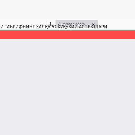
И ТАЪРИФНИНГ ХАЛҚАРО ҲУҚУҚИЙ АСПЕКТЛАРИ