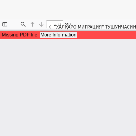
Maqola tafsilotlariga qaytish
←
“ХАЛҚАРО МИГРАЦИЯ” ТУШУНЧАСИН