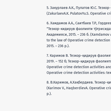
5. Закурлаев А.К., Пулатов Ю.С. Тезкор-
(ZakurlaevA.K. PulatovYu.S. Operative crim
6. Хамдамов А.А., Саитбаев Т.Р., Горде
“Тезкор-кидирув фаолияти тўғрисида”
Академияси, 2015. – 236 б. (Xamdamov A.
to the law of Operative crime detection 
2015. – 236 p.).
7. Каримов В. Тезкор-қидирув фаолият
2019. – 152 б; Тезкор-қидирув фаолияти:
Operative crime detection activities an
Operative crime detection activities: tex
8. В.Каримов, А.Хақбердиев. Тезкор-қид
(Karimov V., HaqberdievA. Operative crim
p.).