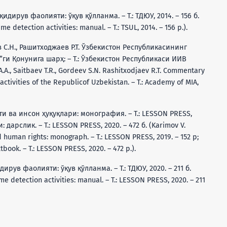
қидирув фаолияти: ўқув қўлланма. – Т.: ТДЮУ, 2014. – 156 б.
e detection activities: manual. – Т.: ТSUL, 2014. – 156 p.).
ев С.Н., Рашитходжаев Р.Т. Ўзбекистон Республикасининг
ги Қонунига шарҳ: – Т.: Ўзбекистон Республикаси ИИВ
A., Saitbaev T.R., Gordeev S.N. Rashitxodjaev R.T. Commentary
activities of the Republicof Uzbekistan. – Т.: Academy of MIA,
и ва инсон ҳуқуқлари: монография. – Т.: LESSON PRESS,
 дарслик. – Т.: LESSON PRESS, 2020. – 472 б. (Karimov V.
d human rights: monograph. – Т.: LESSON PRESS, 2019. – 152 p;
tbook. – Т.: LESSON PRESS, 2020. – 472 p.).
ирув фаолияти: ўқув қўлланма. – Т.: ТДЮУ, 2020. – 211 б.
e detection activities: manual. – Т.: LESSON PRESS, 2020. – 211