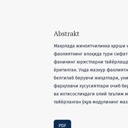
Abstrakt
Мақолада жиноятчиликка қарши 
фаолиятнинг алоҳида тури сифат
фанининг юристларни тайёрлашд
ёритилган. Унда мазкур фаолият
белгилаб берувчи жиҳатлари, ун
фарқловчи хусусиятлари очиб бе
ва ихтисосликдаги олий таълим 
тайёрланган ўқув модулининг маз
PDF