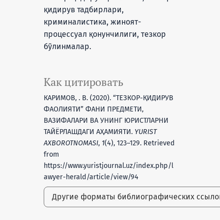
қидирув тадбирлари,
криминалистика, жиноят-
процессуал қонунчилиги, тезкор
бўлинмалар.
Как цитировать
КАРИМОВ, . В. (2020). “ТЕЗКОР-ҚИДИРУВ
ФАОЛИЯТИ” ФАНИ ПРЕДМЕТИ,
ВАЗИФАЛАРИ ВА УНИНГ ЮРИСТЛАРНИ
ТАЙЁРЛАШДАГИ АҲАМИЯТИ.
YURIST
AXBOROTNOMASI
,
1
(4), 123–129. Retrieved
from
https://www.yuristjournal.uz/index.php/l
awyer-herald/article/view/94
Другие форматы библиографических ссыл