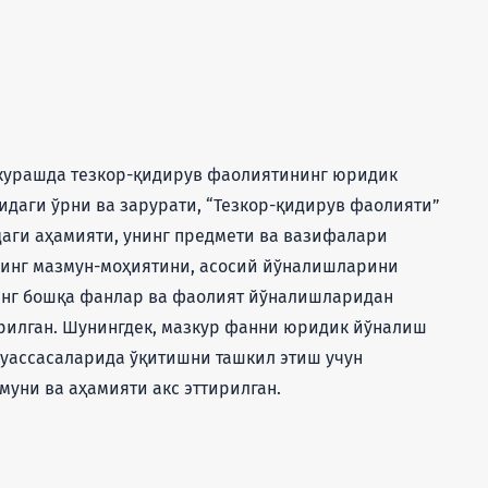
курашда тезкор-қидирув фаолиятининг юридик
идаги ўрни ва зарурати, “Тезкор-қидирув фаолияти”
аги аҳамияти, унинг предмети ва вазифалари
нинг мазмун-моҳиятини, асосий йўналишларини
инг бошқа фанлар ва фаолият йўналишларидан
рилган. Шунингдек, мазкур фанни юридик йўналиш
муассасаларида ўқитишни ташкил этиш учун
муни ва аҳамияти акс эттирилган.