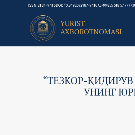
ISSN 2181-9416
DOI: 10.34920/2187-9416
+99855 518 57 77 (73
YURIST
AXBOROTNOMASI
“ТЕЗКОР-ҚИДИРУВ
УНИНГ ЮР