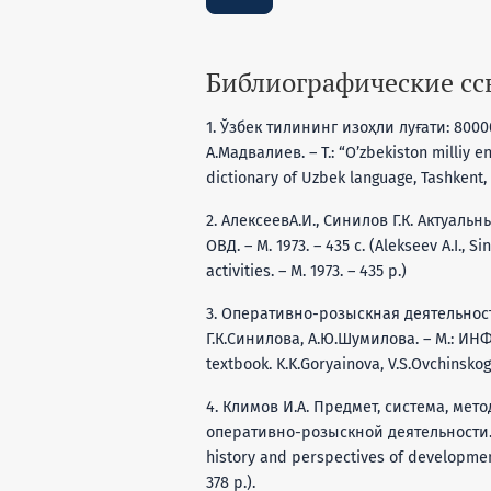
Библиографические с
1. Ўзбек тилининг изоҳли луғати: 800
А.Мадвалиев. – Т.: “O’zbekiston milliy
dictionary of Uzbek language, Tashkent,
2. АлексеевА.И., Синилов Г.К. Актуа
ОВД. – М. 1973. – 435 с. (Alekseev A.I., 
activities. – М. 1973. – 435 p.)
3. Оперативно-розыскная деятельность
Г.К.Синилова, А.Ю.Шумилова. – М.: ИНФРА
textbook. K.K.Goryainova, V.S.Ovchinskogo,
4. Климов И.А. Предмет, система, ме
оперативно-розыскной деятельности. – М.
history and perspectives of development 
378 p.).