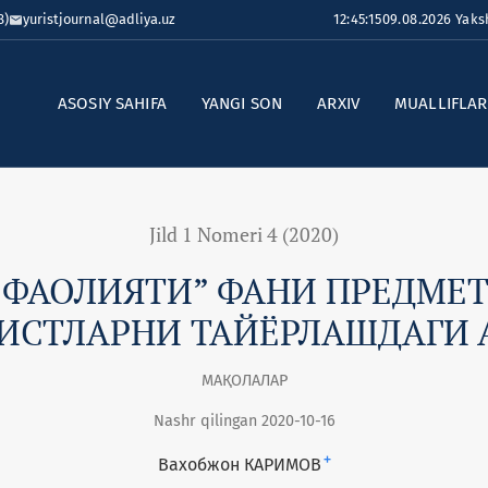
8)
yuristjournal@adliya.uz
12:45:15
09.08.2026 Yak
ASOSIY SAHIFA
YANGI SON
ARXIV
MUALLIFLA
Jild 1 Nomeri 4 (2020)
 ФАОЛИЯТИ” ФАНИ ПРЕДМЕТ
ИСТЛАРНИ ТАЙЁРЛАШДАГИ
МАҚОЛАЛАР
Nashr qilingan 2020-10-16
+
Вахобжон КАРИМОВ