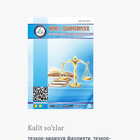
Kalit so‘zlar
тезкор-қидирув фаолияти, тезкор-