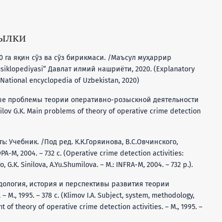
сылки
00 га яқин сўз ва сўз бирикмаси. /Маъсул муҳаррир
 ensiklopediyasi” Давлат илмий нашриёти, 2020. (Explanatory
 National encyclopedia of Uzbekistan, 2020)
льные проблемы теории оперативно-розыскной деятельности
Sinilov G.K. Main problems of theory of operative crime detection
: Учебник. /Под ред. К.К.Горяинова, В.С.Овчинского,
-М, 2004. – 732 с. (Operative crime detection activities:
 G.K. Sinilova, A.Yu.Shumilova. – M.: INFRA-M, 2004. – 732 p.).
тодология, история и перспективы развития теории
, 1995. – 378 с. (Klimov I.A. Subject, system, methodology,
of theory of operative crime detection activities. – M., 1995. –