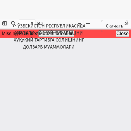
Maqola tafsilotlariga qaytish
←
ЎЗБЕКИСТОН РЕСПУБЛИКАСИДА
Скачать
УЛУШЛИ УЙ-ЖОЙ ҚУРИЛИШНИ
ҲУҚУҚИЙ ТАРТИБГА СОЛИШНИНГ
ДОЛЗАРБ МУАММОЛАРИ