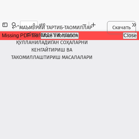
Maqola tafsilotlariga qaytish
←
“МАЪМУРИЙ ТАРТИБ-ТАОМИЛЛАР
Скачать
ТЎҒРИСИДА”ГИ ҚОНУН
ҚЎЛЛАНИЛАДИГАН СОҲАЛАРНИ
КЕНГАЙТИРИШ ВА
ТАКОМИЛЛАШТИРИШ МАСАЛАЛАРИ