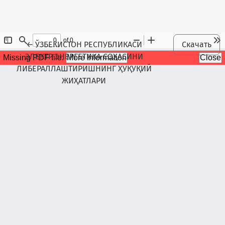
Maqola tafsilotlariga qaytish
←
ЎЗБЕКИCТОН РЕСПУБЛИКАСИ
Скачать
ЭЛЕКТР ЭНЕРГЕТИКА СОҲАСИНИ
ЛИБЕРАЛЛАШТИРИШНИНГ ҲУҚУҚИЙ
ЖИҲАТЛАРИ