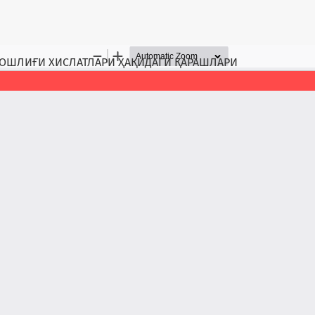
БОШЛИҒИ ХИСЛАТЛАРИ ҲАҚИДАГИ ҚАРАШЛАРИ