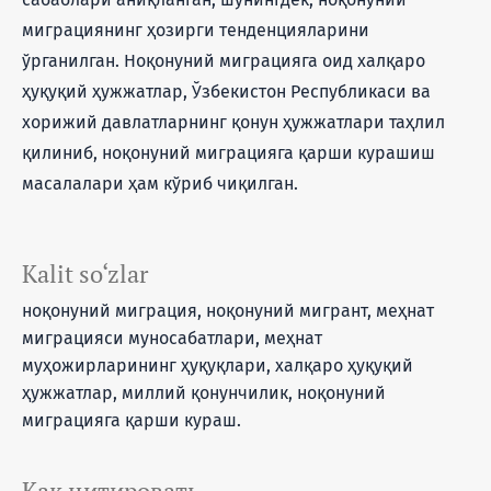
мигрaциянинг ҳозирги тенденцияларини
ўрганилган. Ноқонуний мигрaцияга оид халқаро
ҳуқуқий ҳужжатлар, Ўзбекистон Республикаси ва
хорижий давлатларнинг қонун ҳужжатлари таҳлил
қилиниб, ноқонуний мигрaцияга қарши курашиш
масалалари ҳам кўриб чиқилган.
Kalit so‘zlar
ноқонуний мигрaция, ноқонуний мигрант, меҳнат
мигрaцияси муносабатлари, меҳнат
муҳожирларининг ҳуқуқлари, халқаро ҳуқуқий
ҳужжатлар, миллий қонунчилик, ноқонуний
мигрaцияга қарши кураш.
Как цитировать