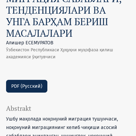
ТЕНДЕНЦИЯЛАРИ ВА
УНГА БАРҲАМ БЕРИШ
МАСАЛАЛАРИ
Алишер ЕСЕМУРАТОВ
Ўзбекистон Республикаси Ҳуқуқни муҳофаза қилиш
академияси ўқитувчиси
PDF (Русский)
Abstrakt
Ушбу мақолада ноқонуний мигрaция тушунчаси,
ноқонуний мигрaциянинг келиб чиқиши асосий
сабаблари аниқланган, шунингдек, ноқонуний