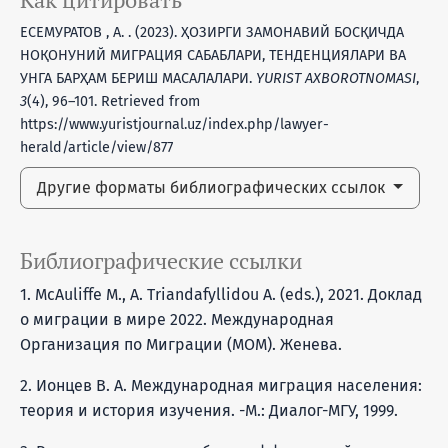
ЕСЕМУРАТОВ , А. . (2023). ҲОЗИРГИ ЗАМОНАВИЙ БОСҚИЧДА
НОҚОНУНИЙ МИГРAЦИЯ САБАБЛАРИ, ТЕНДЕНЦИЯЛАРИ ВА
УНГА БАРҲАМ БЕРИШ МАСАЛАЛАРИ.
YURIST AXBOROTNOMASI
,
3
(4), 96–101. Retrieved from
https://www.yuristjournal.uz/index.php/lawyer-
herald/article/view/877
Другие форматы библиографических ссылок
Библиографические ссылки
1. McAuliffe M., A. Triandafyllidou A. (eds.), 2021. Доклад
о миграции в мире 2022. Международная
Организация по Миграции (МОМ). Женева.
2. Ионцев В. А. Международная миграция населения:
теория и история изучения. -М.: Диалог-МГУ, 1999.