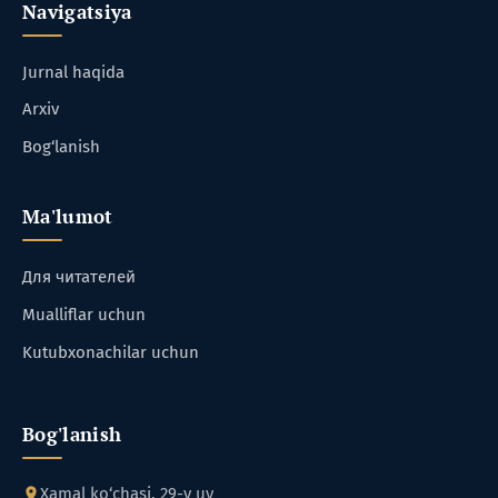
Navigatsiya
Jurnal haqida
Arxiv
Bog‘lanish
Ma'lumot
Для читателей
Mualliflar uchun
Kutubxonachilar uchun
Bog'lanish
Xamal ko‘chasi, 29-v uy