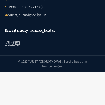
+99855 518 57 77 (738)
yuristjournal@adliya.uz
Biz ijtimoiy tarmoqlarda:
© 2026 YURIST AXBOROTNOMASI. Barcha huquqlar
himoyalangan.