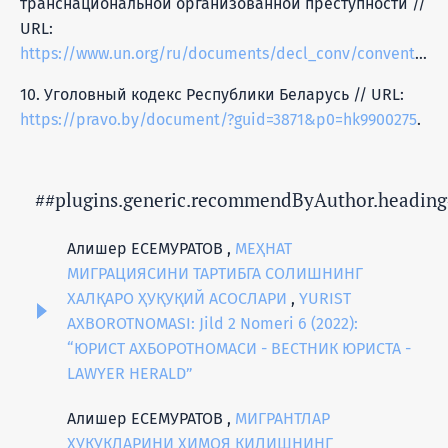
транснациональной организованной преступности //
URL:
https://www.un.org/ru/documents/decl_conv/conventions/orgcrime.shtml
10. Уголовный кодекс Республики Беларусь // URL:
https://pravo.by/document/?guid=3871&p0=hk9900275
.
##plugins.generic.recommendByAuthor.heading
Алишер ЕСЕМУРАТОВ ,
МЕҲНАТ
МИГРАЦИЯСИНИ ТАРТИБГА СОЛИШНИНГ
ХАЛҚАРО ҲУҚУҚИЙ АСОСЛАРИ
,
YURIST
AXBOROTNOMASI: Jild 2 Nomeri 6 (2022):
“ЮРИСТ АХБОРОТНОМАСИ - ВЕСТНИК ЮРИСТА -
LAWYER HERALD”
Алишер ЕСЕМУРАТОВ ,
МИГРАНТЛАР
ҲУҚУҚЛАРИНИ ҲИМОЯ ҚИЛИШНИНГ