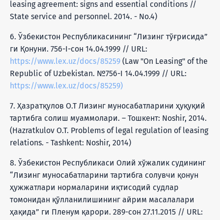
leasing agreement: signs and essential conditions //
State service and personnel. 2014. - No.4)
6. Ўзбекистон Республикасининг “Лизинг тўғрисида”
ги Қонуни. 756-I-сон 14.04.1999 // URL:
https://www.lex.uz/docs/85259
(Law "On Leasing" of the
Republic of Uzbekistan. №756-I 14.04.1999 // URL:
https://www.lex.uz/docs/85259)
7. Ҳазратқулов О.Т Лизинг муносабатларини ҳуқуқий
тартибга солиш муаммолари. – Тошкент: Noshir, 2014.
(Hazratkulov O.T. Problems of legal regulation of leasing
relations. - Tashkent: Noshir, 2014)
8. Ўзбекистон Республикаси Олий хўжалик судининг
“Лизинг муносабатларини тартибга солувчи қонун
ҳужжатлари нормаларини иқтисодий судлар
томонидан қўлланилишининг айрим масалалари
ҳақида” ги Пленум қарори. 289-сон 27.11.2015 // URL: