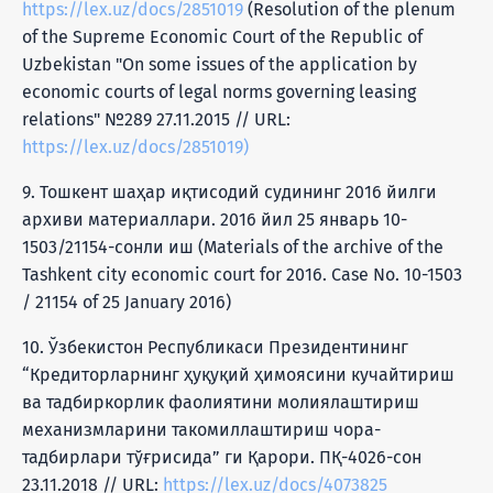
https://lex.uz/docs/2851019
(Resolution of the plenum
of the Supreme Economic Court of the Republic of
Uzbekistan "On some issues of the application by
economic courts of legal norms governing leasing
relations" №289 27.11.2015 // URL:
https://lex.uz/docs/2851019)
9. Тошкент шаҳар иқтисодий судининг 2016 йилги
архиви материаллари. 2016 йил 25 январь 10-
1503/21154-сонли иш (Materials of the archive of the
Tashkent city economic court for 2016. Case No. 10-1503
/ 21154 of 25 January 2016)
10. Ўзбекистон Республикаси Президентининг
“Кредиторларнинг ҳуқуқий ҳимоясини кучайтириш
ва тадбиркорлик фаолиятини молиялаштириш
механизмларини такомиллаштириш чора-
тадбирлари тўғрисида” ги Қарори. ПҚ-4026-сон
23.11.2018 // URL:
https://lex.uz/docs/4073825