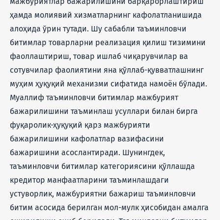
мажбуриятлар бажарилишини барқарорлаштириш
ҳамда молиявий хизматларнинг кафолатланишида
алоҳида ўрин тутади. Шу сабабли таъминловчи
битимлар товарларни реализация қилиш тизимини
фаоллаштириш, товар ишлаб чиқарувчилар ва
сотувчилар фаолиятини яна қўллаб-қувватлашнинг
муҳим ҳуқуқий механизми сифатида намоён бўлади.
Муаллиф таъминловчи битимлар мажбурият
бажарилишини таъминлаш усуллари билан бирга
фуқаролик-ҳуқуқий қарз мажбурияти
бажарилишини кафолатлар вазифасини
бажаришини асослантиради. Шунингдек,
таъминловчи битимлар категориясини қўллашда
кредитор манфаатларини таъминлашдаги
устуворлик, мажбуриятни бажариш таъминловчи
битим асосида берилган мол-мулк ҳисобидан амалга