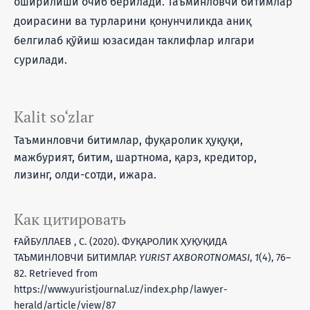
оширилиши очиб берилади. Таъминловчи битимлар
доирасини ва турларини қонунчиликда аниқ
белгилаб қўйиш юзасидан таклифлар илгари
сурилади.
Kalit so‘zlar
Таъминловчи битимлар, фуқаролик ҳуқуқи,
мажбурият, битим, шартнома, қарз, кредитор,
лизинг, олди-сотди, ижара.
Как цитировать
ҒАЙБУЛЛАЕВ , С. (2020). ФУҚАРОЛИК ҲУҚУҚИДА
ТАЪМИНЛОВЧИ БИТИМЛАР.
YURIST AXBOROTNOMASI
,
1
(4), 76–
82. Retrieved from
https://www.yuristjournal.uz/index.php/lawyer-
herald/article/view/87