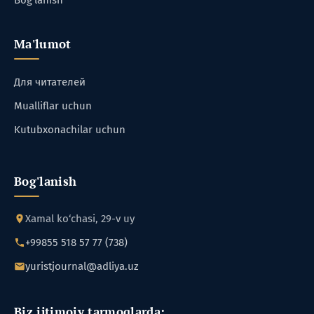
Ma'lumot
Для читателей
Mualliflar uchun
Kutubxonachilar uchun
Bog'lanish
Xamal ko‘chasi, 29-v uy
+99855 518 57 77 (738)
yuristjournal@adliya.uz
Biz ijtimoiy tarmoqlarda: