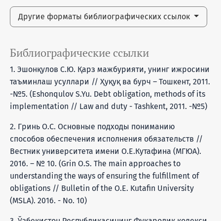
Другие форматы библиографических ссылок
Библиографические ссылки
1. Эшонқулов С.Ю. Қарз мажбурияти, унинг ижросини
таъминлаш усуллари // Ҳуқуқ ва бурч – Тошкент, 2011.
-№5. (Eshonqulov S.Yu. Debt obligation, methods of its
implementation // Law and duty - Tashkent, 2011. -№5)
2. Гринь О.С. Основные подходы пониманию
способов обеспечения исполнения обязательств //
Вестник университета имени О.Е.Кутафина (МГЮА).
2016. – № 10. (Grin O.S. The main approaches to
understanding the ways of ensuring the fulfillment of
obligations // Bulletin of the O.E. Kutafin University
(MSLA). 2016. - No. 10)
3. Ўзбекистон Республикасининг Фуқаролик кодекси.