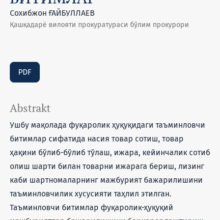
Сохибжон ҒАЙБУЛЛАЕВ
Қашқадарё вилояти прокуратураси бўлим прокурори
PDF
Abstrakt
Ушбу мақолада фуқаролик ҳуқуқидаги таъминловчи
битимлар сифатида насия товар сотиш, товар
ҳақини бўлиб-бўлиб тўлаш, ижара, кейинчалик сотиб
олиш шарти билан товарни ижарага бериш, лизинг
каби шартномаларнинг мажбурият бажарилишини
таъминловчилик хусусияти таҳлил этилган.
Таъминловчи битимлар фуқаролик-ҳуқуқий