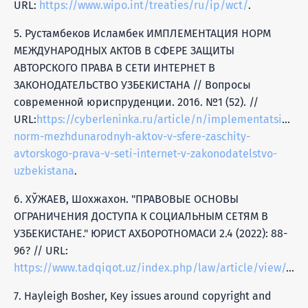
URL:
https://www.wipo.int/treaties/ru/ip/wct/
.
5. Рустамбеков Исламбек ИМПЛЕМЕНТАЦИЯ НОРМ
МЕЖДУНАРОДНЫХ АКТОВ В СФЕРЕ ЗАЩИТЫ
АВТОРСКОГО ПРАВА В СЕТИ ИНТЕРНЕТ В
ЗАКОНОДАТЕЛЬСТВО УЗБЕКИСТАНА // Вопросы
современной юриспруденции. 2016. №1 (52). //
URL:
https://cyberleninka.ru/article/n/implementatsiya-
norm-mezhdunarodnyh-aktov-v-sfere-zaschity-
avtorskogo-prava-v-seti-internet-v-zakonodatelstvo-
uzbekistana
.
6. ХЎЖАЕВ, Шохжахон. "ПРАВОВЫЕ ОСНОВЫ
ОГРАНИЧЕНИЯ ДОСТУПА К СОЦИАЛЬНЫМ СЕТЯМ В
УЗБЕКИСТАНЕ." ЮРИСТ АХБОРОТНОМАСИ 2.4 (2022): 88-
96? // URL:
https://www.tadqiqot.uz/index.php/law/article/view/4154
7. Hayleigh Bosher, Key issues around copyright and