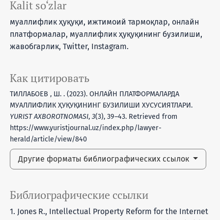
Kalit so‘zlar
муаллифлик ҳуқуқи, ижтимоий тармоқлар, онлайн
платформалар, муаллифлик ҳуқуқининг бузилиши,
жавобгарлик, Twitter, Instagram.
Как цитировать
ТИЛЛАБОЕВ , Ш. . (2023). ОНЛАЙН ПЛАТФОРМАЛАРДА
МУАЛЛИФЛИК ҲУҚУҚИНИНГ БУЗИЛИШИ ХУСУСИЯТЛАРИ.
YURIST AXBOROTNOMASI
,
3
(3), 39–43. Retrieved from
https://www.yuristjournal.uz/index.php/lawyer-
herald/article/view/840
Другие форматы библиографических ссылок
Библиографические ссылки
1. Jones R., Intellectual Property Reform for the Internet