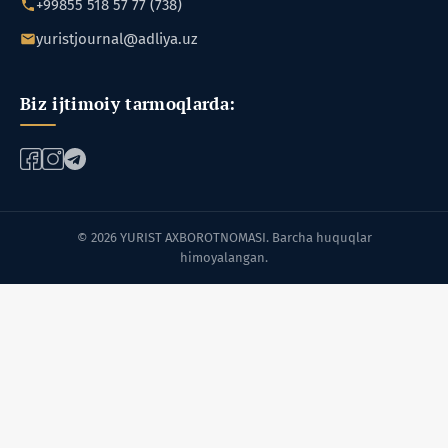
+99855 518 57 77 (738)
yuristjournal@adliya.uz
Biz ijtimoiy tarmoqlarda:
© 2026 YURIST AXBOROTNOMASI. Barcha huquqlar
himoyalangan.