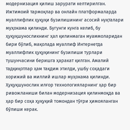
модернизация қилиш зарурати келтирилган.
Ижтимоий тармоқлар ва онлайн платформаларда
муаллифлик ҳуқуқи бузилишининг асосий нуқталари
муҳокама қилинди. Бугунги кунга келиб, бу
ҳуқуқшуносликнинг ҳал қилинмаган муаммоларидан
бири бўлиб, мақолада муаллиф Интернетда
муаллифлик ҳуқуқининг бузилиши турлари
тушунчасини беришга ҳаракат қилган. Амалий
тадқиқотлар ҳам тақдим этилди, ушбу соҳадаги
хорижий ва миллий ишлар муҳокама қилинди.
Ҳуқуқшунослик илғор технологияларнинг ҳар бир
ривожланиши билан модернизация қилинмоқда ва
ҳар бир соҳа ҳуқуқий томондан тўғри ҳимояланган
бўлиши керак.