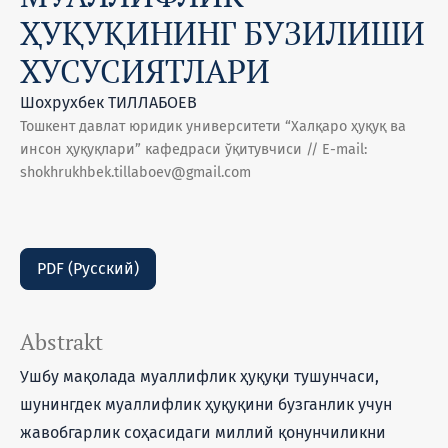
ҲУҚУҚИНИНГ БУЗИЛИШИ
ХУСУСИЯТЛАРИ
Шохрухбек ТИЛЛАБОЕВ
Тошкент давлат юридик университети “Халқаро ҳуқуқ ва
инсон ҳуқуқлари” кафедраси ўқитувчиси // E-mail:
shokhrukhbek.tillaboev@gmail.com
PDF (Русский)
Abstrakt
Ушбу мақолада муаллифлик ҳуқуқи тушунчаси,
шунингдек муаллифлик ҳуқуқини бузганлик учун
жавобгарлик соҳасидаги миллий қонунчиликни