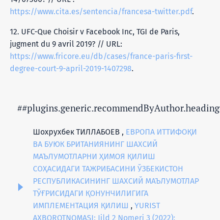
https://www.cita.es/sentencia/francesa-twitter.pdf
.
12. UFC-Que Choisir v Facebook Inc, TGI de Paris,
jugment du 9 avril 2019? // URL:
https://www.fricore.eu/db/cases/france-paris-first-
degree-court-9-april-2019-1407298
.
##plugins.generic.recommendByAuthor.heading
Шохрухбек ТИЛЛАБОЕВ ,
ЕВРОПА ИТТИФОҚИ
ВА БУЮК БРИТАНИЯНИНГ ШАХСИЙ
МАЪЛУМОТЛАРНИ ҲИМОЯ ҚИЛИШ
СОҲАСИДАГИ ТАЖРИБАСИНИ ЎЗБЕКИСТОН
РЕСПУБЛИКАСИНИНГ ШАХСИЙ МАЪЛУМОТЛАР
ТЎҒРИСИДАГИ ҚОНУНЧИЛИГИГА
ИМПЛЕМЕНТАЦИЯ ҚИЛИШ
,
YURIST
AXBOROTNOMASI: Jild 2 Nomeri 3 (2022):