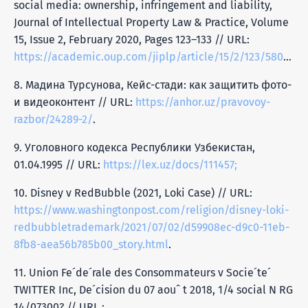
social media: ownership, infringement and liability,
Journal of Intellectual Property Law & Practice, Volume
15, Issue 2, February 2020, Pages 123–133 // URL:
https://academic.oup.com/jiplp/article/15/2/123/5801774
.
8. Мадина Турсунова, Кейс-стади: как защитить фото-
и видеоконтент // URL:
https://anhor.uz/pravovoy-
razbor/24289-2/
.
9. Уголовного кодекса Республики Узбекистан,
01.04.1995 // URL:
https://lex.uz/docs/111457;
10. Disney v RedBubble (2021, Loki Case) // URL:
https://www.washingtonpost.com/religion/disney-loki-
redbubbletrademark/2021/07/02/d59908ec-d9c0-11eb-
8fb8-aea56b785b00_story.html
.
11. Union Fe´de´rale des Consommateurs v Socie´te´
TWITTER Inc, De´cision du 07 aouˆ t 2018, 1/4 social N RG
14/07300? // URL :