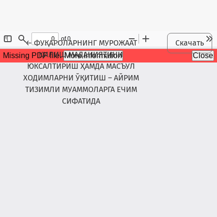
Maqola tafsilotlariga qaytish
←
ФУҚАРОЛАРНИНГ МУРОЖААТ
Скачать
ҚИЛИШ МАДАНИЯТИНИ
ЮКСАЛТИРИШ ҲАМДА МАСЪУЛ
ХОДИМЛАРНИ ЎҚИТИШ – АЙРИМ
ТИЗИМЛИ МУАММОЛАРГА ЕЧИМ
СИФАТИДА