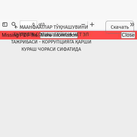
Maqola tafsilotlariga qaytish
←
МААНФААТЛАР ТЎҚНАШУВИНИ
Скачать
ТАРТИБГА СОЛИШ БЎЙИЧА ЧЕТ ЭЛ
ТАЖРИБАСИ - КОРРУПЦИЯГА ҚАРШИ
КУРАШ ЧОРАСИ СИФАТИДА